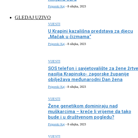
Prigorski Kaj
-
8 ožujka, 2023
GLEDAJ UZIVO
VIJESTI
U Krapini kazališna predstava za djecu
„Mačak u čizmama“
Prigorski Kaj
-
8 ožujka, 2023
VIJESTI
SOS telefon i savjetovalište za žene žrtv
nasilja Krapinsko- zagorske županije
obilježava međunarodni Dan žena
Prigorski Kaj
-
8 ožujka, 2023
VIJESTI
Žene genetikom dominiraju nad
muškarcima – kreće li vrijeme da tako
bude i u društvenom pogledu?
Prigorski Kaj
-
8 ožujka, 2023
VIJESTI