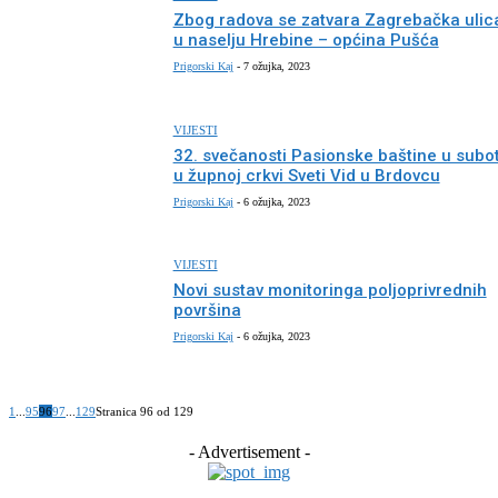
Zbog radova se zatvara Zagrebačka ulic
u naselju Hrebine – općina Pušća
Prigorski Kaj
-
7 ožujka, 2023
VIJESTI
32. svečanosti Pasionske baštine u subo
u župnoj crkvi Sveti Vid u Brdovcu
Prigorski Kaj
-
6 ožujka, 2023
VIJESTI
Novi sustav monitoringa poljoprivrednih
površina
Prigorski Kaj
-
6 ožujka, 2023
1
...
95
96
97
...
129
Stranica 96 od 129
- Advertisement -