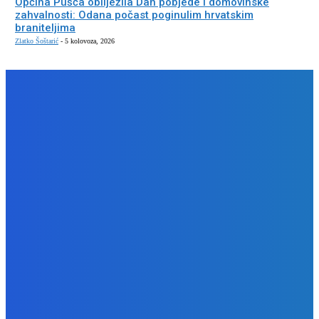
Općina Pušća obilježila Dan pobjede i domovinske
zahvalnosti: Odana počast poginulim hrvatskim
braniteljima
Zlatko Šoštarić
-
5 kolovoza, 2026
SJECANJA
SJEĆANJA I ZAHVALE
Tužno sjećanje na IVANA ŠOŠTARIĆA
admin
-
16 travnja, 2021
SJEĆANJA I ZAHVALE
Tužno sjećanje na ANU ŠTRBULEC
admin
-
16 travnja, 2021
SJEĆANJA I ZAHVALE
Sjećanje na MIHALJA MIŠKA KRALJIĆA
admin
-
16 travnja, 2021
POPULARNE KATEGORIJE
VIJESTI
1290