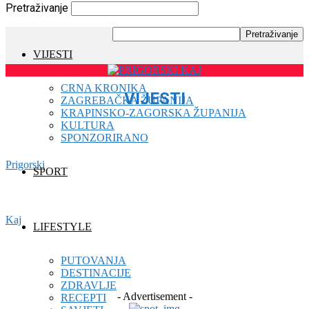
Pretraživanje
VIJESTI
CRNA KRONIKA
VIJESTI
ZAGREBAČKA ŽUPANIJA
KRAPINSKO-ZAGORSKA ŽUPANIJA
KULTURA
CRNA KRONIKA
SPONZORIRANO
DESTINACIJE
Prigorski
ELEKTRONSKO IZDANJE
SPORT
IZBORI 2021
KOMUNALNE OBAVIJESTI
KRAPINSKO-ZAGORSKA ŽUPANIJA
Kaj
LIFESTYLE
KULTURA
LIFESTYLE
PUTOVANJA
NATJEČAJI
DESTINACIJE
OBAVIJESTI
ZDRAVLJE
- Advertisement -
RECEPTI