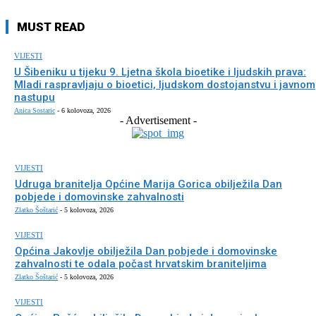
MUST READ
VIJESTI
U Šibeniku u tijeku 9. Ljetna škola bioetike i ljudskih prava:
Mladi raspravljaju o bioetici, ljudskom dostojanstvu i javnom
nastupu
Anica Sostaric
-
6 kolovoza, 2026
- Advertisement -
VIJESTI
Udruga branitelja Općine Marija Gorica obilježila Dan
pobjede i domovinske zahvalnosti
Zlatko Šoštarić
-
5 kolovoza, 2026
VIJESTI
Općina Jakovlje obilježila Dan pobjede i domovinske
zahvalnosti te odala počast hrvatskim braniteljima
Zlatko Šoštarić
-
5 kolovoza, 2026
VIJESTI