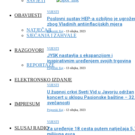
SAVJETI
VIJESTI
OBAVIJESTI
Poslovni sustav HEP-a ozbiljno je ugrože
zbog Vladinih antiinflacijskih mjera
NATJEČAJI
Prigorski Kaj
-
13 ožujka, 2023
SJEĆANJA I ZAHVALE
VIJESTI
RAZGOVORI
JYSK nastavlja s ekspanzijom i
inspirativnim uređenjem svojih trgovina
REPORTAŽE
Prigorski Kaj
-
13 ožujka, 2023
ELEKTRONSKO IZDANJE
VIJESTI
U župnoj crkvi Sveti Vid u Javorju održan
koncert u sklopu Pasionske baštine – 32
svečanosti
IMPRESUM
Prigorski Kaj
-
12 ožujka, 2023
VIJESTI
SLUSAJ RADIO
Za uređenje 18 cesta putem natječaja 5,
milijuna eura