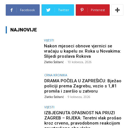
Facebook
Twitter
Pinterest
NAJNOVIJE
VIJESTI
Nakon mjeseci obnove vjernici se
vraćaju u kapelu sv. Roka u Novakima:
Slijedi proslava Rokova
Zlatko Šoštarić
-
10 kolovoza, 2026
CRNA KRONIKA
DRAMA POČELA U ZAPREŠIĆU: Bježao
policiji prema Zagrebu, vozio s 1,81
promila i završio u zatvoru
Zlatko Šoštarić
-
9 kolovoza, 2026
VIJESTI
IZBJEGNUTA OPASNOST NA PRUZI
ZAGREB – RIJEKA: Teretni vlak prošao
kroz crveno, pravodobnom reakcijom