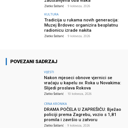
zaustavljena oba vlaka
Zlatko Šoštarić
-
9 kolovoza, 2026
KULTURA
Tradicija u rukama novih generacija:
Muzej Brdovec organizira besplatnu
radionicu izrade nakita
Zlatko Šoštarić
-
9 kolovoza, 2026
POVEZANI SADRZAJ
VIJESTI
Nakon mjeseci obnove vjernici se
vraćaju u kapelu sv. Roka u Novakima:
Slijedi proslava Rokova
Zlatko Šoštarić
-
10 kolovoza, 2026
CRNA KRONIKA
DRAMA POČELA U ZAPREŠIĆU: Bježao
policiji prema Zagrebu, vozio s 1,81
promila i završio u zatvoru
Zlatko Šoštarić
-
9 kolovoza, 2026