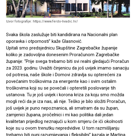
Izvor fotografije: https://www.ferdo-livadic.hr/
Svaka škola zaslužuje biti kandidirana na Nacionalni plan
oporavka i otpornosti” kaže Glasnović.
Upitali smo predsjednicu Skupštine Zagrebačke županije
koliko je zadovoljna donesenim Proračunom Zagrebačke
županije: “Prije svega trebamo biti svi realni gledajući Proračun
za 2023. godinu. Uvažiti činjenicu da još uvijek imamo sanaciju
od potresa, naše škole i Domovi zdravlja su opterećeni za
povećanim troškovima za energente kao i svim ostalim
troškovima koji su se povećali i opteretili poslovanje tih
ustanova. Tu je još uvijek i korona kriza za koju smo možda
mogli reći da je iza nas, ali nije. Teško je bilo složiti Proračun,
još uvijek je puno nepoznanica, ali smatram da su župan,
zamjenici župana, pročelnici i mi kao politika dali jedan
kvalitetan prijedlog neznajući u kom smjeru će ići okolnosti
koje su u ovom trenutku nepredvidive. U tom razmišljanju
trebamo biti puni razumijevanja i fleksibilni” kazala je Martina