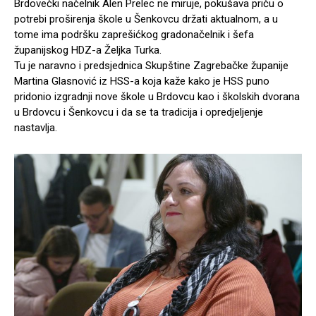
Brdovečki načelnik Alen Prelec ne miruje, pokušava priču o
potrebi proširenja škole u Šenkovcu držati aktualnom, a u
tome ima podršku zaprešićkog gradonačelnik i šefa
županijskog HDZ-a Željka Turka.
Tu je naravno i predsjednica Skupštine Zagrebačke županije
Martina Glasnović iz HSS-a koja kaže kako je HSS puno
pridonio izgradnji nove škole u Brdovcu kao i školskih dvorana
u Brdovcu i Šenkovcu i da se ta tradicija i opredjeljenje
nastavlja.