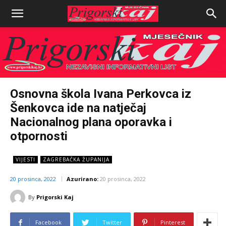
Osnovna škola Ivana Perkovca iz
Šenkovca ide na natječaj
Nacionalnog plana oporavka i
otpornosti
VIJESTI
ZAGREBAČKA ŽUPANIJA
20 prosinca, 2022
Azurirano:
20 prosinca, 2022
By
Prigorski Kaj
Facebook
Twitter
Pinterest