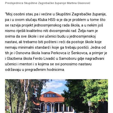
Predsjednica Skupštine Zagrebačke županije Martina Glasnović
“Moj osobni stav, pa i većine u Skupštini Zagrebačke županije,
pa i u ovom slučaju Kluba HSS-a je da je problem u tome što
se razvija projekt jednosmjenskog rada škola, a u nekim još
nismo riješili kvalitetno niti dvosmjenski rad. Želja nam je
svima da sve škole i svi učenici budu u jednosmjenskoj
nastavi, ali trebamo biti pošteni i reći da postoje škole koje
nemaju minimalni standard i koje ga trebaju postići. Jedna od
tih je i Osnovna škola Ivana Perkovca iz Šenkovca, a primjer je
i Glazbena škola Ferdo Livadić u Samoboru gdje nagrađivani
učenici i mentori i s kojima se svi ponosimo nastavu
održavaju u pregrađenim hodnicima.