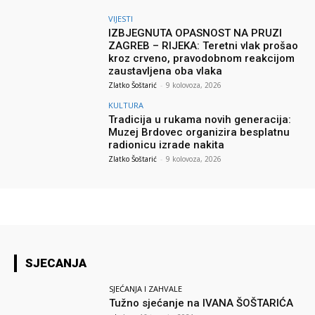
VIJESTI
IZBJEGNUTA OPASNOST NA PRUZI
ZAGREB – RIJEKA: Teretni vlak prošao
kroz crveno, pravodobnom reakcijom
zaustavljena oba vlaka
Zlatko Šoštarić
-
9 kolovoza, 2026
KULTURA
Tradicija u rukama novih generacija:
Muzej Brdovec organizira besplatnu
radionicu izrade nakita
Zlatko Šoštarić
-
9 kolovoza, 2026
SJECANJA
SJEĆANJA I ZAHVALE
Tužno sjećanje na IVANA ŠOŠTARIĆA