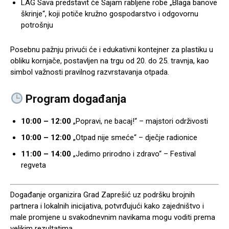
LAG Sava predstavit će Sajam rabljene robe „Blaga banove
škrinje“, koji potiče kružno gospodarstvo i odgovornu
potrošnju
Posebnu pažnju privući će i edukativni kontejner za plastiku u
obliku kornjače, postavljen na trgu od 20. do 25. travnja, kao
simbol važnosti pravilnog razvrstavanja otpada.
Program događanja
10:00 – 12:00
„Popravi, ne bacaj!“ – majstori održivosti
10:00 – 12:00
„Otpad nije smeće“ – dječje radionice
11:00 – 14:00
„Jedimo prirodno i zdravo“ – Festival
regveta
Događanje organizira Grad Zaprešić uz podršku brojnih
partnera i lokalnih inicijativa, potvrđujući kako zajedništvo i
male promjene u svakodnevnim navikama mogu voditi prema
velikim rezultatima.