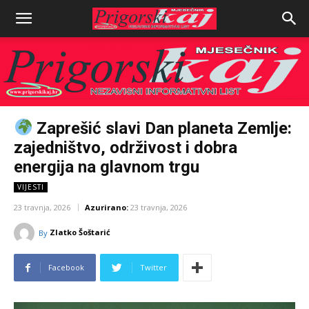
Zaprešić slavi Dan planeta Zemlje:
zajedništvo, održivost i dobra
energija na glavnom trgu
VIJESTI
23 travnja, 2026
Azurirano:
23 travnja, 2026
Zlatko Šoštarić
By
Facebook
Twitter