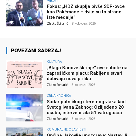
VIJESTI
Fokus: „HDZ skuplja bivše SDP-ovce
kao Pokémone – dvije su to strane
iste medalje“
Zlatko Šoštarić
-
8 kolovoza, 2026
POVEZANI SADRZAJ
KULTURA
„Blaga Banove škrinje“ ove subote na
zaprešićkom placu: Rabljene stvari
dobivaju novu priliku
Zlatko Šoštarić
-
8 kolovoza, 2026
CRNA KRONIKA
Sudar putničkog i teretnog vlaka kod
Svetog Ivana Žabnog: Ozlijeđeno 20
osoba, intervenirala 51 vatrogasca
Zlatko Šoštarić
-
8 kolovoza, 2026
KOMUNALNE OBAVIJESTI
Općina Jakovlje upozorava: Nastavi li