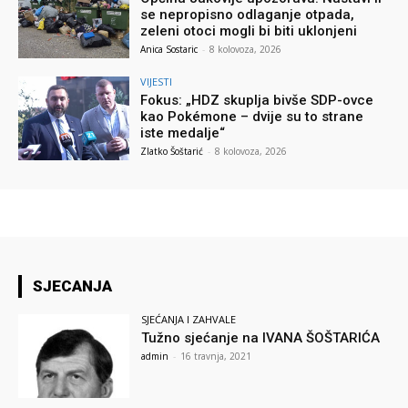
se nepropisno odlaganje otpada,
zeleni otoci mogli bi biti uklonjeni
Anica Sostaric
-
8 kolovoza, 2026
VIJESTI
Fokus: „HDZ skuplja bivše SDP-ovce
kao Pokémone – dvije su to strane
iste medalje“
Zlatko Šoštarić
-
8 kolovoza, 2026
SJECANJA
SJEĆANJA I ZAHVALE
Tužno sjećanje na IVANA ŠOŠTARIĆA
admin
-
16 travnja, 2021