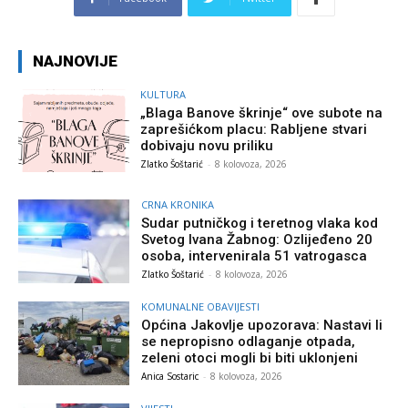
NAJNOVIJE
KULTURA
„Blaga Banove škrinje“ ove subote na
zaprešićkom placu: Rabljene stvari
dobivaju novu priliku
Zlatko Šoštarić
-
8 kolovoza, 2026
CRNA KRONIKA
Sudar putničkog i teretnog vlaka kod
Svetog Ivana Žabnog: Ozlijeđeno 20
osoba, intervenirala 51 vatrogasca
Zlatko Šoštarić
-
8 kolovoza, 2026
KOMUNALNE OBAVIJESTI
Općina Jakovlje upozorava: Nastavi li
se nepropisno odlaganje otpada,
zeleni otoci mogli bi biti uklonjeni
Anica Sostaric
-
8 kolovoza, 2026