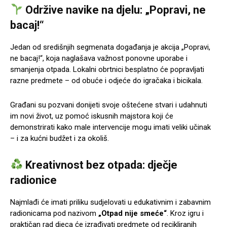
Održive navike na djelu: „Popravi, ne
bacaj!“
Jedan od središnjih segmenata događanja je akcija „Popravi,
ne bacaj!“, koja naglašava važnost ponovne uporabe i
smanjenja otpada. Lokalni obrtnici besplatno će popravljati
razne predmete – od obuće i odjeće do igračaka i bicikala.
Građani su pozvani donijeti svoje oštećene stvari i udahnuti
im novi život, uz pomoć iskusnih majstora koji će
demonstrirati kako male intervencije mogu imati veliki učinak
– i za kućni budžet i za okoliš.
Kreativnost bez otpada: dječje
radionice
Najmlađi će imati priliku sudjelovati u edukativnim i zabavnim
radionicama pod nazivom
„Otpad nije smeće“
. Kroz igru i
praktičan rad djeca će izrađivati predmete od recikliranih