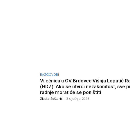
RAZGOVORI
Vijećnica u OV Brdovec Višnja Lopatić R
(HDZ): Ako se utvrdi nezakonitost, sve 
radnje morat će se poništiti
Zlatko Šoštarić
-
3 siječnja, 2026