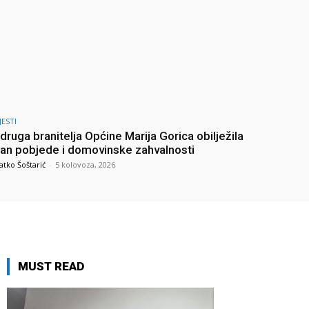
JESTI
druga branitelja Općine Marija Gorica obilježila
an pobjede i domovinske zahvalnosti
atko Šoštarić
-
5 kolovoza, 2026
MUST READ