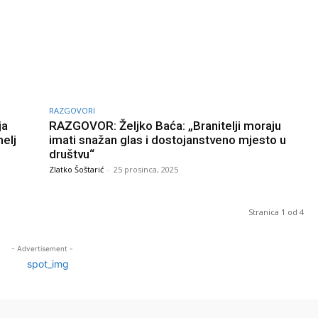
RAZGOVORI
ja
RAZGOVOR: Željko Baća: „Branitelji moraju
melj
imati snažan glas i dostojanstveno mjesto u
društvu“
Zlatko Šoštarić
-
25 prosinca, 2025
Stranica 1 od 4
- Advertisement -