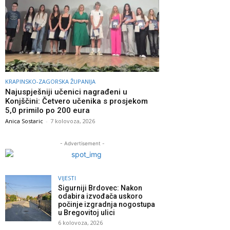
KRAPINSKO-ZAGORSKA ŽUPANIJA
Najuspješniji učenici nagrađeni u
Konjščini: Četvero učenika s prosjekom
5,0 primilo po 200 eura
Anica Sostaric
-
7 kolovoza, 2026
- Advertisement -
VIJESTI
Sigurniji Brdovec: Nakon
odabira izvođača uskoro
počinje izgradnja nogostupa
u Bregovitoj ulici
6 kolovoza, 2026