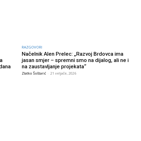
RAZGOVORI
Načelnik Alen Prelec: „Razvoj Brdovca ima
ca
jasan smjer – spremni smo na dijalog, ali ne i
 dana
na zaustavljanje projekata“
Zlatko Šoštarić
-
21 veljače, 2026