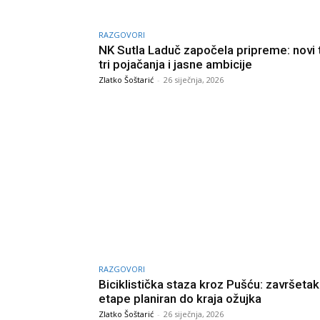
RAZGOVORI
NK Sutla Laduč započela pripreme: novi 
tri pojačanja i jasne ambicije
Zlatko Šoštarić
-
26 siječnja, 2026
RAZGOVORI
Biciklistička staza kroz Pušću: završetak 
etape planiran do kraja ožujka
Zlatko Šoštarić
-
26 siječnja, 2026