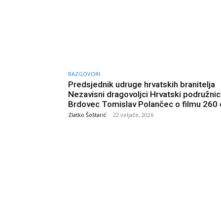
RAZGOVORI
Predsjednik udruge hrvatskih branitelja
Nezavisni dragovoljci Hrvatski podružni
Brdovec Tomislav Polančec o filmu 260
Zlatko Šoštarić
-
22 veljače, 2026