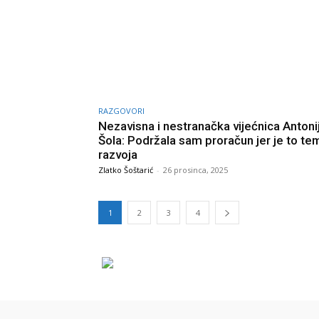
RAZGOVORI
Nezavisna i nestranačka vijećnica Antoni
Šola: Podržala sam proračun jer je to te
razvoja
Zlatko Šoštarić
-
26 prosinca, 2025
1
2
3
4