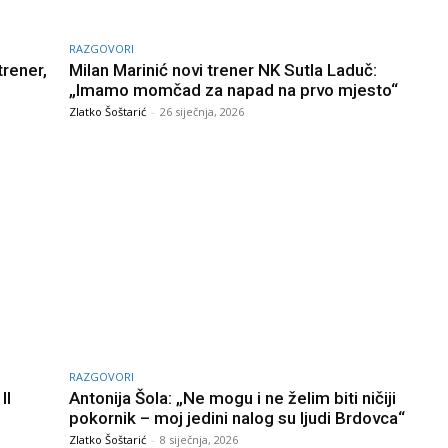
RAZGOVORI
trener,
Milan Marinić novi trener NK Sutla Laduč:
„Imamo momčad za napad na prvo mjesto“
Zlatko Šoštarić
-
26 siječnja, 2026
RAZGOVORI
II
Antonija Šola: „Ne mogu i ne želim biti ničiji
pokornik – moj jedini nalog su ljudi Brdovca“
Zlatko Šoštarić
-
8 siječnja, 2026