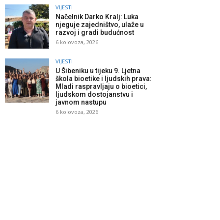
VIJESTI
Načelnik Darko Kralj: Luka
njeguje zajedništvo, ulaže u
razvoj i gradi budućnost
6 kolovoza, 2026
VIJESTI
U Šibeniku u tijeku 9. Ljetna
škola bioetike i ljudskih prava:
Mladi raspravljaju o bioetici,
ljudskom dostojanstvu i
javnom nastupu
6 kolovoza, 2026