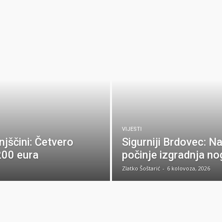
VIJESTI
njščini: Četvero
Sigurniji Brdovec: 
200 eura
počinje izgradnja no
Zlatko Šoštarić
-
6 kolovoza, 2026