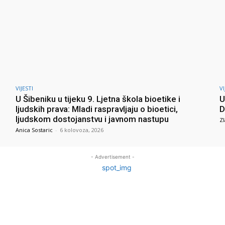
VIJESTI
VI
U Šibeniku u tijeku 9. Ljetna škola bioetike i
U
ljudskih prava: Mladi raspravljaju o bioetici,
D
ljudskom dostojanstvu i javnom nastupu
Zl
Anica Sostaric
-
6 kolovoza, 2026
- Advertisement -