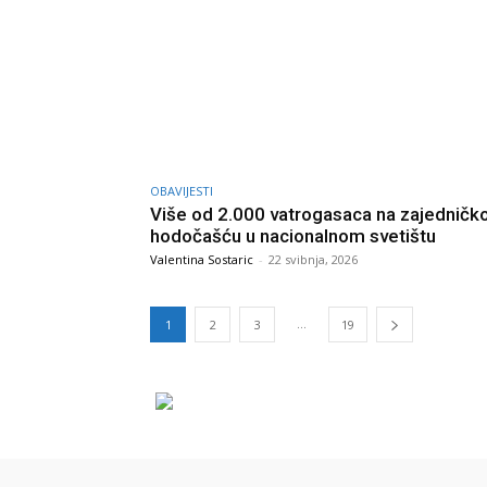
OBAVIJESTI
Više od 2.000 vatrogasaca na zajednič
hodočašću u nacionalnom svetištu
Valentina Sostaric
-
22 svibnja, 2026
...
1
2
3
19