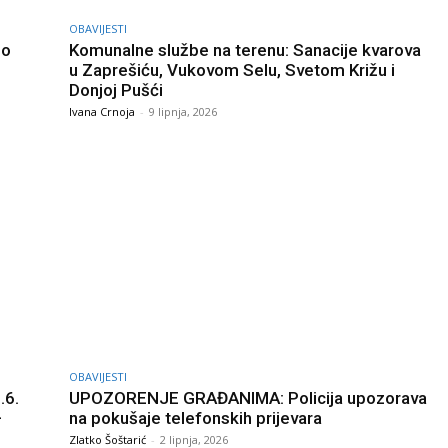
OBAVIJESTI
go
Komunalne službe na terenu: Sanacije kvarova
u Zaprešiću, Vukovom Selu, Svetom Križu i
Donjoj Pušći
Ivana Crnoja
-
9 lipnja, 2026
OBAVIJESTI
.6.
UPOZORENJE GRAĐANIMA: Policija upozorava
–
na pokušaje telefonskih prijevara
Zlatko Šoštarić
-
2 lipnja, 2026