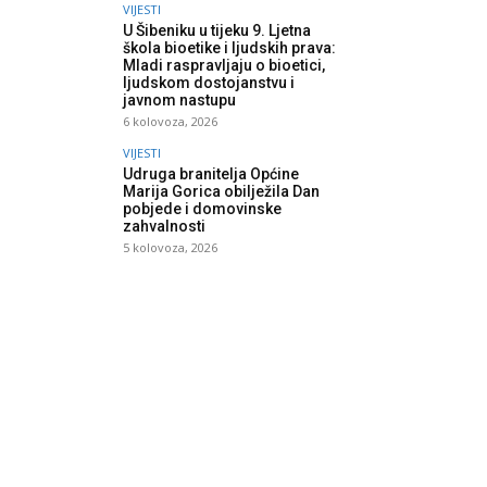
VIJESTI
U Šibeniku u tijeku 9. Ljetna
škola bioetike i ljudskih prava:
Mladi raspravljaju o bioetici,
ljudskom dostojanstvu i
javnom nastupu
6 kolovoza, 2026
VIJESTI
Udruga branitelja Općine
Marija Gorica obilježila Dan
pobjede i domovinske
zahvalnosti
5 kolovoza, 2026