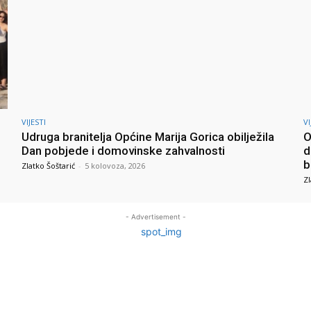
VIJESTI
VI
Udruga branitelja Općine Marija Gorica obilježila
O
Dan pobjede i domovinske zahvalnosti
d
b
Zlatko Šoštarić
-
5 kolovoza, 2026
Zl
- Advertisement -