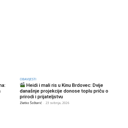
OBAVIJESTI
ma:
Heidi i mali ris u Kinu Brdovec: Dvije
a
današnje projekcije donose toplu priču o
prirodi i prijateljstvu
Zlatko Šoštarić
-
23 svibnja, 2026