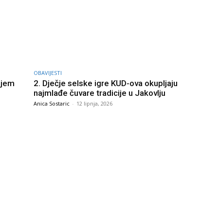
OBAVIJESTI
njem
2. Dječje selske igre KUD-ova okupljaju
najmlađe čuvare tradicije u Jakovlju
Anica Sostaric
-
12 lipnja, 2026