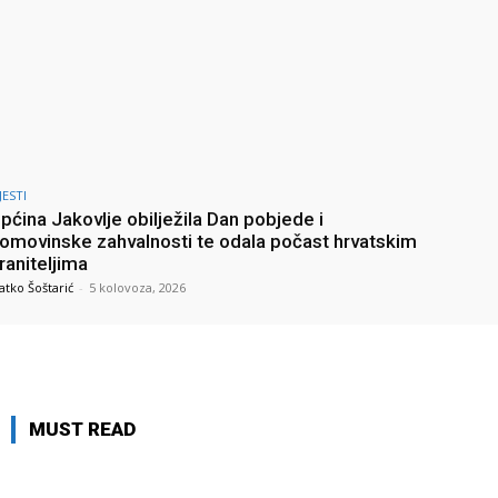
JESTI
pćina Jakovlje obilježila Dan pobjede i
omovinske zahvalnosti te odala počast hrvatskim
raniteljima
atko Šoštarić
-
5 kolovoza, 2026
MUST READ