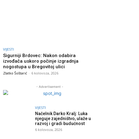
VIJESTI
Sigurniji Brdovec: Nakon odabira
izvođača uskoro počinje izgradnja
nogostupa u Bregovitoj ulici
Zlatko Šoštarić
-
6 kolovoza, 2026
- Advertisement -
VIJESTI
Načelnik Darko Kralj: Luka
njeguje zajedništvo, ulaže u
razvoj i gradi budućnost
6 kolovoza, 2026