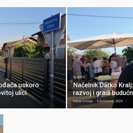
VIJESTI
vođača uskoro
Načelnik Darko Kralj
itoj ulici
razvoj i gradi buduć
Ivana Crnoja
-
6 kolovoza, 2026