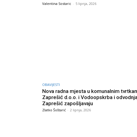
Valentina Sostaric
-
5 lipnja, 2026
OBAVIJESTI
Nova radna mjesta u komunalnim tvrtka
Zaprešić d.o.o. i Vodoopskrba i odvodnj
Zaprešić zapošljavaju
Zlatko Šoštarić
-
2 lipnja, 2026