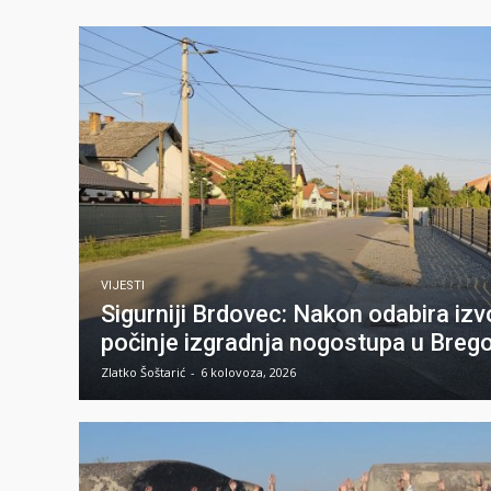
VIJESTI
Sigurniji Brdovec: Nakon odabira iz
počinje izgradnja nogostupa u Bregov
Zlatko Šoštarić
-
6 kolovoza, 2026