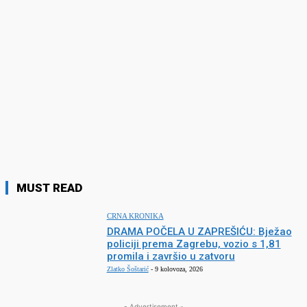
MUST READ
CRNA KRONIKA
DRAMA POČELA U ZAPREŠIĆU: Bježao
policiji prema Zagrebu, vozio s 1,81
promila i završio u zatvoru
Zlatko Šoštarić
-
9 kolovoza, 2026
- Advertisement -