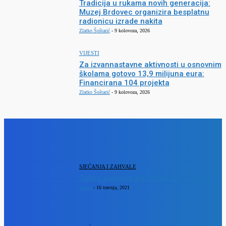
Tradicija u rukama novih generacija:
Muzej Brdovec organizira besplatnu
radionicu izrade nakita
Zlatko Šoštarić
-
9 kolovoza, 2026
VIJESTI
Za izvannastavne aktivnosti u osnovnim
školama gotovo 13,9 milijuna eura:
Financirana 104 projekta
Zlatko Šoštarić
-
9 kolovoza, 2026
SJECANJA
SJEĆANJA I ZAHVALE
Tužno sjećanje na IVANA ŠOŠTARIĆA
admin
-
16 travnja, 2021