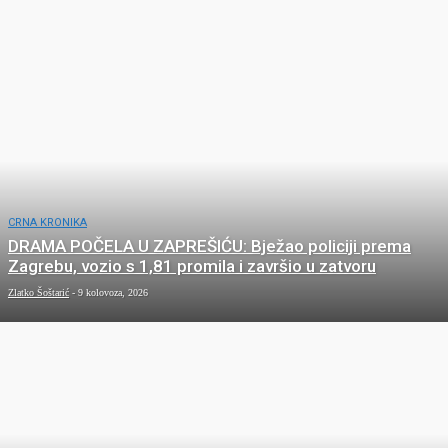
NATJEČAJI
OBAVIJESTI
CRNA KRONIKA
DRAMA POČELA U ZAPREŠIĆU: Bježao policiji prema
Zagrebu, vozio s 1,81 promila i završio u zatvoru
Zlatko Šoštarić
-
9 kolovoza, 2026