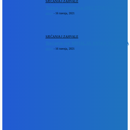
SJEĆANJA I ZAHVALE
Tužno sjećanje na ANU ŠTRBULEC
admin
-
16 travnja, 2021
SJEĆANJA I ZAHVALE
Sjećanje na MIHALJA MIŠKA KRALJIĆA
admin
-
16 travnja, 2021
POPULARNE KATEGORIJE
VIJESTI
1295
KULTURA
192
OBAVIJESTI
188
KRAPINSKO-ZAGORSKA ŽUPANIJA
152
ZAGREBAČKA ŽUPANIJA
129
SPORT
116