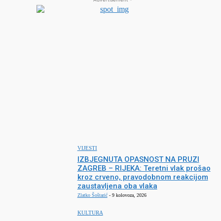
VIJESTI
IZBJEGNUTA OPASNOST NA PRUZI
ZAGREB – RIJEKA: Teretni vlak prošao
kroz crveno, pravodobnom reakcijom
zaustavljena oba vlaka
Zlatko Šoštarić
-
9 kolovoza, 2026
KULTURA