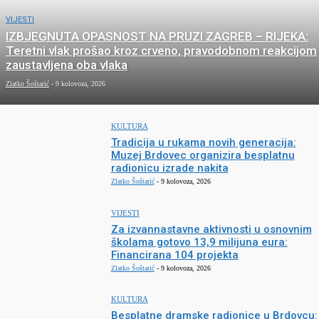
VIJESTI
IZBJEGNUTA OPASNOST NA PRUZI ZAGREB – RIJEKA:
Teretni vlak prošao kroz crveno, pravodobnom reakcijom
zaustavljena oba vlaka
Zlatko Šoštarić
-
9 kolovoza, 2026
KULTURA
Tradicija u rukama novih generacija:
Muzej Brdovec organizira besplatnu
radionicu izrade nakita
Zlatko Šoštarić
-
9 kolovoza, 2026
VIJESTI
Za izvannastavne aktivnosti u osnovnim
školama gotovo 13,9 milijuna eura:
Financirana 104 projekta
Zlatko Šoštarić
-
9 kolovoza, 2026
KULTURA
Besplatne dramske radionice u Brdovcu: