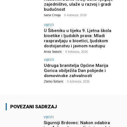
zajedništvo, ulaže u razvoj i gradi
budućnost
Ivana Crnoja
-
6 kolovoza, 2026
VIJESTI
U Šibeniku u tijeku 9. Ljetna škola
bioetike i ljudskih prava: Mladi
raspravljaju o bioetici, ljudskom
dostojanstvu i javnom nastupu
Anica Sostaric
-
6 kolovoza, 2026
VIJESTI
Udruga branitelja Općine Marija
Gorica obilježila Dan pobjede i
domovinske zahvalnosti
Zlatko Šoštarić
-
5 kolovoza, 2026
POVEZANI SADRZAJ
VIJESTI
Sigurniji Brdovec: Nakon odabira