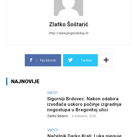
Zlatko Šoštarić
http://www.prigorskikaj.hr
Facebook
Twitter
NAJNOVIJE
VIJESTI
Sigurniji Brdovec: Nakon odabira
izvođača uskoro počinje izgradnja
nogostupa u Bregovitoj ulici
Zlatko Šoštarić
-
6 kolovoza, 2026
VIJESTI
Načelnik Darko Kralj: Luka njeguje