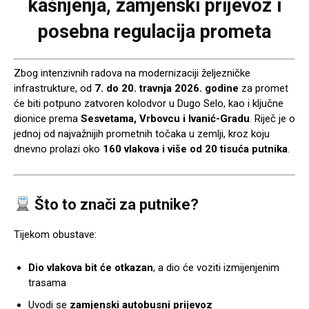
kašnjenja, zamjenski prijevoz i
posebna regulacija prometa
Zbog intenzivnih radova na modernizaciji željezničke
infrastrukture, od
7. do 20. travnja 2026. godine
za promet
će biti potpuno zatvoren kolodvor u
Dugo Selo
, kao i ključne
dionice prema
Sesvetama, Vrbovcu i Ivanić-Gradu
. Riječ je o
jednoj od najvažnijih prometnih točaka u zemlji, kroz koju
dnevno prolazi oko
160 vlakova i više od 20 tisuća putnika
.
Što to znači za putnike?
Tijekom obustave:
Dio vlakova bit će otkazan
, a dio će voziti izmijenjenim
trasama
Uvodi se
zamjenski autobusni prijevoz