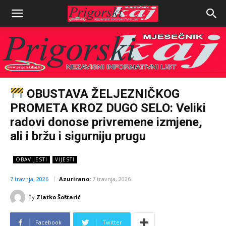
OBUSTAVA ŽELJEZNIČKOG
PROMETA KROZ DUGO SELO: Veliki
radovi donose privremene izmjene,
ali i bržu i sigurniju prugu
OBAVIJESTI
VIJESTI
7 travnja, 2026
Azurirano:
7 travnja, 2026
By
Zlatko Šoštarić
Facebook
Twitter