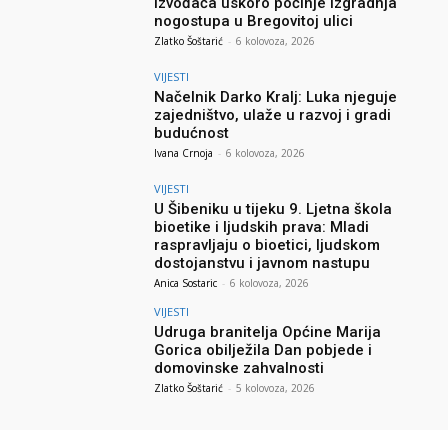
izvođača uskoro počinje izgradnja
nogostupa u Bregovitoj ulici
Zlatko Šoštarić
-
6 kolovoza, 2026
VIJESTI
Načelnik Darko Kralj: Luka njeguje
zajedništvo, ulaže u razvoj i gradi
budućnost
Ivana Crnoja
-
6 kolovoza, 2026
VIJESTI
U Šibeniku u tijeku 9. Ljetna škola
bioetike i ljudskih prava: Mladi
raspravljaju o bioetici, ljudskom
dostojanstvu i javnom nastupu
Anica Sostaric
-
6 kolovoza, 2026
VIJESTI
Udruga branitelja Općine Marija
Gorica obilježila Dan pobjede i
domovinske zahvalnosti
Zlatko Šoštarić
-
5 kolovoza, 2026