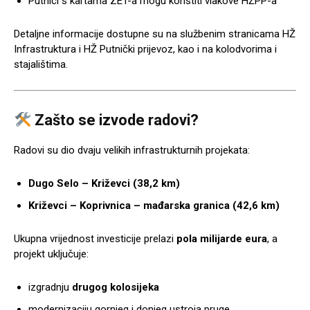
Putnici s kartama ZET-a mogu koristiti vlakove HŽPP-a
Detaljne informacije dostupne su na službenim stranicama
HŽ
Infrastruktura
i
HŽ Putnički prijevoz
, kao i na kolodvorima i
stajalištima.
Zašto se izvode radovi?
Radovi su dio dvaju velikih infrastrukturnih projekata:
Dugo Selo – Križevci (38,2 km)
Križevci – Koprivnica – mađarska granica (42,6 km)
Ukupna vrijednost investicije prelazi
pola milijarde eura
, a
projekt uključuje:
izgradnju
drugog kolosijeka
modernizaciju gornjeg i donjeg ustroja pruge