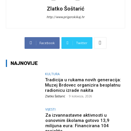
Zlatko Šoštarić
http://www.prigorskikaj.hr
Facebook
Twitter
NAJNOVIJE
KULTURA
Tradicija u rukama novih generacija:
Muzej Brdovec organizira besplatnu
radionicu izrade nakita
Zlatko Šoštarić
-
9 kolovoza, 2026
VIJESTI
Za izvannastavne aktivnosti u
osnovnim školama gotovo 13,9
milijuna eura: Financirana 104