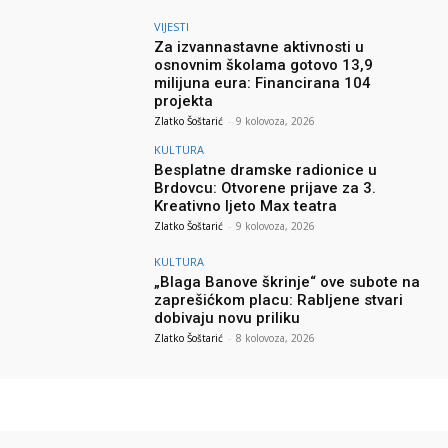
VIJESTI
Za izvannastavne aktivnosti u
osnovnim školama gotovo 13,9
milijuna eura: Financirana 104
projekta
Zlatko Šoštarić
-
9 kolovoza, 2026
KULTURA
Besplatne dramske radionice u
Brdovcu: Otvorene prijave za 3.
Kreativno ljeto Max teatra
Zlatko Šoštarić
-
9 kolovoza, 2026
KULTURA
„Blaga Banove škrinje“ ove subote na
zaprešićkom placu: Rabljene stvari
dobivaju novu priliku
Zlatko Šoštarić
-
8 kolovoza, 2026