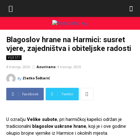
Blagoslov hrane na Harmici: susret
vjere, zajedništva i obiteljske radosti
VIJESTI
4 travnja, 2026
Azurirano:
4 travnja, 2026
Zlatko Šoštarić
By
Facebook
Twitter
U ozračju
Velike subote
, pri harmičkoj kapelici održan je
tradicionalni
blagoslov uskrsne hrane
, koji je i ove godine
okupio brojne vjernike iz Harmice i okolnih mjesta.