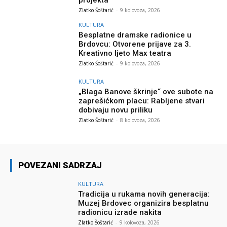
projekta
Zlatko Šoštarić
-
9 kolovoza, 2026
KULTURA
Besplatne dramske radionice u
Brdovcu: Otvorene prijave za 3.
Kreativno ljeto Max teatra
Zlatko Šoštarić
-
9 kolovoza, 2026
KULTURA
„Blaga Banove škrinje“ ove subote na
zaprešićkom placu: Rabljene stvari
dobivaju novu priliku
Zlatko Šoštarić
-
8 kolovoza, 2026
POVEZANI SADRZAJ
KULTURA
Tradicija u rukama novih generacija:
Muzej Brdovec organizira besplatnu
radionicu izrade nakita
Zlatko Šoštarić
-
9 kolovoza, 2026