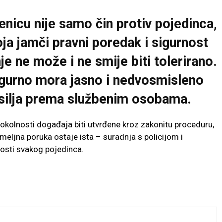
enicu nije samo čin protiv pojedinca,
koja jamči pravni poredak i sigurnost
e ne može i ne smije biti tolerirano.
sigurno mora jasno i nedvosmisleno
nasilja prema službenim osobama.
 okolnosti događaja biti utvrđene kroz zakonitu proceduru,
emeljna poruka ostaje ista – suradnja s policijom i
sti svakog pojedinca.