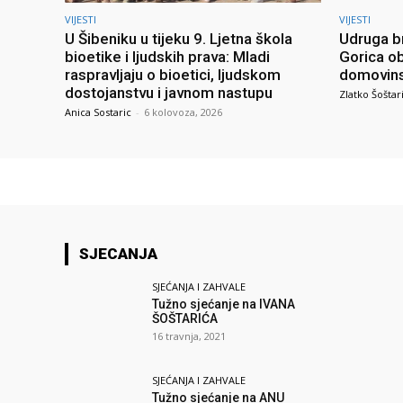
VIJESTI
VIJESTI
U Šibeniku u tijeku 9. Ljetna škola
Udruga br
bioetike i ljudskih prava: Mladi
Gorica ob
raspravljaju o bioetici, ljudskom
domovins
dostojanstvu i javnom nastupu
Zlatko Šoštar
Anica Sostaric
-
6 kolovoza, 2026
SJECANJA
SJEĆANJA I ZAHVALE
Tužno sjećanje na IVANA
ŠOŠTARIĆA
16 travnja, 2021
SJEĆANJA I ZAHVALE
Tužno sjećanje na ANU