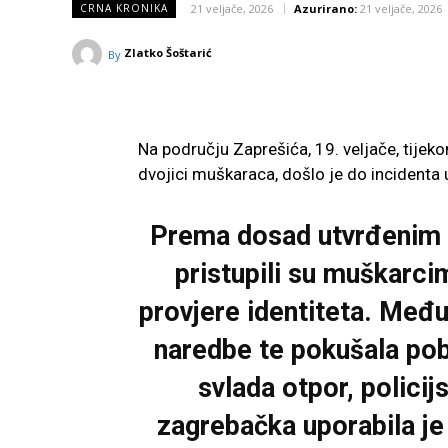
21 veljače, 2026
Azurirano:
21 veljače, 2026
CRNA KRONIKA
Zlatko Šoštarić
By
Na području
Zaprešića
, 19. veljače, tij
dvojici muškaraca, došlo je do incidenta u
Prema dosad utvrđenim i
pristupili su muškarci
provjere identiteta. Među
naredbe te pokušala pobje
svlada otpor, polici
zagrebačka
uporabila je