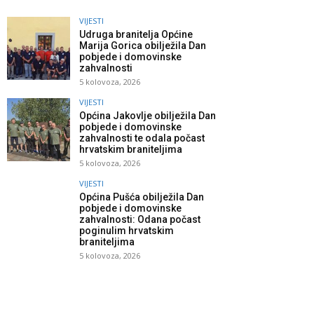
VIJESTI
Udruga branitelja Općine
Marija Gorica obilježila Dan
pobjede i domovinske
zahvalnosti
5 kolovoza, 2026
VIJESTI
Općina Jakovlje obilježila Dan
pobjede i domovinske
zahvalnosti te odala počast
hrvatskim braniteljima
5 kolovoza, 2026
VIJESTI
Općina Pušća obilježila Dan
pobjede i domovinske
zahvalnosti: Odana počast
poginulim hrvatskim
braniteljima
5 kolovoza, 2026