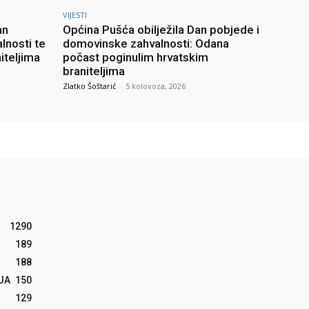
VIJESTI
an
Općina Pušća obilježila Dan pobjede i
lnosti te
domovinske zahvalnosti: Odana
iteljima
počast poginulim hrvatskim
braniteljima
Zlatko Šoštarić
-
5 kolovoza, 2026
1290
189
188
JA
150
129