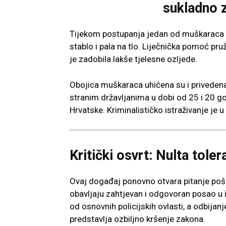
sukladno 
Tijekom postupanja jedan od muškaraca ju
stablo i pala na tlo. Liječnička pomoć pru
je zadobila lakše tjelesne ozljede.
Obojica muškaraca uhićena su i privedena 
stranim državljanima u dobi od 25 i 20 g
Hrvatske. Kriminalističko istraživanje je u 
Kritički osvrt: Nulta tol
Ovaj događaj ponovno otvara pitanje p
obavljaju zahtjevan i odgovoran posao u i
od osnovnih policijskih ovlasti, a odbija
predstavlja ozbiljno kršenje zakona.