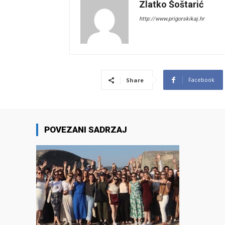
Zlatko Šoštarić
http://www.prigorskikaj.hr
Facebook
Share
POVEZANI SADRZAJ