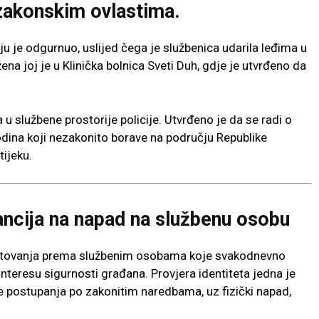
zakonskim ovlastima.
 je odgurnuo, uslijed čega je službenica udarila leđima u
žena joj je u
Klinička bolnica Sveti Duh
, gdje je utvrđeno da
u službene prostorije policije. Utvrđeno je da se radi o
odina koji nezakonito borave na području Republike
tijeku.
erancija na napad na službenu osobu
oštovanja prema službenim osobama koje svakodnevno
nteresu sigurnosti građana. Provjera identiteta jedna je
nje postupanja po zakonitim naredbama, uz fizički napad,