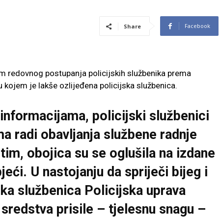
Facebook
Share
ekom redovnog postupanja policijskih službenika prema
 kojem je lakše ozlijeđena policijska službenica.
nformacijama, policijski službenici
ma radi obavljanja službene radnje
tim, obojica su se oglušila na izdane
ći. U nastojanju da spriječi bijeg i
jska službenica
Policijska uprava
 sredstva prisile – tjelesnu snagu –