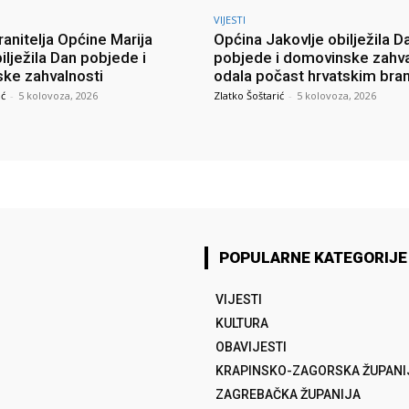
VIJESTI
anitelja Općine Marija
Općina Jakovlje obilježila D
ilježila Dan pobjede i
pobjede i domovinske zahva
ke zahvalnosti
odala počast hrvatskim bran
ić
-
5 kolovoza, 2026
Zlatko Šoštarić
-
5 kolovoza, 2026
POPULARNE KATEGORIJE
VIJESTI
KULTURA
OBAVIJESTI
KRAPINSKO-ZAGORSKA ŽUPANI
ZAGREBAČKA ŽUPANIJA