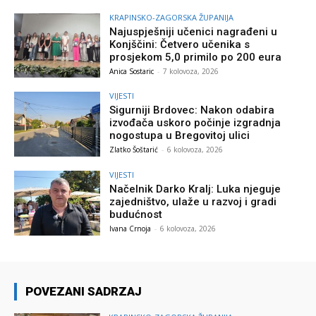
KRAPINSKO-ZAGORSKA ŽUPANIJA
Najuspješniji učenici nagrađeni u
Konjščini: Četvero učenika s
prosjekom 5,0 primilo po 200 eura
Anica Sostaric
-
7 kolovoza, 2026
VIJESTI
Sigurniji Brdovec: Nakon odabira
izvođača uskoro počinje izgradnja
nogostupa u Bregovitoj ulici
Zlatko Šoštarić
-
6 kolovoza, 2026
VIJESTI
Načelnik Darko Kralj: Luka njeguje
zajedništvo, ulaže u razvoj i gradi
budućnost
Ivana Crnoja
-
6 kolovoza, 2026
POVEZANI SADRZAJ