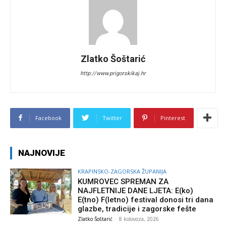
Zlatko Šoštarić
http://www.prigorskikaj.hr
Facebook
Twitter
Pinterest
NAJNOVIJE
KRAPINSKO-ZAGORSKA ŽUPANIJA
KUMROVEC SPREMAN ZA
NAJFLETNIJE DANE LJETA: E(ko)
E(tno) F(letno) festival donosi tri dana
glazbe, tradicije i zagorske fešte
Zlatko Šoštarić
-
8 kolovoza, 2026