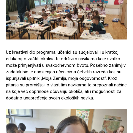
Uz kreativni dio programa, učenici su sudjelovali i u kratkoj
edukaciji o zaštiti okoliša te održivim navikama koje svatko
može primjenjivati u svakodnevnom životu. Posebno zanimljiv
zadatak bio je namijenjen učenicima četvrtih razreda koji su
ispunjavali upitnik „Moja Zemlja, moja odgovornost“. Kroz
pitanja su promišljali o vlastitim navikama te prepoznali načine
na koje već doprinose očuvanju okoliša, ali i mogućnosti za
dodatno unapređenje svojih ekoloških navika.