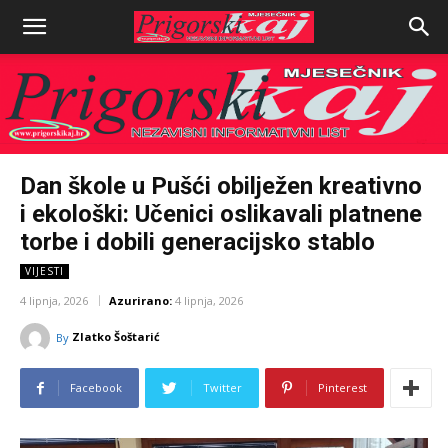
Dan škole u Pušći obilježen kreativno
i ekološki: Učenici oslikavali platnene
torbe i dobili generacijsko stablo
VIJESTI
4 lipnja, 2026
Azurirano:
4 lipnja, 2026
Zlatko Šoštarić
By
Facebook
Twitter
Pinterest