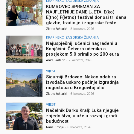
KRAPINSKO-ZAGORSKA ŽUPANIJA
KUMROVEC SPREMAN ZA
NAJFLETNIJE DANE LJETA: E(ko)
E(tno) F(letno) festival donosi tri dana
glazbe, tradicije i zagorske fešte
Zlatko Šoštarić
-
8 kolovoza, 2026
KRAPINSKO-ZAGORSKA ŽUPANIJA
Najuspješniji učenici nagrađeni u
Konjščini: Četvero učenika s
prosjekom 5,0 primilo po 200 eura
Anica Sostaric
-
7 kolovoza, 2026
VIJESTI
Sigurniji Brdovec: Nakon odabira
izvođača uskoro počinje izgradnja
nogostupa u Bregovitoj ulici
Zlatko Šoštarić
-
6 kolovoza, 2026
VIJESTI
Načelnik Darko Kralj: Luka njeguje
zajedništvo, ulaže u razvoj i gradi
budućnost
Ivana Crnoja
-
6 kolovoza, 2026