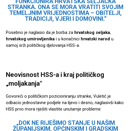
FUNKCIONIRA HRVATSKA SELJAČKA
STRANKA. ONA SE MORA VRATITI SVOJIM
TEMELJNIM VRIJEDNOSTIMA – OBITELJI,
TRADICIJI, VJERI I DOMOVINI.“
Posebno je naglasio da je borba za
hrvatskog seljaka
,
hrvatskog umirovljenika
i u konačnici
hrvatski narod
u
samoj srži političkog djelovanja HSS-a.
Neovisnost HSS-a i kraj političkog
„moljakanja“
Govoreći o političkom pozicioniranju stranke, Vuletić je
odbacio jednostavne podjele na lijevo i desno, naglasivši kako
HSS prvo mora riješiti vlastite unutarnje probleme:
„DOK NE RIJEŠIMO STANJE U NAŠIM
ŽUPANIJSKIM, OPĆINSKIM I GRADSKIM