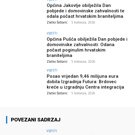
Općina Jakovlje obilježila Dan
pobjede i domovinske zahvalnosti te
odala počast hrvatskim braniteljima
Zlatko Šoštarić
-
5 kolovoza, 2026
VIJESTI
Općina Pušća obilježila Dan pobjede i
domovinske zahvalnosti: Odana
počast poginulim hrvatskim
braniteljima
Zlatko Šoštarić
-
5 kolovoza, 2026
VIJESTI
Posao vrijedan 9,46 milijuna eura
dobila Izgradnja Futura: Brdovec
kreće u izgradnju Centra integracija
Zlatko Šoštarić
-
5 kolovoza, 2026
POVEZANI SADRZAJ
VIJESTI