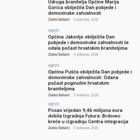
Udruga branitelja Općine Marija
Gorica obilježila Dan pobjede i
domovinske zahvalnosti
Zlatko Šoštarić
-
5 kolovoza, 2026
VIJESTI
Općina Jakovlje obilježila Dan
pobjede i domovinske zahvalnosti te
odala počast hrvatskim braniteljima
Zlatko Šoštarić
-
5 kolovoza, 2026
VIJESTI
Općina Pušća obilježila Dan pobjede i
domovinske zahvalnosti: Odana
počast poginulim hrvatskim
braniteljima
Zlatko Šoštarić
-
5 kolovoza, 2026
VIJESTI
Posao vrijedan 9,46 milijuna eura
dobila Izgradnja Futura: Brdovec
kreće u izgradnju Centra integracija
Zlatko Šoštarić
-
5 kolovoza, 2026