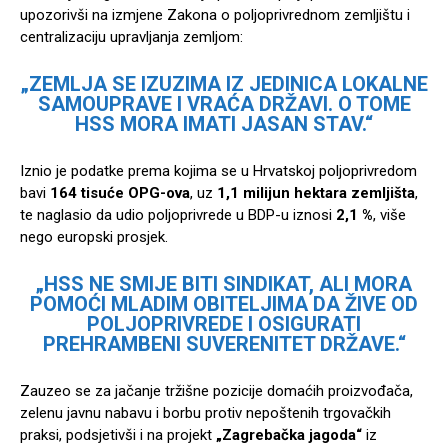
upozorivši na izmjene Zakona o poljoprivrednom zemljištu i
centralizaciju upravljanja zemljom:
„ZEMLJA SE IZUZIMA IZ JEDINICA LOKALNE
SAMOUPRAVE I VRAĆA DRŽAVI. O TOME
HSS MORA IMATI JASAN STAV.“
Iznio je podatke prema kojima se u Hrvatskoj poljoprivredom
bavi
164 tisuće OPG-ova
, uz
1,1 milijun hektara zemljišta
,
te naglasio da udio poljoprivrede u BDP-u iznosi
2,1 %
, više
nego europski prosjek.
„HSS NE SMIJE BITI SINDIKAT, ALI MORA
POMOĆI MLADIM OBITELJIMA DA ŽIVE OD
POLJOPRIVREDE I OSIGURATI
PREHRAMBENI SUVERENITET DRŽAVE.“
Zauzeo se za jačanje tržišne pozicije domaćih proizvođača,
zelenu javnu nabavu i borbu protiv nepoštenih trgovačkih
praksi, podsjetivši i na projekt
„Zagrebačka jagoda“
iz