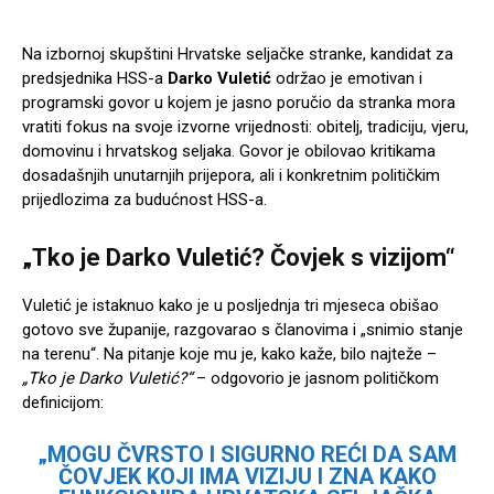
Na izbornoj skupštini Hrvatske seljačke stranke, kandidat za
predsjednika HSS-a
Darko Vuletić
održao je emotivan i
programski govor u kojem je jasno poručio da stranka mora
vratiti fokus na svoje izvorne vrijednosti: obitelj, tradiciju, vjeru,
domovinu i hrvatskog seljaka. Govor je obilovao kritikama
dosadašnjih unutarnjih prijepora, ali i konkretnim političkim
prijedlozima za budućnost HSS-a.
„Tko je
Darko Vuletić
? Čovjek s vizijom“
Vuletić je istaknuo kako je u posljednja tri mjeseca obišao
gotovo sve županije, razgovarao s članovima i „snimio stanje
na terenu“. Na pitanje koje mu je, kako kaže, bilo najteže –
„Tko je Darko Vuletić?“
– odgovorio je jasnom političkom
definicijom:
„MOGU ČVRSTO I SIGURNO REĆI DA SAM
ČOVJEK KOJI IMA VIZIJU I ZNA KAKO