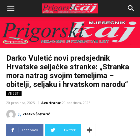
Darko Vuletić novi predsjednik
Hrvatske seljačke stranke: „Stranka
mora natrag svojim temeljima –
obitelji, seljaku i hrvatskom narodu“
VIJESTI
20 prosinca, 2025
Azurirano:
20 prosinca, 2025
Zlatko Šoštarić
By
Facebook
Twitter