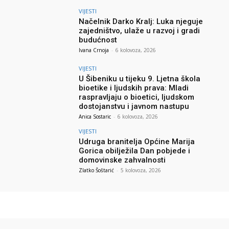
VIJESTI
Načelnik Darko Kralj: Luka njeguje
zajedništvo, ulaže u razvoj i gradi
budućnost
Ivana Crnoja
-
6 kolovoza, 2026
VIJESTI
U Šibeniku u tijeku 9. Ljetna škola
bioetike i ljudskih prava: Mladi
raspravljaju o bioetici, ljudskom
dostojanstvu i javnom nastupu
Anica Sostaric
-
6 kolovoza, 2026
VIJESTI
Udruga branitelja Općine Marija
Gorica obilježila Dan pobjede i
domovinske zahvalnosti
Zlatko Šoštarić
-
5 kolovoza, 2026