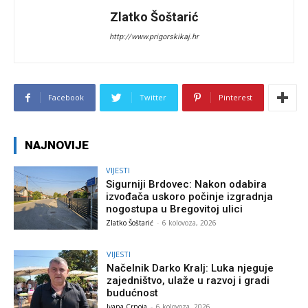
Zlatko Šoštarić
http://www.prigorskikaj.hr
Facebook
Twitter
Pinterest
NAJNOVIJE
VIJESTI
Sigurniji Brdovec: Nakon odabira
izvođača uskoro počinje izgradnja
nogostupa u Bregovitoj ulici
Zlatko Šoštarić
-
6 kolovoza, 2026
VIJESTI
Načelnik Darko Kralj: Luka njeguje
zajedništvo, ulaže u razvoj i gradi
budućnost
Ivana Crnoja
-
6 kolovoza, 2026