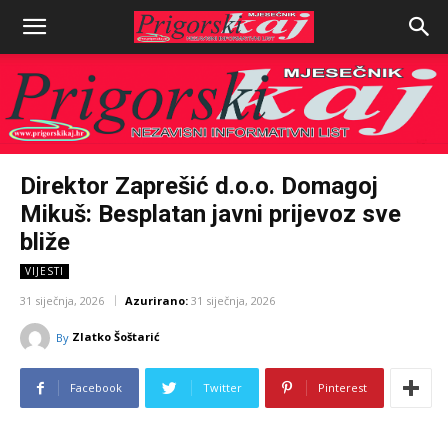
Direktor Zaprešić d.o.o. Domagoj
Mikuš: Besplatan javni prijevoz sve
bliže
VIJESTI
31 siječnja, 2026
Azurirano:
31 siječnja, 2026
Zlatko Šoštarić
By
Facebook
Twitter
Pinterest