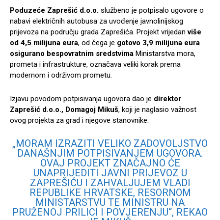
Poduzeće Zaprešić d.o.o.
službeno je potpisalo ugovore o
nabavi električnih autobusa za uvođenje javnolinijskog
prijevoza na području grada Zaprešića. Projekt vrijedan
više
od 4,5 milijuna eura
, od čega je
gotovo 3,9 milijuna eura
osigurano bespovratnim sredstvima
Ministarstva mora,
prometa i infrastrukture, označava veliki korak prema
modernom i održivom prometu.
Izjavu povodom potpisivanja ugovora dao je
direktor
Zaprešić d.o.o., Domagoj Mikuš
, koji je naglasio važnost
ovog projekta za grad i njegove stanovnike.
„MORAM IZRAZITI VELIKO ZADOVOLJSTVO
DANAŠNJIM POTPISIVANJEM UGOVORA.
OVAJ PROJEKT ZNAČAJNO ĆE
UNAPRIJEDITI JAVNI PRIJEVOZ U
ZAPREŠIĆU I ZAHVALJUJEM VLADI
REPUBLIKE HRVATSKE, RESORNOM
MINISTARSTVU TE MINISTRU NA
PRUŽENOJ PRILICI I POVJERENJU“, REKAO