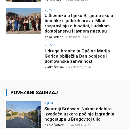
VIJESTI
U Šibeniku u tijeku 9. Ljetna škola
bioetike i ljudskih prava: Mladi
raspravljaju o bioetici, ljudskom
dostojanstvu i javnom nastupu
Anica Sostaric
-
6 kolovoza, 2026
VIJESTI
Udruga branitelja Općine Marija
Gorica obilježila Dan pobjede i
domovinske zahvalnosti
Zlatko Šoštarić
-
5 kolovoza, 2026
POVEZANI SADRZAJ
VIJESTI
Sigurniji Brdovec: Nakon odabira
izvođača uskoro počinje izgradnja
nogostupa u Bregovitoj ulici
Zlatko Šoštarić
-
6 kolovoza, 2026