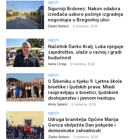
VIJESTI
Sigurniji Brdovec: Nakon odabira
izvođača uskoro počinje izgradnja
nogostupa u Bregovitoj ulici
Zlatko Šoštarić
-
6 kolovoza, 2026
VIJESTI
Načelnik Darko Kralj: Luka njeguje
zajedništvo, ulaže u razvoj i gradi
budućnost
Ivana Crnoja
-
6 kolovoza, 2026
VIJESTI
U Šibeniku u tijeku 9. Ljetna škola
bioetike i ljudskih prava: Mladi
raspravljaju o bioetici, ljudskom
dostojanstvu i javnom nastupu
Anica Sostaric
-
6 kolovoza, 2026
VIJESTI
Udruga branitelja Općine Marija
Gorica obilježila Dan pobjede i
domovinske zahvalnosti
Zlatko Šoštarić
-
5 kolovoza, 2026