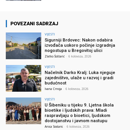
POVEZANI SADRZAJ
VIJESTI
Sigurniji Brdovec: Nakon odabira
izvođača uskoro počinje izgradnja
nogostupa u Bregovitoj ulici
Zlatko Šoštarić
-
6 kolovoza, 2026
VIJESTI
Načelnik Darko Kralj: Luka njeguje
zajedništvo, ulaže u razvoj i gradi
budućnost
Ivana Crnoja
-
6 kolovoza, 2026
VIJESTI
U Šibeniku u tijeku 9. Ljetna škola
bioetike i ljudskih prava: Mladi
raspravljaju o bioetici, ljudskom
dostojanstvu i javnom nastupu
Anica Sostaric
-
6 kolovoza, 2026