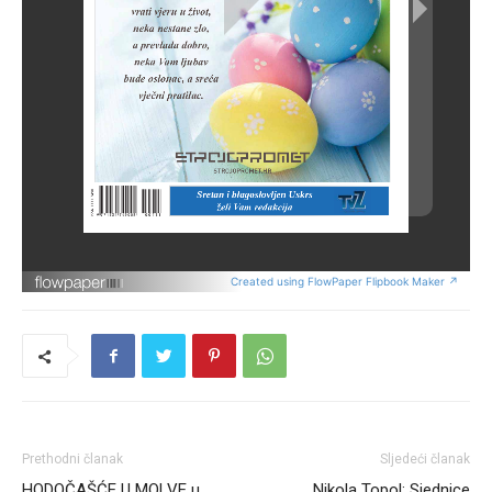
Created using FlowPaper Flipbook Maker ↗
Prethodni članak
Sljedeći članak
HODOČAŠĆE U MOLVE u
Nikola Topol: Sjednice