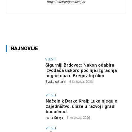
http://www.prigorskikaj.hr
Facebook
Twitter
Pinterest
W
NAJNOVIJE
VIJESTI
Sigurniji Brdovec: Nakon odabira
izvođača uskoro počinje izgradnja
nogostupa u Bregovitoj ulici
Zlatko Šoštarić
-
6 kolovoza, 2026
VIJESTI
Načelnik Darko Kralj: Luka njeguje
zajedništvo, ulaže u razvoj i gradi
budućnost
Ivana Crnoja
-
6 kolovoza, 2026
VIJESTI