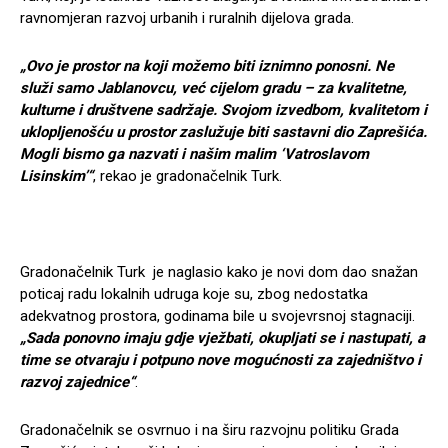
ravnomjeran razvoj urbanih i ruralnih dijelova grada.
„Ovo je prostor na koji možemo biti iznimno ponosni. Ne
služi samo Jablanovcu, već cijelom gradu – za kvalitetne,
kulturne i društvene sadržaje. Svojom izvedbom, kvalitetom i
uklopljenošću u prostor zaslužuje biti sastavni dio Zaprešića.
Mogli bismo ga nazvati i našim malim ‘Vatroslavom
Lisinskim’“
, rekao je gradonačelnik Turk.
Gradonačelnik Turk je naglasio kako je novi dom dao snažan
poticaj radu lokalnih udruga koje su, zbog nedostatka
adekvatnog prostora, godinama bile u svojevrsnoj stagnaciji.
„Sada ponovno imaju gdje vježbati, okupljati se i nastupati, a
time se otvaraju i potpuno nove mogućnosti za zajedništvo i
razvoj zajednice“
.
Gradonačelnik se osvrnuo i na širu razvojnu politiku Grada