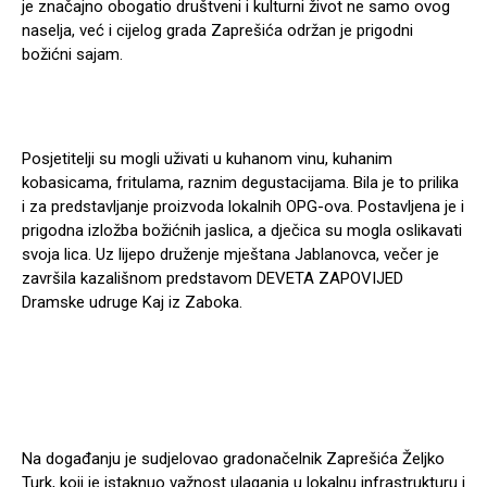
je značajno obogatio društveni i kulturni život ne samo ovog
naselja, već i cijelog grada Zaprešića održan je prigodni
božićni sajam.
Posjetitelji su mogli uživati u kuhanom vinu, kuhanim
kobasicama, fritulama, raznim degustacijama. Bila je to prilika
i za predstavljanje proizvoda lokalnih OPG-ova. Postavljena je i
prigodna izložba božićnih jaslica, a dječica su mogla oslikavati
svoja lica. Uz lijepo druženje mještana Jablanovca, večer je
završila kazališnom predstavom DEVETA ZAPOVIJED
Dramske udruge Kaj iz Zaboka.
Na događanju je sudjelovao gradonačelnik Zaprešića Željko
Turk, koji je istaknuo važnost ulaganja u lokalnu infrastrukturu i