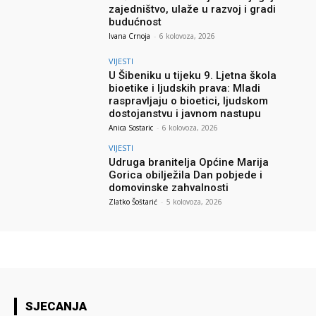
zajedništvo, ulaže u razvoj i gradi
budućnost
Ivana Crnoja
-
6 kolovoza, 2026
VIJESTI
U Šibeniku u tijeku 9. Ljetna škola
bioetike i ljudskih prava: Mladi
raspravljaju o bioetici, ljudskom
dostojanstvu i javnom nastupu
Anica Sostaric
-
6 kolovoza, 2026
VIJESTI
Udruga branitelja Općine Marija
Gorica obilježila Dan pobjede i
domovinske zahvalnosti
Zlatko Šoštarić
-
5 kolovoza, 2026
SJECANJA