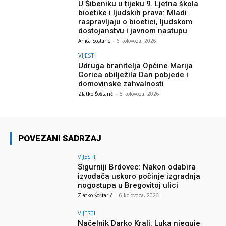
U Šibeniku u tijeku 9. Ljetna škola
bioetike i ljudskih prava: Mladi
raspravljaju o bioetici, ljudskom
dostojanstvu i javnom nastupu
Anica Sostaric
-
6 kolovoza, 2026
VIJESTI
Udruga branitelja Općine Marija
Gorica obilježila Dan pobjede i
domovinske zahvalnosti
Zlatko Šoštarić
-
5 kolovoza, 2026
POVEZANI SADRZAJ
VIJESTI
Sigurniji Brdovec: Nakon odabira
izvođača uskoro počinje izgradnja
nogostupa u Bregovitoj ulici
Zlatko Šoštarić
-
6 kolovoza, 2026
VIJESTI
Načelnik Darko Kralj: Luka njeguje