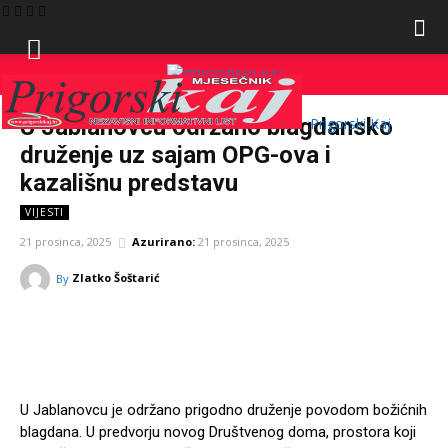
U Jablanovcu održano blagdansko
Prigorski Kaj
druženje uz sajam OPG-ova i
kazališnu predstavu
VIJESTI
21 prosinca, 2025
Azurirano:
21 prosinca, 2025
Zlatko Šoštarić
By
Facebook
Twitter
Pinterest
W
U Jablanovcu je održano prigodno druženje povodom božićnih
blagdana. U predvorju novog Društvenog doma, prostora koji