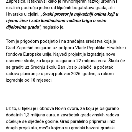
Zaprešića, istaknuvši kako je ravnomjeran razvoj urbanih i
ruralnih područja jedno od ključnih bogatstava grada, ali i
Hrvatske u cjelini.
„Svaki prostor je najvažniji onima koji u
njemu žive i zato kontinuirano vodimo brigu o svim
dijelovima grada“,
naglasio je.
Tom je prigodom podsjetio i na značajna sredstva koja je
Grad Zaprešić osigurao uz potporu Vlade Republike Hrvatske i
fondova Europske unije. Najveći projekt je izgradnja nove
osnovne škole, za koju je osigurano 22 milijuna eura. Škola će
se graditi uz Srednju školu Ban Josip Jelačić, a početak
radova planiran je u prvoj polovici 2026. godine, s rokom
izgradnje od 18 mjeseci.
Uz to, u tijeku je i obnova Novih dvora, za koju je osigurano
dodatnih 1,3 milijuna eura, a završetak građevinskih radova
očekuje se sljedeće godine. Grad paralelno priprema i niz
drugih projekata, među kojima su gradski bazeni, gradski