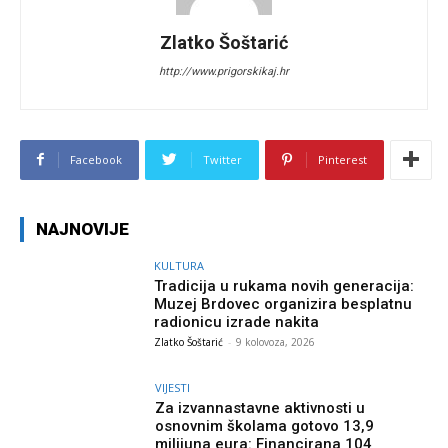
Zlatko Šoštarić
http://www.prigorskikaj.hr
Facebook
Twitter
Pinterest
NAJNOVIJE
KULTURA
Tradicija u rukama novih generacija:
Muzej Brdovec organizira besplatnu
radionicu izrade nakita
Zlatko Šoštarić
-
9 kolovoza, 2026
VIJESTI
Za izvannastavne aktivnosti u
osnovnim školama gotovo 13,9
milijuna eura: Financirana 104