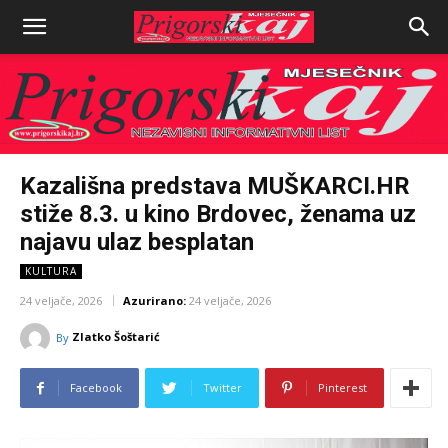
Kazališna predstava MUŠKARCI.HR
stiže 8.3. u kino Brdovec, ženama uz
najavu ulaz besplatan
KULTURA
24 veljače, 2026
Azurirano:
24 veljače, 2026
Zlatko Šoštarić
By
Facebook
Twitter
Pinterest