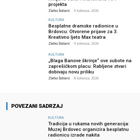
projekta
Zlatko Šoštarić
-
9 kolovoza, 2026
KULTURA
Besplatne dramske radionice u
Brdovcu: Otvorene prijave za 3.
Kreativno ljeto Max teatra
Zlatko Šoštarić
-
9 kolovoza, 2026
KULTURA
„Blaga Banove škrinje“ ove subote na
zaprešićkom placu: Rabljene stvari
dobivaju novu priliku
Zlatko Šoštarić
-
8 kolovoza, 2026
POVEZANI SADRZAJ
KULTURA
Tradicija u rukama novih generacija:
Muzej Brdovec organizira besplatnu
radionicu izrade nakita