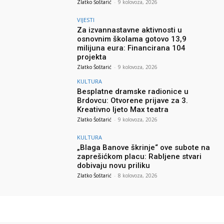
Zlatko Šoštarić
-
9 kolovoza, 2026
VIJESTI
Za izvannastavne aktivnosti u
osnovnim školama gotovo 13,9
milijuna eura: Financirana 104
projekta
Zlatko Šoštarić
-
9 kolovoza, 2026
KULTURA
Besplatne dramske radionice u
Brdovcu: Otvorene prijave za 3.
Kreativno ljeto Max teatra
Zlatko Šoštarić
-
9 kolovoza, 2026
KULTURA
„Blaga Banove škrinje“ ove subote na
zaprešićkom placu: Rabljene stvari
dobivaju novu priliku
Zlatko Šoštarić
-
8 kolovoza, 2026