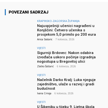
POVEZANI SADRZAJ
KRAPINSKO-ZAGORSKA ŽUPANIJA
Najuspješniji učenici nagrađeni u
Konjščini: Četvero učenika s
prosjekom 5,0 primilo po 200 eura
Anica Sostaric
-
7 kolovoza, 2026
VIJESTI
Sigurniji Brdovec: Nakon odabira
izvođača uskoro počinje izgradnja
nogostupa u Bregovitoj ulici
Zlatko Šoštarić
-
6 kolovoza, 2026
VIJESTI
Načelnik Darko Kralj: Luka njeguje
zajedništvo, ulaže u razvoj i gradi
budućnost
Ivana Crnoja
-
6 kolovoza, 2026
VIJESTI
U Šibeniku u tijeku 9. Ljetna škola