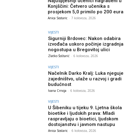
Najuspješniji učenici nagrađeni u
Konjščini: Četvero učenika s
prosjekom 5,0 primilo po 200 eura
Anica Sostaric
-
7 kolovoza, 2026
VIJESTI
Sigurniji Brdovec: Nakon odabira
izvođača uskoro počinje izgradnja
nogostupa u Bregovitoj ulici
Zlatko Šoštarić
-
6 kolovoza, 2026
VIJESTI
Načelnik Darko Kralj: Luka njeguje
zajedništvo, ulaže u razvoj i gradi
budućnost
Ivana Crnoja
-
6 kolovoza, 2026
VIJESTI
U Šibeniku u tijeku 9. Ljetna škola
bioetike i ljudskih prava: Mladi
raspravljaju o bioetici, ljudskom
dostojanstvu i javnom nastupu
Anica Sostaric
-
6 kolovoza, 2026