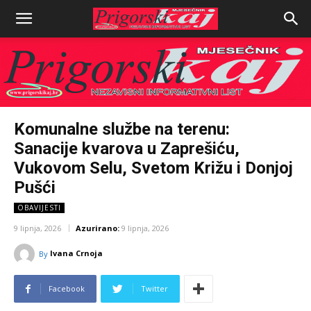
Komunalne službe na terenu:
Sanacije kvarova u Zaprešiću,
Vukovom Selu, Svetom Križu i Donjoj
Pušći
OBAVIJESTI
9 lipnja, 2026
Azurirano:
9 lipnja, 2026
Ivana Crnoja
By
Facebook
Twitter