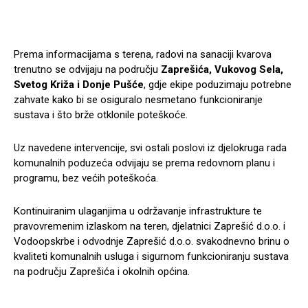
Prema informacijama s terena, radovi na sanaciji kvarova
trenutno se odvijaju na području
Zaprešića, Vukovog Sela,
Svetog Križa i Donje Pušće
, gdje ekipe poduzimaju potrebne
zahvate kako bi se osiguralo nesmetano funkcioniranje
sustava i što brže otklonile poteškoće.
Uz navedene intervencije, svi ostali poslovi iz djelokruga rada
komunalnih poduzeća odvijaju se prema redovnom planu i
programu, bez većih poteškoća.
Kontinuiranim ulaganjima u održavanje infrastrukture te
pravovremenim izlaskom na teren, djelatnici Zaprešić d.o.o. i
Vodoopskrbe i odvodnje Zaprešić d.o.o. svakodnevno brinu o
kvaliteti komunalnih usluga i sigurnom funkcioniranju sustava
na području Zaprešića i okolnih općina.