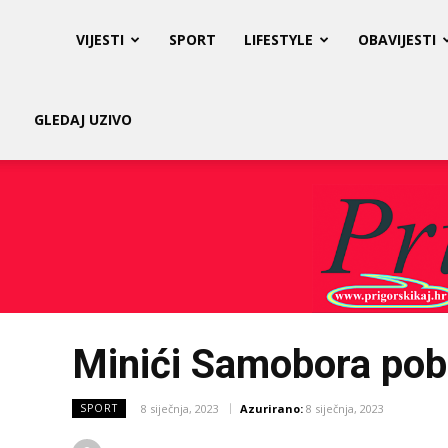
Prigorski
VIJESTI
SPORT
LIFESTYLE
OBAVIJESTI
Kaj
GLEDAJ UZIVO
Minići Samobora pobij
8 siječnja, 2023
Azurirano:
8 siječnja, 2023
SPORT