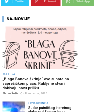
Twitter
Pinterest
WhatsApp
NAJNOVIJE
KULTURA
„Blaga Banove škrinje“ ove subote na
zaprešićkom placu: Rabljene stvari
dobivaju novu priliku
Zlatko Šoštarić
-
8 kolovoza, 2026
CRNA KRONIKA
Sudar putničkog i teretnog
vlaka kod Svetog Ivana