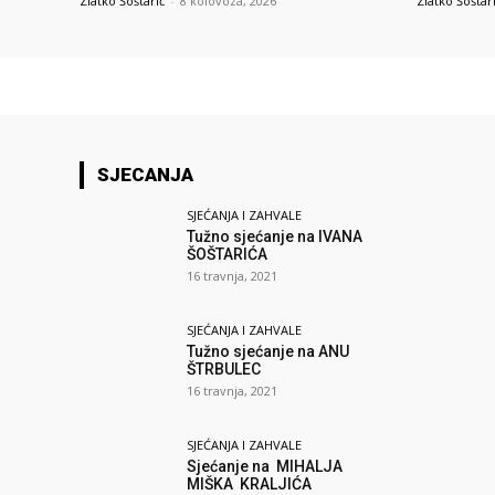
Zlatko Šoštarić
-
8 kolovoza, 2026
Zlatko Šoštar
SJECANJA
SJEĆANJA I ZAHVALE
Tužno sjećanje na IVANA
ŠOŠTARIĆA
16 travnja, 2021
SJEĆANJA I ZAHVALE
Tužno sjećanje na ANU
ŠTRBULEC
16 travnja, 2021
SJEĆANJA I ZAHVALE
Sjećanje na MIHALJA
MIŠKA KRALJIĆA