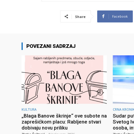
Facebook
Share
POVEZANI SADRZAJ
KULTURA
CRNA KRONI
„Blaga Banove škrinje“ ove subote na
Sudar put
zaprešićkom placu: Rabljene stvari
Svetog I
dobivaju novu priliku
osoba, in