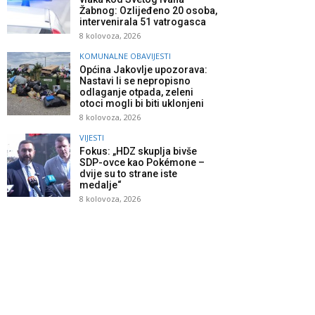
Žabnog: Ozlijeđeno 20 osoba,
intervenirala 51 vatrogasca
8 kolovoza, 2026
KOMUNALNE OBAVIJESTI
Općina Jakovlje upozorava:
Nastavi li se nepropisno
odlaganje otpada, zeleni
otoci mogli bi biti uklonjeni
8 kolovoza, 2026
VIJESTI
Fokus: „HDZ skuplja bivše
SDP-ovce kao Pokémone –
dvije su to strane iste
medalje“
8 kolovoza, 2026