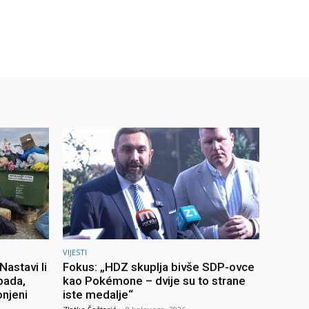
VIJESTI
astavi li
Fokus: „HDZ skuplja bivše SDP-ovce
pada,
kao Pokémone – dvije su to strane
onjeni
iste medalje“