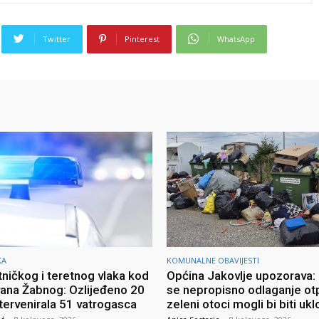
Twitter
Pinterest
WhatsApp
KA
KOMUNALNE OBAVIJESTI
ničkog i teretnog vlaka kod
Općina Jakovlje upozorava: N
vana Žabnog: Ozlijeđeno 20
se nepropisno odlaganje ot
tervenirala 51 vatrogasca
zeleni otoci mogli bi biti ukl