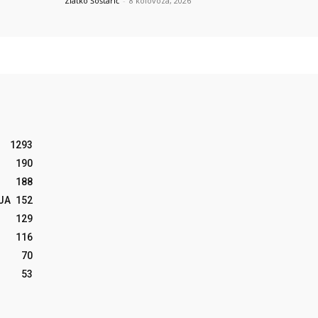
Zlatko Šoštarić
-
8 kolovoza, 2026
1293
190
188
JA
152
129
116
70
53