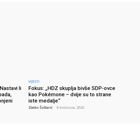
VIJESTI
astavi li
Fokus: „HDZ skuplja bivše SDP-ovce
pada,
kao Pokémone – dvije su to strane
onjeni
iste medalje“
Zlatko Šoštarić
-
8 kolovoza, 2026