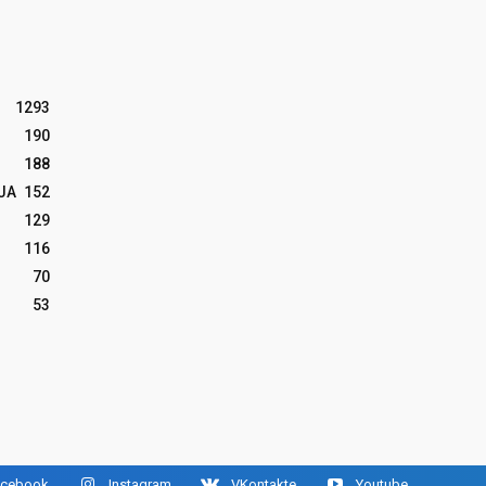
1293
190
188
JA
152
129
116
70
53
acebook
Instagram
VKontakte
Youtube