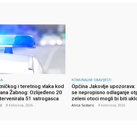
KA
KOMUNALNE OBAVIJESTI
ničkog i teretnog vlaka kod
Općina Jakovlje upozorava: N
vana Žabnog: Ozlijeđeno 20
se nepropisno odlaganje ot
tervenirala 51 vatrogasca
zeleni otoci mogli bi biti ukl
ić
-
8 kolovoza, 2026
Anica Sostaric
-
8 kolovoza, 2026