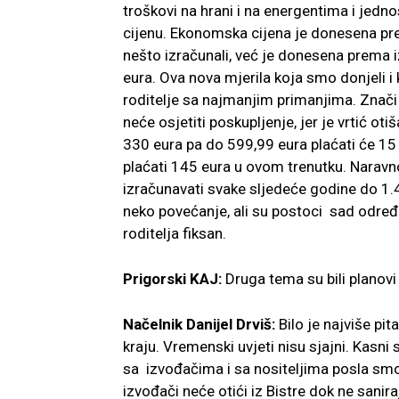
troškovi na hrani i na energentima i jedno
cijenu. Ekonomska cijena je donesena pre
nešto izračunali, već je donesena prema i
eura. Ova nova mjerila koja smo donjeli i
roditelje sa najmanjim primanjima. Znači r
neće osjetiti poskupljenje, jer je vrtić o
330 eura pa do 599,99 eura plaćati će 15 
plaćati 145 eura u ovom trenutku. Naravno
izračunavati svake sljedeće godine do 1.
neko povećanje, ali su postoci sad određ
roditelja fiksan.
Prigorski KAJ:
Druga tema su bili planovi i
Načelnik Danijel Drviš:
Bilo je najviše pi
kraju. Vremenski uvjeti nisu sjajni. Kas
sa izvođačima i sa nositeljima posla sm
izvođači neće otići iz Bistre dok ne sani