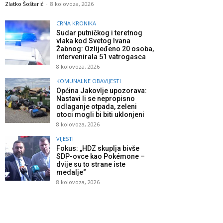
Zlatko Šoštarić
-
8 kolovoza, 2026
CRNA KRONIKA
Sudar putničkog i teretnog
vlaka kod Svetog Ivana
Žabnog: Ozlijeđeno 20 osoba,
intervenirala 51 vatrogasca
8 kolovoza, 2026
KOMUNALNE OBAVIJESTI
Općina Jakovlje upozorava:
Nastavi li se nepropisno
odlaganje otpada, zeleni
otoci mogli bi biti uklonjeni
8 kolovoza, 2026
VIJESTI
Fokus: „HDZ skuplja bivše
SDP-ovce kao Pokémone –
dvije su to strane iste
medalje“
8 kolovoza, 2026