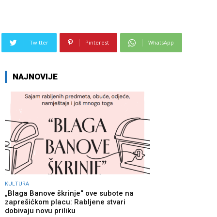
Twitter
Pinterest
WhatsApp
NAJNOVIJE
KULTURA
„Blaga Banove škrinje“ ove subote na
zaprešićkom placu: Rabljene stvari
dobivaju novu priliku