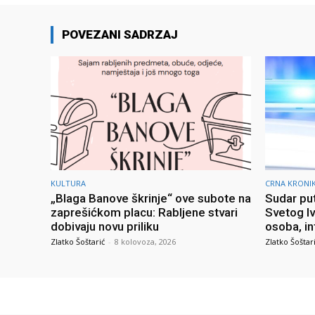
POVEZANI SADRZAJ
KULTURA
CRNA KRONI
„Blaga Banove škrinje“ ove subote na
Sudar put
zaprešićkom placu: Rabljene stvari
Svetog I
dobivaju novu priliku
osoba, in
Zlatko Šoštarić
-
8 kolovoza, 2026
Zlatko Šoštar