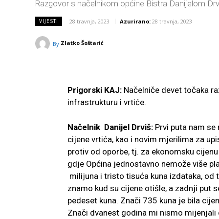
Razgovor s načelnikom općine Bistra Danijelom Drvi
28 travnja, 2023
Azurirano:
28 travnja, 2023
VIJESTI
Zlatko Šoštarić
By
Prigorski KAJ:
Načelniče devet točaka ra
infrastrukturu i vrtiće.
Načelnik Danijel Drviš:
Prvi puta nam se 
cijene vrtića, kao i novim mjerilima za upi
protiv od oporbe, tj. za ekonomsku cijenu 
gdje Općina jednostavno nemože više plać
milijuna i tristo tisuća kuna izdataka, od 
znamo kud su cijene otišle, a zadnji put s
pedeset kuna. Znači 735 kuna je bila cijen
Znači dvanest godina mi nismo mijenjali c