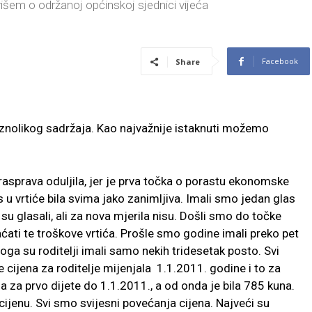
šem o održanoj općinskoj sjednici vijeća
Facebook
Share
znolikog sadržaja. Kao najvažnije istaknuti možemo
rasprava oduljila, jer je prva točka o porastu ekonomske
s u vrtiće bila svima jako zanimljiva. Imali smo jedan glas
su glasali, ali za nova mjerila nisu. Došli smo do točke
ati te troškove vrtića. Prošle smo godine imali preko pet
toga su roditelji imali samo nekih tridesetak posto. Svi
e cijena za roditelje mijenjala 1.1.2011. godine i to za
a za prvo dijete do 1.1.2011., a od onda je bila 785 kuna.
ijenu. Svi smo svijesni povećanja cijena. Najveći su