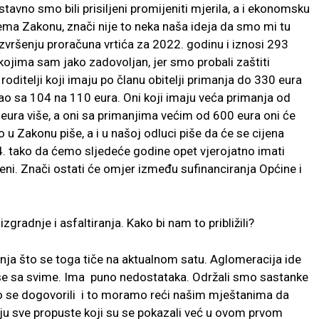
stavno smo bili prisiljeni promijeniti mjerila, a i ekonomsku
ma Zakonu, znači nije to neka naša ideja da smo mi tu
zvršenju proračuna vrtića za 2022. godinu i iznosi 293
 kojima sam jako zadovoljan, jer smo probali zaštiti
oditelji koji imaju po članu obitelji primanja do 330 eura
tišao sa 104 na 110 eura. Oni koji imaju veća primanja od
eura više, a oni sa primanjima većim od 600 eura oni će
 u Zakonu piše, a i u našoj odluci piše da će se cijena
4. tako da ćemo sljedeće godine opet vjerojatno imati
eni. Znači ostati će omjer između sufinanciranja Općine i
zgradnje i asfaltiranja. Kako bi nam to približili?
tanja što se toga tiče na aktualnom satu. Aglomeracija ide
ni se sa svime. Ima puno nedostataka. Održali smo sastanke
o se dogovorili i to moramo reći našim mještanima da
raju sve propuste koji su se pokazali već u ovom prvom