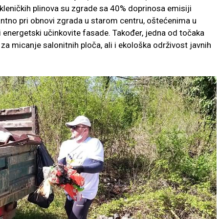
kleničkih plinova su zgrade sa 40% doprinosa emisiji
vantno pri obnovi zgrada u starom centru, oštećenima u
i i energetski učinkovite fasade. Također, jedna od točaka
a micanje salonitnih ploča, ali i ekološka održivost javnih