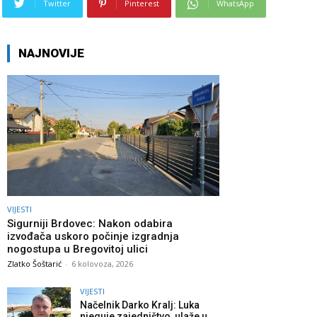
Twitter
Pinterest
WhatsApp
NAJNOVIJE
VIJESTI
Sigurniji Brdovec: Nakon odabira
izvođača uskoro počinje izgradnja
nogostupa u Bregovitoj ulici
Zlatko Šoštarić
-
6 kolovoza, 2026
VIJESTI
Načelnik Darko Kralj: Luka
njeguje zajedništvo, ulaže u