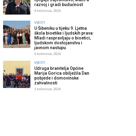
razvoj i gradi budućnost
6 kolovoza, 2026
VIJESTI
U Šibeniku u tijeku 9. Ljetna
škola bioetike i ljudskih prava:
Mladi raspravljaju o bioetici,
ljudskom dostojanstvu i
javnom nastupu
6 kolovoza, 2026
VIJESTI
Udruga branitelja Općine
Marija Gorica obilježila Dan
pobjede i domovinske
zahvalnosti
5 kolovoza, 2026