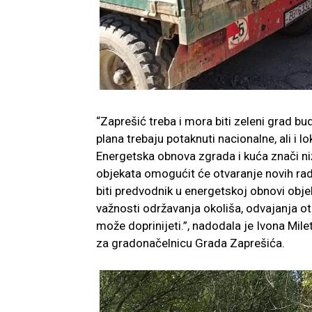
“Zaprešić treba i mora biti zeleni grad b
plana trebaju potaknuti nacionalne, ali i l
Energetska obnova zgrada i kuća znači niže
objekata omogućit će otvaranje novih ra
biti predvodnik u energetskoj obnovi obje
važnosti održavanja okoliša, odvajanja ot
može doprinijeti.”, nadodala je Ivona Mile
za gradonačelnicu Grada Zaprešića.