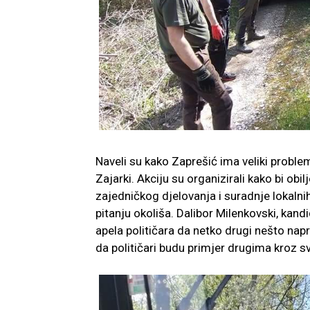
Naveli su kako Zaprešić ima veliki proble
Zajarki. Akciju su organizirali kako bi obil
zajedničkog djelovanja i suradnje lokalni
pitanju okoliša. Dalibor Milenkovski, kan
apela političara da netko drugi nešto napr
da političari budu primjer drugima kroz s