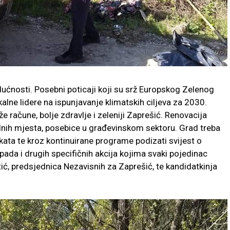
udućnosti. Posebni poticaji koji su srž Europskog Zelenog
okalne lidere na ispunjavanje klimatskih ciljeva za 2030.
 račune, bolje zdravlje i zeleniji Zaprešić. Renovacija
dnih mjesta, posebice u građevinskom sektoru. Grad treba
kata te kroz kontinuirane programe podizati svijest o
pada i drugih specifičnih akcija kojima svaki pojedinac
tić, predsjednica Nezavisnih za Zaprešić, te kandidatkinja