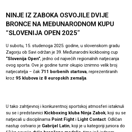
NINJE IZ ZABOKA OSVOJILE DVIJE
BRONCE NA MEĐUNARODNOM KUPU
“SLOVENIJA OPEN 2025”
U subotu, 15. studenoga 2025. godine, u slovenskom gradu
Zagorju ob Savi održan je 39. Međunarodni kickboxing cup
“Slovenija Open”
, jedno od najvećih regionalnih natjecanja
ovog sporta. Ove je godine turnir okupio iznimno velik broj
natjecatelja – čak
711 borbenih startova
, reprezentiranih
kroz
95 klubova iz 8 europskih zemalja
.
U tako zahtjevnoj i konkurentnoj sportskoj atmosferi istaknuli
su se i predstavnici
Kickboxing kluba Ninja Zabok
, koji su se
natjecali u disciplinama
Point Fight
i
Light Contact
. Odličan
nastup ostvario je
Gabrijel Latin
, koji je u kategoriji juniora do