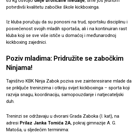
63 kg osvojio
dvije brončane medalje
, time još jednom
potvrdivši kvalitetu zabočke škole kickboxinga.
Iz kluba poručuju da su ponosni na trud, sportsku disciplinu i
posvećenost svojih mladih sportaša, ali i na kontinuiran rast
kluba koji se sve više ističe u domaćoj i međunarodnoj
kickboxing zajednici.
Poziv mladima: Pridružite se zabočkim
Ninjama!
Tajništvo KBK Ninja Zabok poziva sve zainteresirane mlade da
se priključe treninzima i otkriju svijet kickboxinga – sporta koji
razvija snagu, koordinaciju, samopouzdanje i natjecateljski
duh.
Treninzi se održavaju u dvorani Grada Zaboka (I. kat), na
adresi
Prilaz Janka Tomića 2A
, pokraj gimnazije A. G.
Matoša, u sljedećim terminima: