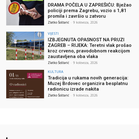
DRAMA POČELA U ZAPREŠIĆU: Bježao
policiji prema Zagrebu, vozio s 1,81
promila i završio u zatvoru
Zlatko Šoštarić
-
9 kolovoza, 2026
VIJESTI
IZBJEGNUTA OPASNOST NA PRUZI
ZAGREB – RIJEKA: Teretni vlak prošao
kroz crveno, pravodobnom reakcijom
zaustavljena oba vlaka
Zlatko Šoštarić
-
9 kolovoza, 2026
KULTURA
Tradicija u rukama novih generacija:
Muzej Brdovec organizira besplatnu
radionicu izrade nakita
Zlatko Šoštarić
-
9 kolovoza, 2026