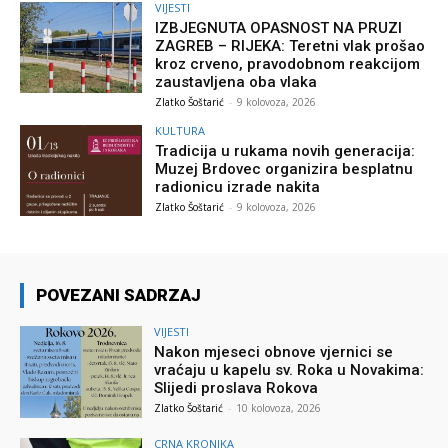
VIJESTI
IZBJEGNUTA OPASNOST NA PRUZI
ZAGREB – RIJEKA: Teretni vlak prošao
kroz crveno, pravodobnom reakcijom
zaustavljena oba vlaka
Zlatko Šoštarić
-
9 kolovoza, 2026
KULTURA
Tradicija u rukama novih generacija:
Muzej Brdovec organizira besplatnu
radionicu izrade nakita
Zlatko Šoštarić
-
9 kolovoza, 2026
POVEZANI SADRZAJ
VIJESTI
Nakon mjeseci obnove vjernici se
vraćaju u kapelu sv. Roka u Novakima:
Slijedi proslava Rokova
Zlatko Šoštarić
-
10 kolovoza, 2026
CRNA KRONIKA