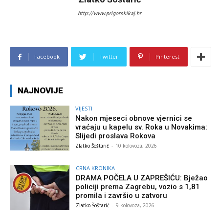
http://www.prigorskikaj.hr
Facebook
Twitter
Pinterest
NAJNOVIJE
VIJESTI
Nakon mjeseci obnove vjernici se
vraćaju u kapelu sv. Roka u Novakima:
Slijedi proslava Rokova
Zlatko Šoštarić
-
10 kolovoza, 2026
CRNA KRONIKA
DRAMA POČELA U ZAPREŠIĆU: Bježao
policiji prema Zagrebu, vozio s 1,81
promila i završio u zatvoru
Zlatko Šoštarić
-
9 kolovoza, 2026