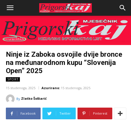
Ninje iz Zaboka osvojile dvije bronce
na međunarodnom kupu “Slovenija
Open” 2025
SPORT
15 studenoga, 2025
Azurirano:
15 studenoga, 2025
Zlatko Šoštarić
By
Facebook
Twitter
Pinterest