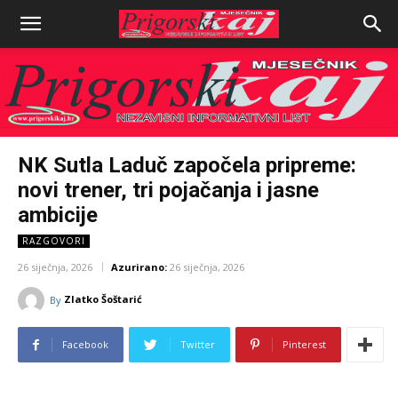
NK Sutla Laduč započela pripreme:
novi trener, tri pojačanja i jasne
ambicije
RAZGOVORI
26 siječnja, 2026
Azurirano:
26 siječnja, 2026
Zlatko Šoštarić
By
Facebook
Twitter
Pinterest