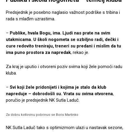
Predsjednik je posebno naglasio važnost podrške s tribina i
rada s mlađim uzrastima.
–
Publike, hvala Bogu, ima. Ljudi nas prate na svim
utakmicama. U školi nogometa se ozbiljno radi, dečki i
cure redovito treniraju, treneri su predani i mislim da tu
ima puno prostora za napredak
, rekao je.
Za kraj je uputio i otvoreni poziv svima koji žele pomoći radu
kluba.
–
Svi koji žele pridonijeti i kojima je stalo da klub
napreduje – dobrodošli su. Vrata su svima otvorena
,
poručio je predsjednik NK Sutla Laduč.
Za dobru kotlovinu pobrinuo se Boris Martinko
NK Sutla Laduč tako s optimizmom ulazi u nastavak sezone,