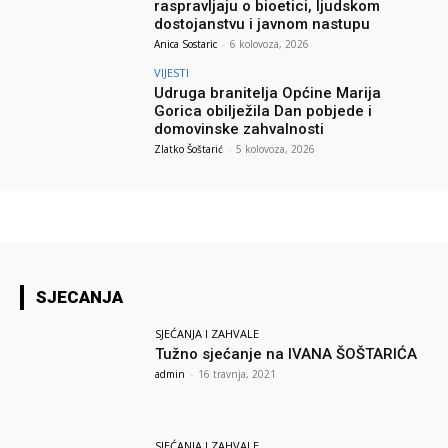
raspravljaju o bioetici, ljudskom
dostojanstvu i javnom nastupu
Anica Sostaric
-
6 kolovoza, 2026
VIJESTI
Udruga branitelja Općine Marija
Gorica obilježila Dan pobjede i
domovinske zahvalnosti
Zlatko Šoštarić
-
5 kolovoza, 2026
SJECANJA
SJEĆANJA I ZAHVALE
Tužno sjećanje na IVANA ŠOŠTARIĆA
admin
-
16 travnja, 2021
SJEĆANJA I ZAHVALE