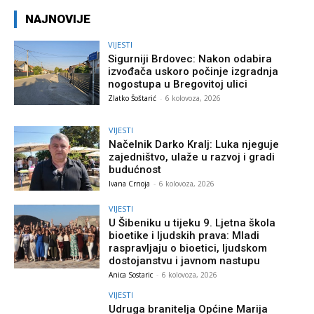
NAJNOVIJE
VIJESTI
Sigurniji Brdovec: Nakon odabira
izvođača uskoro počinje izgradnja
nogostupa u Bregovitoj ulici
Zlatko Šoštarić
-
6 kolovoza, 2026
VIJESTI
Načelnik Darko Kralj: Luka njeguje
zajedništvo, ulaže u razvoj i gradi
budućnost
Ivana Crnoja
-
6 kolovoza, 2026
VIJESTI
U Šibeniku u tijeku 9. Ljetna škola
bioetike i ljudskih prava: Mladi
raspravljaju o bioetici, ljudskom
dostojanstvu i javnom nastupu
Anica Sostaric
-
6 kolovoza, 2026
VIJESTI
Udruga branitelja Općine Marija