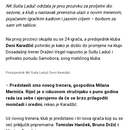
NK Sutla Laduč održala je prvu prozivku za proljetni dio
sezone, a klub u nastavak prvenstva ulazi s novim trenerom,
pojačanim igračkim kadrom i jasnim ciljem – borbom za
sam vrh tablice.
Na prvoj prozivci okupila su se 24 igrača, a predsjednik kluba
Deni Karadžić
potvrdio je kako je došlo do promjene na klupi.
Dosadašnji trener Dražen Vegel napustio je Sutlu Laduč i
prihvatio ponudu Samobora, svog matičnog kluba.
Predsjednik NK Sutla Laduč Deni Karadžić
–
Predstavili smo novog trenera, gospodina Milana
Marinića. Riječ je o iskusnom stručnjaku s puno godina
rada iza sebe i vjerujemo da će se brzo prilagoditi
momčadi i sredini
, rekao je Karadžić.
Uz novog trenera, klub je predstavio i tri nova igrača koji su se
već priključili pripremama:
Tomislav Hanžek, Bruno Držić i