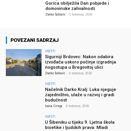
Gorica obilježila Dan pobjede i
domovinske zahvalnosti
Zlatko Šoštarić
-
5 kolovoza, 2026
POVEZANI SADRZAJ
VIJESTI
Sigurniji Brdovec: Nakon odabira
izvođača uskoro počinje izgradnja
nogostupa u Bregovitoj ulici
Zlatko Šoštarić
-
6 kolovoza, 2026
VIJESTI
Načelnik Darko Kralj: Luka njeguje
zajedništvo, ulaže u razvoj i gradi
budućnost
Ivana Crnoja
-
6 kolovoza, 2026
VIJESTI
U Šibeniku u tijeku 9. Ljetna škola
bioetike i ljudskih prava: Mladi