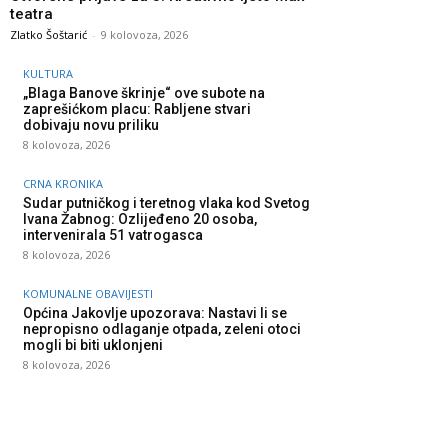
teatra
Zlatko Šoštarić
-
9 kolovoza, 2026
KULTURA
„Blaga Banove škrinje“ ove subote na
zaprešićkom placu: Rabljene stvari
dobivaju novu priliku
8 kolovoza, 2026
CRNA KRONIKA
Sudar putničkog i teretnog vlaka kod Svetog
Ivana Žabnog: Ozlijeđeno 20 osoba,
intervenirala 51 vatrogasca
8 kolovoza, 2026
KOMUNALNE OBAVIJESTI
Općina Jakovlje upozorava: Nastavi li se
nepropisno odlaganje otpada, zeleni otoci
mogli bi biti uklonjeni
8 kolovoza, 2026