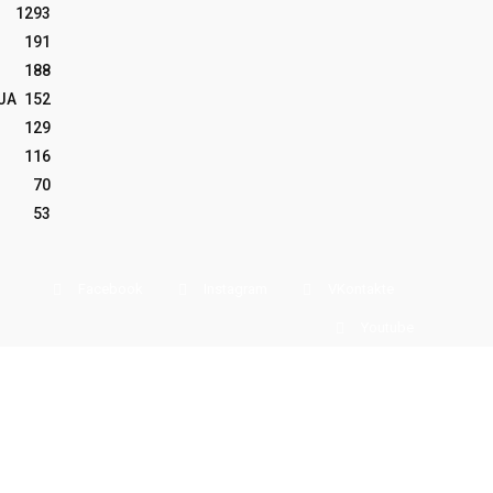
1293
191
188
JA
152
129
116
70
53
Facebook
Instagram
VKontakte
Youtube