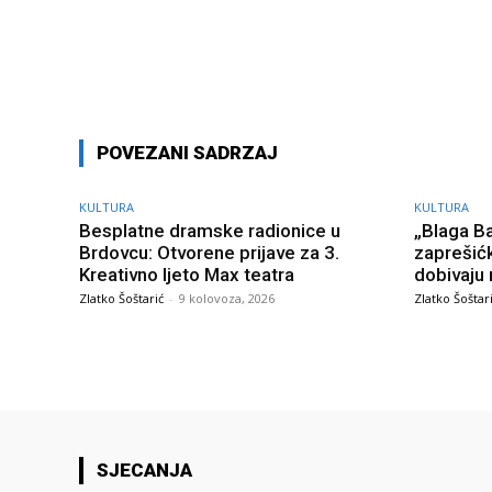
Facebook
Share
POVEZANI SADRZAJ
KULTURA
KULTURA
Besplatne dramske radionice u
„Blaga B
Brdovcu: Otvorene prijave za 3.
zaprešićk
Kreativno ljeto Max teatra
dobivaju 
Zlatko Šoštarić
-
9 kolovoza, 2026
Zlatko Šoštar
SJECANJA