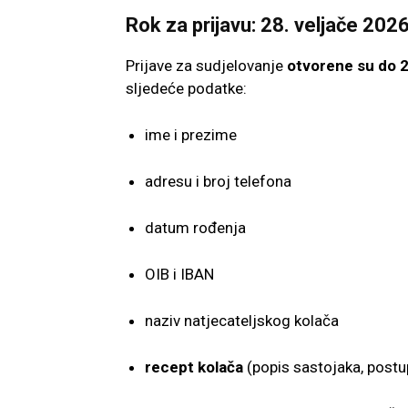
Rok za prijavu: 28. veljače 2026
Prijave za sudjelovanje
otvorene su do 2
sljedeće podatke:
ime i prezime
adresu i broj telefona
datum rođenja
OIB i IBAN
naziv natjecateljskog kolača
recept kolača
(popis sastojaka, postu