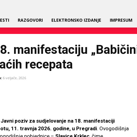
ESTI
RAZGOVORI
ELEKTRONSKO IZDANJE
IMPRESUM
8. manifestaciju „Babičini
maćih recepata
:
6 veljače, 2026
Facebook
Share
e
Javni poziv za sudjelovanje na 18. manifestaciji
otu, 11. travnja 2026. godine, u Pregradi
. Ovogodišnja
logodišnje pobjednice –
Slavice Krklec
, čime