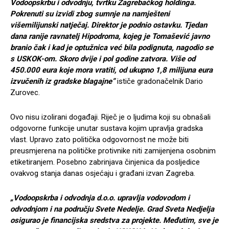
Vodoopskrbu i odvodnju, tvrtku Zagrebačkog holdinga.
Pokrenuti su izvidi zbog sumnje na namješteni
višemilijunski natječaj. Direktor je podnio ostavku. Tjedan
dana ranije ravnatelj Hipodroma, kojeg je Tomašević javno
branio čak i kad je optužnica već bila podignuta, nagodio se
s USKOK-om. Skoro dvije i pol godine zatvora. Više od
450.000 eura koje mora vratiti, od ukupno 1,8 milijuna eura
izvučenih iz gradske blagajne”
ističe gradonačelnik Dario
Zurovec.
Ovo nisu izolirani događaji. Riječ je o ljudima koji su obnašali
odgovorne funkcije unutar sustava kojim upravlja gradska
vlast. Upravo zato politička odgovornost ne može biti
preusmjerena na političke protivnike niti zamijenjena osobnim
etiketiranjem. Posebno zabrinjava činjenica da posljedice
ovakvog stanja danas osjećaju i građani izvan Zagreba.
„Vodoopskrba i odvodnja d.o.o. upravlja vodovodom i
odvodnjom i na području Svete Nedelje. Grad Sveta Nedjelja
osigurao je financijska sredstva za projekte. Međutim, sve je