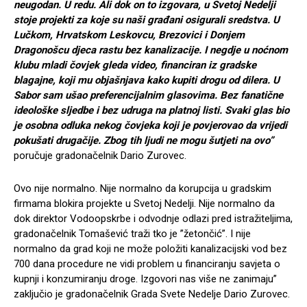
neugodan. U redu. Ali dok on to izgovara, u Svetoj Nedelji
stoje projekti za koje su naši građani osigurali sredstva. U
Lučkom, Hrvatskom Leskovcu, Brezovici i Donjem
Dragonošcu djeca rastu bez kanalizacije. I negdje u noćnom
klubu mladi čovjek gleda video, financiran iz gradske
blagajne, koji mu objašnjava kako kupiti drogu od dilera. U
Sabor sam ušao preferencijalnim glasovima. Bez fanatične
ideološke sljedbe i bez udruga na platnoj listi. Svaki glas bio
je osobna odluka nekog čovjeka koji je povjerovao da vrijedi
pokušati drugačije. Zbog tih ljudi ne mogu šutjeti na ovo”
poručuje gradonačelnik Dario Zurovec.
Ovo nije normalno. Nije normalno da korupcija u gradskim
firmama blokira projekte u Svetoj Nedelji. Nije normalno da
dok direktor Vodoopskrbe i odvodnje odlazi pred istražiteljima,
gradonačelnik Tomašević traži tko je ”žetončić”. I nije
normalno da grad koji ne može položiti kanalizacijski vod bez
700 dana procedure ne vidi problem u financiranju savjeta o
kupnji i konzumiranju droge. Izgovori nas više ne zanimaju”
zaključio je gradonačelnik Grada Svete Nedelje Dario Zurovec.