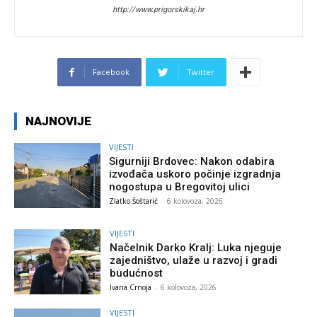
http://www.prigorskikaj.hr
Facebook
Twitter
NAJNOVIJE
VIJESTI
Sigurniji Brdovec: Nakon odabira
izvođača uskoro počinje izgradnja
nogostupa u Bregovitoj ulici
Zlatko Šoštarić
-
6 kolovoza, 2026
VIJESTI
Načelnik Darko Kralj: Luka njeguje
zajedništvo, ulaže u razvoj i gradi
budućnost
Ivana Crnoja
-
6 kolovoza, 2026
VIJESTI