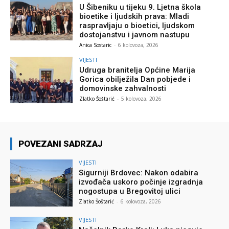
U Šibeniku u tijeku 9. Ljetna škola
bioetike i ljudskih prava: Mladi
raspravljaju o bioetici, ljudskom
dostojanstvu i javnom nastupu
Anica Sostaric
-
6 kolovoza, 2026
VIJESTI
Udruga branitelja Općine Marija
Gorica obilježila Dan pobjede i
domovinske zahvalnosti
Zlatko Šoštarić
-
5 kolovoza, 2026
POVEZANI SADRZAJ
VIJESTI
Sigurniji Brdovec: Nakon odabira
izvođača uskoro počinje izgradnja
nogostupa u Bregovitoj ulici
Zlatko Šoštarić
-
6 kolovoza, 2026
VIJESTI