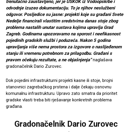
trenutačno zaustavljeno, jer je USKOK iz Vodoopskrbe i
odvodnje izuzeo dokumentaciju. To je njihov neslužbeni
odgovor. Posljedice su jasne: projekti koje su građani Svete
Nedelje financirali vlastitim sredstvima danas stoje zbog
problema nastalih unutar sustava kojima upravlja Grad
Zagreb. Godinama upozoravamo na sporost i neefikasnost
pojedinih gradskih službi i poduzeća. Nakon 5 godina
upravljanja više nema prostora za izgovore o naslijeđenom
stanju ili vremenu potrebnom za prilagodbu. Građani s
pravom očekuju rezultate, a ne objašnjenja”
naglašava
gradonačelnik Dario Zurovec.
Dok pojedini infrastrukturni projekti kasne ili stoje, brojni
stanovnici zagrebačkog prstena i dalje čekaju osnovnu
komunalnu infrastrukturu. Upravo zato smatra da prioritet
gradske vlasti treba biti rješavanje konkretnih problema
građana.
Gradonačelnik Dario Zurovec