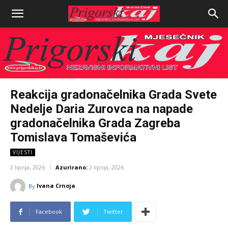
Reakcija gradonačelnika Grada Svete
Nedelje Daria Zurovca na napade
gradonačelnika Grada Zagreba
Tomislava Tomaševića
VIJESTI
2 lipnja, 2026
Azurirano:
2 lipnja, 2026
Ivana Crnoja
By
Facebook
Twitter