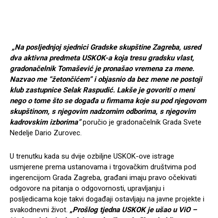
„Na posljednjoj sjednici Gradske skupštine Zagreba, usred
dva aktivna predmeta USKOK-a koja tresu gradsku vlast,
gradonačelnik Tomašević je pronašao vremena za mene.
Nazvao me “žetončićem” i objasnio da bez mene ne postoji
klub zastupnice Selak Raspudić. Lakše je govoriti o meni
nego o tome što se događa u firmama koje su pod njegovom
skupštinom, s njegovim nadzornim odborima, s njegovim
kadrovskim izborima”
poručio je gradonačelnik Grada Svete
Nedelje Dario Zurovec.
U trenutku kada su dvije ozbiljne USKOK-ove istrage
usmjerene prema ustanovama i trgovačkim društvima pod
ingerencijom Grada Zagreba, građani imaju pravo očekivati
odgovore na pitanja o odgovornosti, upravljanju i
posljedicama koje takvi događaji ostavljaju na javne projekte i
svakodnevni život.
„Prošlog tjedna USKOK je ušao u ViO –