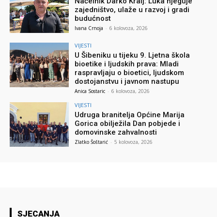
Načelnik Darko Kralj: Luka njeguje
zajedništvo, ulaže u razvoj i gradi
budućnost
Ivana Crnoja
-
6 kolovoza, 2026
VIJESTI
U Šibeniku u tijeku 9. Ljetna škola
bioetike i ljudskih prava: Mladi
raspravljaju o bioetici, ljudskom
dostojanstvu i javnom nastupu
Anica Sostaric
-
6 kolovoza, 2026
VIJESTI
Udruga branitelja Općine Marija
Gorica obilježila Dan pobjede i
domovinske zahvalnosti
Zlatko Šoštarić
-
5 kolovoza, 2026
SJECANJA