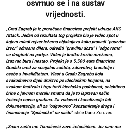
osvrnuo se i na sustav
vrijednosti.
„Grad Zagreb je iz proračuna financirao projekt udruge AKC
Attack. Jedan od rezultata tog projekta bio je video spot u
kojem mladi rejver ležerno objašnjava kako pronaći “pouzdan
izvor” odnosno dilera, odrediti “pravilnu dozu” i ”odgovorno”
se drogirati na partyu. Video je kratko kružio mrežama,
izazvao buru i nestao. Projekt je s 5.500 eura financirao
Gradski ured za socijalnu zaštitu, zdravstvo, branitelje i
osobe s invaliditetom. Vlast u Gradu Zagrebu koja
svakodnevno dijeli društvo po ideološkim linijama, na
svakom festivalu i trgu traži ideološku podobnost, selektivno
brine o javnom moralu smatra da je to ispravan način
trošenja novca građana. Za vodovod i kanalizaciju fali
dokumentacija, ali za “odgovorno” konzumiranje droga i
financiranje “Spolnoćke” se našlo”
ističe Dario Zurovec.
„Znam zašto me Tomašević zove žetončićem. Jer sam mu