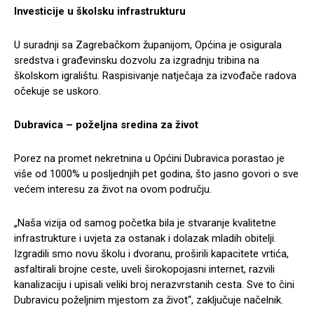
Investicije u školsku infrastrukturu
U suradnji sa Zagrebačkom županijom, Općina je osigurala
sredstva i građevinsku dozvolu za izgradnju tribina na
školskom igralištu. Raspisivanje natječaja za izvođače radova
očekuje se uskoro.
Dubravica – poželjna sredina za život
Porez na promet nekretnina u Općini Dubravica porastao je
više od 1000% u posljednjih pet godina, što jasno govori o sve
većem interesu za život na ovom području.
„Naša vizija od samog početka bila je stvaranje kvalitetne
infrastrukture i uvjeta za ostanak i dolazak mladih obitelji.
Izgradili smo novu školu i dvoranu, proširili kapacitete vrtića,
asfaltirali brojne ceste, uveli širokopojasni internet, razvili
kanalizaciju i upisali veliki broj nerazvrstanih cesta. Sve to čini
Dubravicu poželjnim mjestom za život“, zaključuje načelnik.