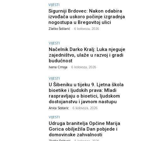
VIJESTI
Sigurniji Brdovec: Nakon odabira
izvođača uskoro počinje izgradnja
nogostupa u Bregovitoj ulici
Zlatko Šoštarić
-
6 kolovoza, 2026
VIJESTI
Načelnik Darko Kralj: Luka njeguje
zajedništvo, ulaže u razvoj i gradi
budućnost
Ivana Crnoja
-
6 kolovoza, 2026
VIJESTI
U Šibeniku u tijeku 9. Ljetna škola
bioetike i ljudskih prava: Mladi
raspravljaju o bioetici, ljudskom
dostojanstvu i javnom nastupu
Anica Sostaric
-
6 kolovoza, 2026
VIJESTI
Udruga branitelja Općine Marija
Gorica obilježila Dan pobjede i
domovinske zahvalnosti
Zlatko Šoštarić
-
5 kolovoza, 2026