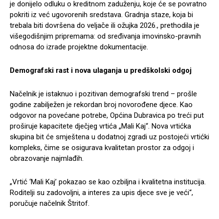
je donijelo odluku o kreditnom zaduženju, koje će se povratno
pokriti iz već ugovorenih sredstava. Gradnja staze, koja bi
trebala biti dovršena do veljače ili ožujka 2026., prethodila je
višegodišnjim pripremama: od sređivanja imovinsko-pravnih
odnosa do izrade projektne dokumentacije.
Demografski rast i nova ulaganja u predškolski odgoj
Načelnik je istaknuo i pozitivan demografski trend – prošle
godine zabilježen je rekordan broj novorođene djece. Kao
odgovor na povećane potrebe, Općina Dubravica po treći put
proširuje kapacitete dječjeg vrtića „Mali Kaj“. Nova vrtićka
skupina bit će smještena u dodatnoj zgradi uz postojeći vrtićki
kompleks, čime se osigurava kvalitetan prostor za odgoj i
obrazovanje najmlađih.
„Vrtić ‘Mali Kaj’ pokazao se kao ozbiljna i kvalitetna institucija.
Roditelji su zadovoljni, a interes za upis djece sve je veći“,
poručuje načelnik Štritof.