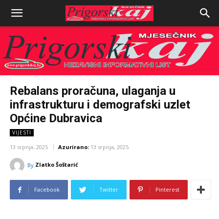
Rebalans proračuna, ulaganja u
infrastrukturu i demografski uzlet
Općine Dubravica
VIJESTI
13 srpnja, 2025
Azurirano:
13 srpnja, 2025
Zlatko Šoštarić
By
Facebook
Twitter
Pinterest