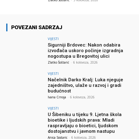
POVEZANI SADRZAJ
VIJESTI
Sigurniji Brdovec: Nakon odabira
izvođača uskoro počinje izgradnja
nogostupa u Bregovitoj ulici
Zlatko Šoštarić
-
6 kolovoza, 2026
VIJESTI
Načelnik Darko Kralj: Luka njeguje
zajedništvo, ulaže u razvoj i gradi
budućnost
Ivana Crnoja
-
6 kolovoza, 2026
VIJESTI
U Šibeniku u tijeku 9. Ljetna škola
bioetike i ljudskih prava: Mladi
raspravljaju o bioetici, ljudskom
dostojanstvu i javnom nastupu
Anica Sostaric
-
6 kolovoza, 2026