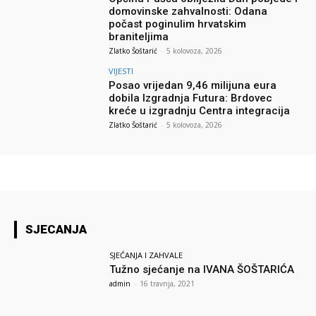
domovinske zahvalnosti: Odana
počast poginulim hrvatskim
braniteljima
Zlatko Šoštarić
-
5 kolovoza, 2026
VIJESTI
Posao vrijedan 9,46 milijuna eura
dobila Izgradnja Futura: Brdovec
kreće u izgradnju Centra integracija
Zlatko Šoštarić
-
5 kolovoza, 2026
SJECANJA
SJEĆANJA I ZAHVALE
Tužno sjećanje na IVANA ŠOŠTARIĆA
admin
-
16 travnja, 2021