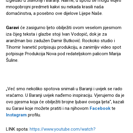
izgledao u Slavoniji i Baranji. Naime, u spotu se mogu vidjeti
mnogobrojni predmeti kakvi su nekada krasili naša
domaćinstva, a posebno ove dijelove Lijepe Naše.
Garavi
će zasigurno ljeto obilježiti ovom veselom pjesmom
iza čijeg teksta i glazbe stoji Ivan Vodopić, dok je za
aranžman bio zadužen Damir Butković. Rockoko studio i
Tihomir Ivanetić potpisuju produkciju, a zanimljiv video spot
potpisuje Produkcija Nova pod redateljskom palicom Marija
Šuline.
„Već smo nekoliko spotova snimali u Baranji i uvijek se rado
vraćamo. U Baranji uvijek nađemo inspiraciju. Vjerujemo da je
ovo pjesma koja će obilježiti brojne ljubavi ovoga ljeta“, kazali
su Garavi koje možete pratiti i na njihovom
Facebook
te
Instagram
profilu.
LINK spota:
https://www.youtube.com/watch?