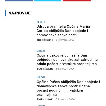
NAJNOVIJE
VIJESTI
Udruga branitelja Općine Marija
Gorica obilježila Dan pobjede i
domovinske zahvalnosti
Zlatko Šoštarić
-
5 kolovoza, 2026
VIJESTI
Općina Jakovlje obilježila Dan
pobjede i domovinske zahvalnosti te
odala počast hrvatskim braniteljima
Zlatko Šoštarić
-
5 kolovoza, 2026
VIJESTI
Općina Pušća obilježila Dan pobjede i
domovinske zahvalnosti: Odana
počast poginulim hrvatskim
braniteljima
Zlatko Šoštarić
-
5 kolovoza, 2026