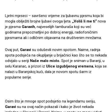
Ljetni mjeseci – savršeno vrijeme za ljubavnu pjesmu koja bi
mogla obilježiti brojne ljubavi ovoga ljeta.
„Voliš li me ti“
nova
je pjesma
Garavih
, najveselijih tamburaša koji su već
godinama prepoznatljivi po dobroj energiji, radiofoničnim
pjesmama ali i odličnim objavama na društvenim mrežama.
Ovaj put,
Garavi
su oduševili novim spotom. Naime, radnja
spota podsjeća na okupljanje u brijačnici kao što se to nekada
odvijalo u seriji
Naše malo misto.
Spot je sniman u Baranji, u
selu Karanac, a prizori iz
Ulice izgubljenog vremena
, koja se
nalazi u Baranjskoj kući, dala je novom spotu šarm iz
popularne serije.
Osim što je mnoge spot podsjetio na legendarnu seriju,
Garavi
su na ovaj način pokazali i kako je život nekada