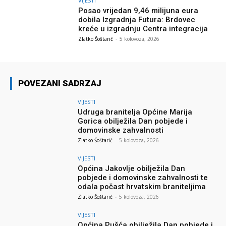
VIJESTI
Posao vrijedan 9,46 milijuna eura
dobila Izgradnja Futura: Brdovec
kreće u izgradnju Centra integracija
Zlatko Šoštarić
-
5 kolovoza, 2026
POVEZANI SADRZAJ
VIJESTI
Udruga branitelja Općine Marija
Gorica obilježila Dan pobjede i
domovinske zahvalnosti
Zlatko Šoštarić
-
5 kolovoza, 2026
VIJESTI
Općina Jakovlje obilježila Dan
pobjede i domovinske zahvalnosti te
odala počast hrvatskim braniteljima
Zlatko Šoštarić
-
5 kolovoza, 2026
VIJESTI
Općina Pušća obilježila Dan pobjede i