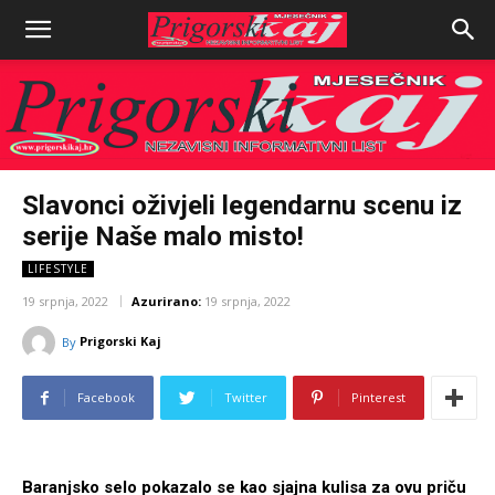
Slavonci oživjeli legendarnu scenu iz
serije Naše malo misto!
LIFESTYLE
19 srpnja, 2022
Azurirano:
19 srpnja, 2022
Prigorski Kaj
By
Facebook
Twitter
Pinterest
Baranjsko selo pokazalo se kao sjajna kulisa za ovu priču