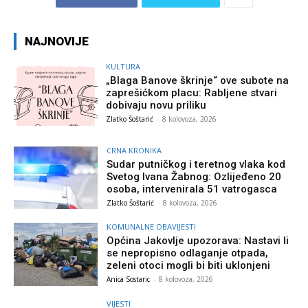
NAJNOVIJE
KULTURA
„Blaga Banove škrinje“ ove subote na
zaprešićkom placu: Rabljene stvari
dobivaju novu priliku
Zlatko Šoštarić
-
8 kolovoza, 2026
CRNA KRONIKA
Sudar putničkog i teretnog vlaka kod
Svetog Ivana Žabnog: Ozlijeđeno 20
osoba, intervenirala 51 vatrogasca
Zlatko Šoštarić
-
8 kolovoza, 2026
KOMUNALNE OBAVIJESTI
Općina Jakovlje upozorava: Nastavi li
se nepropisno odlaganje otpada,
zeleni otoci mogli bi biti uklonjeni
Anica Sostaric
-
8 kolovoza, 2026
VIJESTI