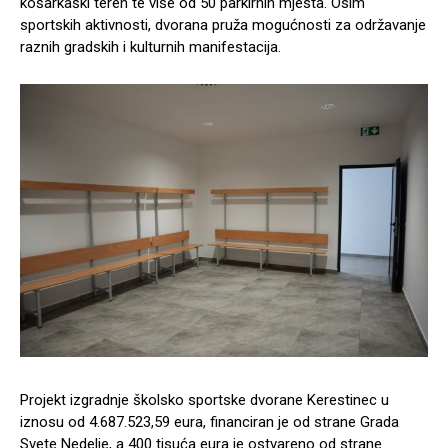
košarkaški teren te više od 50 parkirnih mjesta. Osim
sportskih aktivnosti, dvorana pruža mogućnosti za održavanje
raznih gradskih i kulturnih manifestacija.
Projekt izgradnje školsko sportske dvorane Kerestinec u
iznosu od 4.687.523,59 eura, financiran je od strane Grada
Svete Nedelje, a 400 tisuća eura je ostvareno od strane