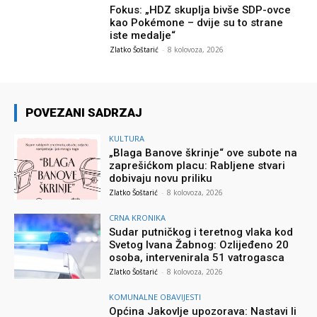
Fokus: „HDZ skuplja bivše SDP-ovce
kao Pokémone – dvije su to strane
iste medalje“
Zlatko Šoštarić
-
8 kolovoza, 2026
POVEZANI SADRZAJ
KULTURA
„Blaga Banove škrinje“ ove subote na
zaprešićkom placu: Rabljene stvari
dobivaju novu priliku
Zlatko Šoštarić
-
8 kolovoza, 2026
CRNA KRONIKA
Sudar putničkog i teretnog vlaka kod
Svetog Ivana Žabnog: Ozlijeđeno 20
osoba, intervenirala 51 vatrogasca
Zlatko Šoštarić
-
8 kolovoza, 2026
KOMUNALNE OBAVIJESTI
Općina Jakovlje upozorava: Nastavi li