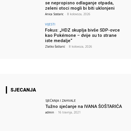
se nepropisno odlaganje otpada,
zeleni otoci mogli bi biti uklonjeni
Anica Sostaric
-
8 kolovoza, 2026
VIJESTI
Fokus: „HDZ skuplja bivše SDP-ovce
kao Pokémone – dvije su to strane
iste medalje“
Zlatko Šoštarić
-
8 kolovoza, 2026
SJECANJA
SJEĆANJA I ZAHVALE
Tužno sjećanje na IVANA ŠOŠTARIĆA
admin
-
16 travnja, 2021