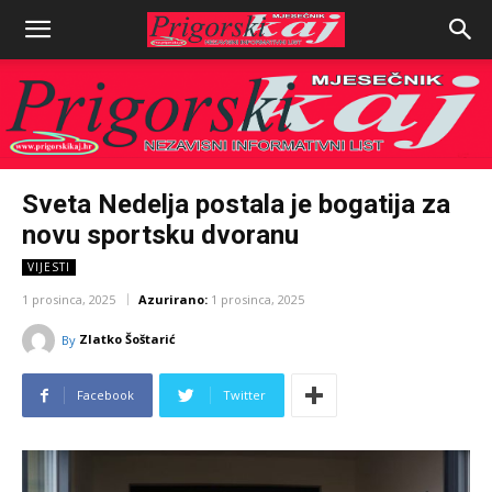
Sveta Nedelja postala je bogatija za
novu sportsku dvoranu
VIJESTI
1 prosinca, 2025
Azurirano:
1 prosinca, 2025
Zlatko Šoštarić
By
Facebook
Twitter