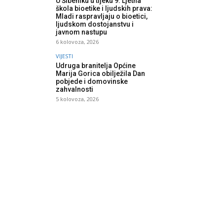
U Šibeniku u tijeku 9. Ljetna
škola bioetike i ljudskih prava:
Mladi raspravljaju o bioetici,
ljudskom dostojanstvu i
javnom nastupu
6 kolovoza, 2026
VIJESTI
Udruga branitelja Općine
Marija Gorica obilježila Dan
pobjede i domovinske
zahvalnosti
5 kolovoza, 2026