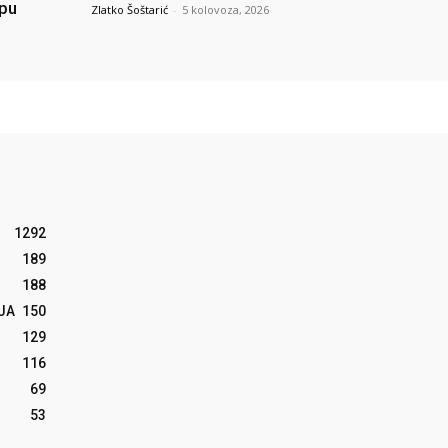
upu
Zlatko Šoštarić
-
5 kolovoza, 2026
1292
189
188
JA
150
129
116
69
53