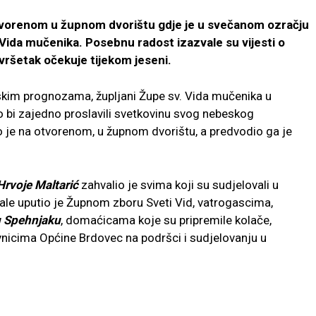
a otvorenom u župnom dvorištu gdje je u svečanom ozračju
 Vida mučenika. Posebnu radost izazvale su vijesti o
vršetak očekuje tijekom jeseni.
im prognozama, župljani Župe sv. Vida mučenika u
o bi zajedno proslavili svetkovinu svog nebeskog
o je na otvorenom, u župnom dvorištu, a predvodio ga je
Hrvoje Maltarić
zahvalio je svima koji su sudjelovali u
vale uputio je Župnom zboru Sveti Vid, vatrogascima,
u Spehnjaku
, domaćicama koje su pripremile kolače,
vnicima Općine Brdovec na podršci i sudjelovanju u