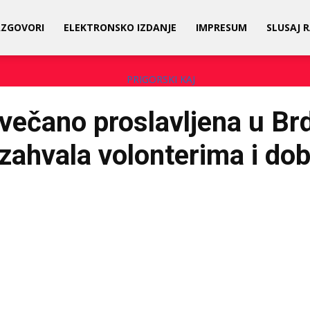
AZGOVORI
ELEKTRONSKO IZDANJE
IMPRESUM
SLUSAJ 
svečano proslavljena u Br
 zahvala volonterima i dobr
Facebook
Share