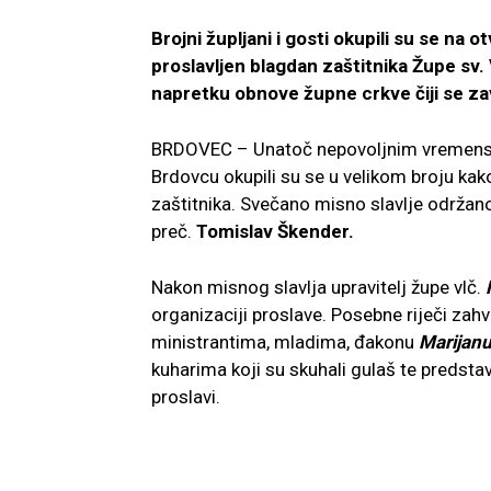
Brojni župljani i gosti okupili su se n
proslavljen blagdan zaštitnika Župe sv.
napretku obnove župne crkve čiji se za
BRDOVEC – Unatoč nepovoljnim vremensk
Brdovcu okupili su se u velikom broju kak
zaštitnika. Svečano misno slavlje održan
preč.
Tomislav Škender.
Nakon misnog slavlja upravitelj župe vlč.
organizaciji proslave. Posebne riječi zah
ministrantima, mladima, đakonu
Marijan
kuharima koji su skuhali gulaš te predsta
proslavi.