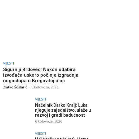
VIJESTI
Sigurniji Brdovec: Nakon odabira
izvođača uskoro počinje izgradnja
nogostupa u Bregovitoj ulici
Zlatko Šoštarić
-
6 kolovoza, 2026
VIJESTI
Načelnik Darko Kralj: Luka
njeguje zajedništvo, ulaže u
razvoj i gradi budućnost
6 kolovoza, 2026
VIJESTI