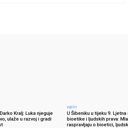
Twitter
Pinterest
WhatsApp
VIJESTI
Darko Kralj: Luka njeguje
U Šibeniku u tijeku 9. Ljetna
vo, ulaže u razvoj i gradi
bioetike i ljudskih prava: Mla
st
raspravljaju o bioetici, ljud