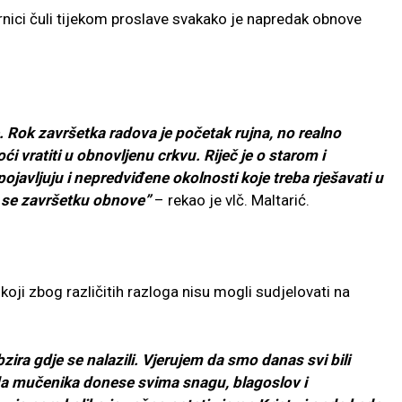
rnici čuli tijekom proslave svakako je napredak obnove
Rok završetka radova je početak rujna, no realno
 vratiti u obnovljenu crkvu. Riječ je o starom i
ojavljuju i nepredviđene okolnosti koje treba rješavati u
o se završetku obnove”
– rekao je vlč. Maltarić.
koji zbog različitih razloga nisu mogli sudjelovati na
zira gdje se nalazili. Vjerujem da smo danas svi bili
ida mučenika donese svima snagu, blagoslov i