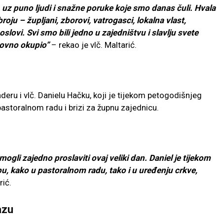
 uz puno ljudi i snažne poruke koje smo danas čuli. Hvala
oju – župljani, zborovi, vatrogasci, lokalna vlast,
slovi. Svi smo bili jedno u zajedništvu i slavlju svete
onovno okupio”
– rekao je vlč. Maltarić.
eru i vlč. Danielu Hačku, koji je tijekom petogodišnjeg
astoralnom radu i brizi za župnu zajednicu.
gli zajedno proslaviti ovaj veliki dan. Daniel je tijekom
, kako u pastoralnom radu, tako i u uređenju crkve,
rić.
azu