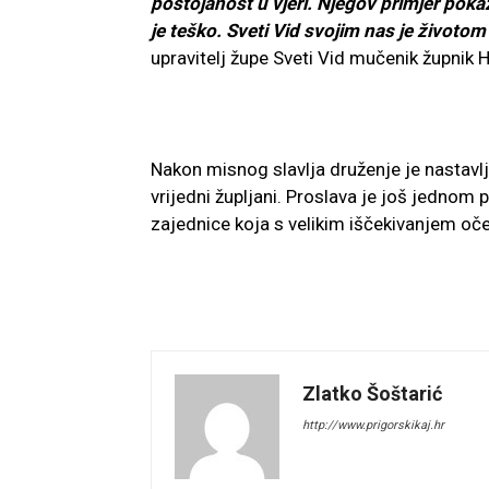
postojanost u vjeri. Njegov primjer poka
je teško. Sveti Vid svojim nas je životom
upravitelj župe Sveti Vid mučenik župnik H
Nakon misnog slavlja druženje je nastavlj
vrijedni župljani. Proslava je još jedno
zajednice koja s velikim iščekivanjem oče
Zlatko Šoštarić
http://www.prigorskikaj.hr