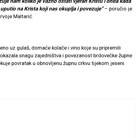
zuje nam koliko je važno ostati vjeran Kristu i onda kada
 uputio na Krista koji nas okuplja i povezuje”
– poručio je
rvoje Maltarić.
eno uz gulaš, domaće kolače i vino koje su pripremili
m pokazala snagu zajedništva i povezanost brdovečke župne
kuje povratak u obnovljenu župnu crkvu tijekom jeseni.