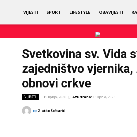
Prigorski
VIJESTI
SPORT
LIFESTYLE
OBAVIJESTI
R
Kaj
Svetkovina sv. Vida 
zajedništvo vjernika,
obnovi crkve
15 lipnja, 2026
Azurirano:
15 lipnja, 2026
VIJESTI
Zlatko Šoštarić
By