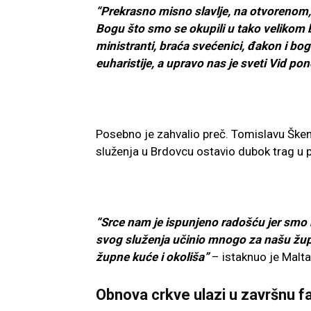
“Prekrasno misno slavlje, na otvorenom,
Bogu što smo se okupili u tako velikom br
ministranti, braća svećenici, đakon i bogo
euharistije, a upravo nas je sveti Vid p
Posebno je zahvalio preč. Tomislavu Škend
služenja u Brdovcu ostavio dubok trag u p
“Srce nam je ispunjeno radošću jer smo mo
svog služenja učinio mnogo za našu župu
župne kuće i okoliša”
– istaknuo je Malta
Obnova crkve ulazi u završnu f