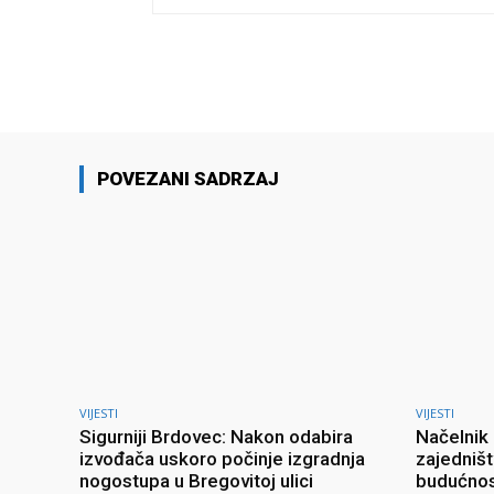
Facebook
Share
POVEZANI SADRZAJ
VIJESTI
VIJESTI
Sigurniji Brdovec: Nakon odabira
Načelnik 
izvođača uskoro počinje izgradnja
zajedništ
nogostupa u Bregovitoj ulici
budućno