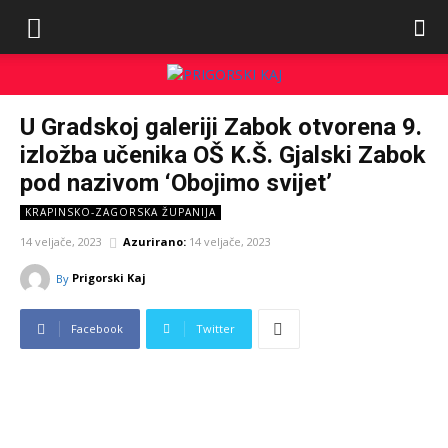
U Gradskoj galeriji Zabok otvorena 9.
izložba učenika OŠ K.Š. Gjalski Zabok
pod nazivom ‘Obojimo svijet’
KRAPINSKO-ZAGORSKA ŽUPANIJA
14 veljače, 2023
Azurirano:
14 veljače, 2023
Prigorski Kaj
By
Facebook
Twitter