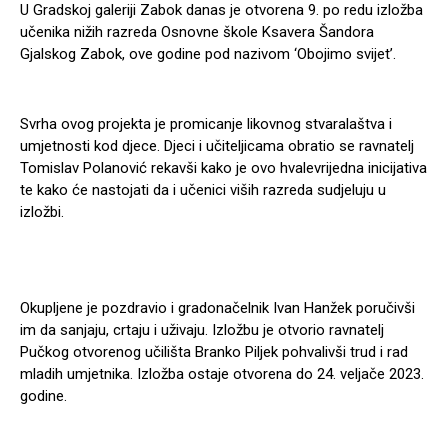
U Gradskoj galeriji Zabok danas je otvorena 9. po redu izložba
učenika nižih razreda Osnovne škole Ksavera Šandora
Gjalskog Zabok, ove godine pod nazivom ‘Obojimo svijet’.
Svrha ovog projekta je promicanje likovnog stvaralaštva i
umjetnosti kod djece. Djeci i učiteljicama obratio se ravnatelj
Tomislav Polanović rekavši kako je ovo hvalevrijedna inicijativa
te kako će nastojati da i učenici viših razreda sudjeluju u
izložbi.
Okupljene je pozdravio i gradonačelnik Ivan Hanžek poručivši
im da sanjaju, crtaju i uživaju. Izložbu je otvorio ravnatelj
Pučkog otvorenog učilišta Branko Piljek pohvalivši trud i rad
mladih umjetnika. Izložba ostaje otvorena do 24. veljače 2023.
godine.