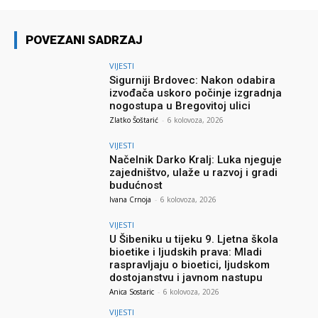
POVEZANI SADRZAJ
VIJESTI
Sigurniji Brdovec: Nakon odabira
izvođača uskoro počinje izgradnja
nogostupa u Bregovitoj ulici
Zlatko Šoštarić
-
6 kolovoza, 2026
VIJESTI
Načelnik Darko Kralj: Luka njeguje
zajedništvo, ulaže u razvoj i gradi
budućnost
Ivana Crnoja
-
6 kolovoza, 2026
VIJESTI
U Šibeniku u tijeku 9. Ljetna škola
bioetike i ljudskih prava: Mladi
raspravljaju o bioetici, ljudskom
dostojanstvu i javnom nastupu
Anica Sostaric
-
6 kolovoza, 2026
VIJESTI