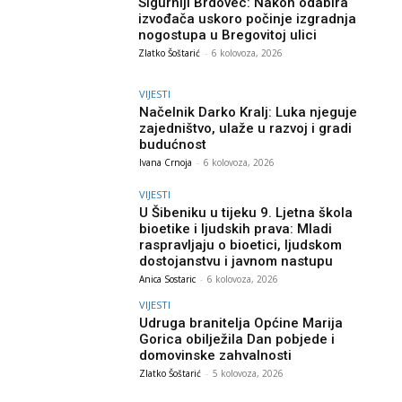
Sigurniji Brdovec: Nakon odabira
izvođača uskoro počinje izgradnja
nogostupa u Bregovitoj ulici
Zlatko Šoštarić
-
6 kolovoza, 2026
VIJESTI
Načelnik Darko Kralj: Luka njeguje
zajedništvo, ulaže u razvoj i gradi
budućnost
Ivana Crnoja
-
6 kolovoza, 2026
VIJESTI
U Šibeniku u tijeku 9. Ljetna škola
bioetike i ljudskih prava: Mladi
raspravljaju o bioetici, ljudskom
dostojanstvu i javnom nastupu
Anica Sostaric
-
6 kolovoza, 2026
VIJESTI
Udruga branitelja Općine Marija
Gorica obilježila Dan pobjede i
domovinske zahvalnosti
Zlatko Šoštarić
-
5 kolovoza, 2026