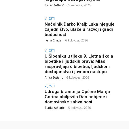
Zlatko Šoštarić
-
6 kolovoza, 2026
VIJESTI
Načelnik Darko Kralj: Luka njeguje
zajedništvo, ulaže u razvoj i gradi
budućnost
Ivana Crnoja
-
6 kolovoza, 2026
VIJESTI
U Šibeniku u tijeku 9. Ljetna škola
bioetike i ljudskih prava: Mladi
raspravljaju o bioetici, ljudskom
dostojanstvu i javnom nastupu
Anica Sostaric
-
6 kolovoza, 2026
VIJESTI
Udruga branitelja Općine Marija
Gorica obilježila Dan pobjede i
domovinske zahvalnosti
Zlatko Šoštarić
-
5 kolovoza, 2026