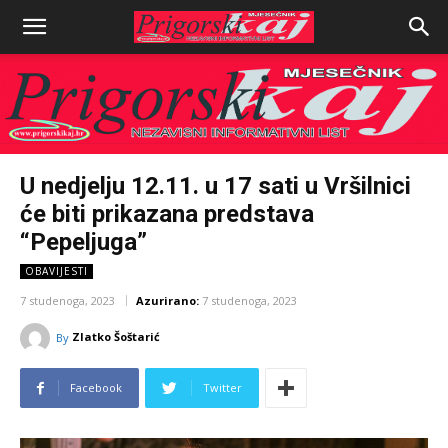
U nedjelju 12.11. u 17 sati u Vršilnici
će biti prikazana predstava
“Pepeljuga”
OBAVIJESTI
7 studenoga, 2023
Azurirano:
7 studenoga, 2023
Zlatko Šoštarić
By
Facebook
Twitter