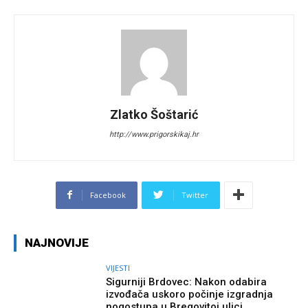
Zlatko Šoštarić
http://www.prigorskikaj.hr
Facebook
Twitter
NAJNOVIJE
VIJESTI
Sigurniji Brdovec: Nakon odabira
izvođača uskoro počinje izgradnja
nogostupa u Bregovitoj ulici