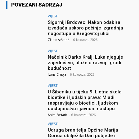
POVEZANI SADRZAJ
VIJESTI
Sigurniji Brdovec: Nakon odabira
izvođača uskoro počinje izgradnja
nogostupa u Bregovitoj ulici
Zlatko Šoštarić
-
6 kolovoza, 2026
VIJESTI
Načelnik Darko Kralj: Luka njeguje
zajedništvo, ulaže u razvoj i gradi
budućnost
Ivana Crnoja
-
6 kolovoza, 2026
VIJESTI
U Šibeniku u tijeku 9. Ljetna škola
bioetike i ljudskih prava: Mladi
raspravljaju o bioetici, ljudskom
dostojanstvu i javnom nastupu
Anica Sostaric
-
6 kolovoza, 2026
VIJESTI
Udruga branitelja Općine Marija
Gorica obilježila Dan pobjede i