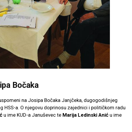
sipa Bočaka
n uspomeni na Josipa Bočaka Janjčeka, dugogodišnjeg
 HSS-a. O njegovu doprinosu zajednici i političkom radu
ć
u ime KUD-a Januševec te
Marija Ledinski Anić
u ime