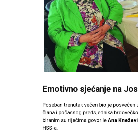
Emotivno sjećanje na Jo
Poseban trenutak večeri bio je posveće
člana i počasnog predsjednika brdovečkog
biranim su riječima govorile
Ana Kneževi
HSS-a.