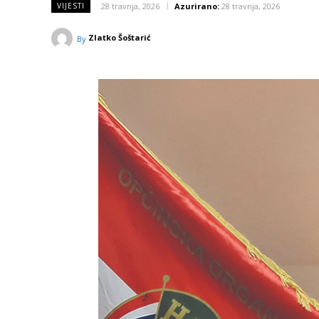
28 travnja, 2026
Azurirano:
28 travnja, 2026
VIJESTI
Zlatko Šoštarić
By