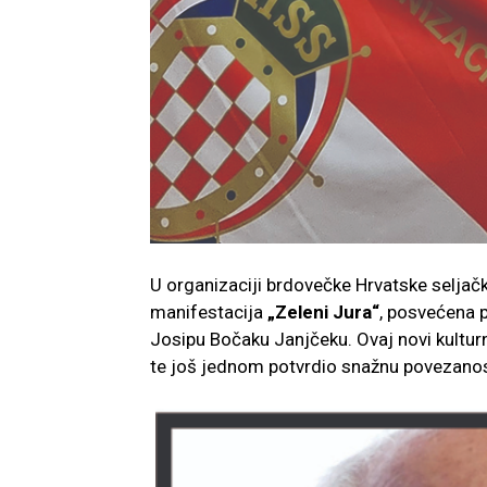
U organizaciji brdovečke Hrvatske seljač
manifestacija
„Zeleni Jura“
, posvećena
Josipu Bočaku Janjčeku. Ovaj novi kultur
te još jednom potvrdio snažnu povezanost