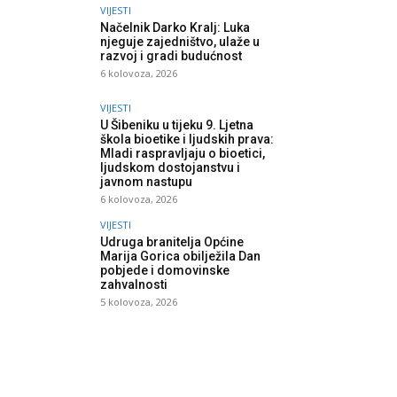
VIJESTI
Načelnik Darko Kralj: Luka
njeguje zajedništvo, ulaže u
razvoj i gradi budućnost
6 kolovoza, 2026
VIJESTI
U Šibeniku u tijeku 9. Ljetna
škola bioetike i ljudskih prava:
Mladi raspravljaju o bioetici,
ljudskom dostojanstvu i
javnom nastupu
6 kolovoza, 2026
VIJESTI
Udruga branitelja Općine
Marija Gorica obilježila Dan
pobjede i domovinske
zahvalnosti
5 kolovoza, 2026