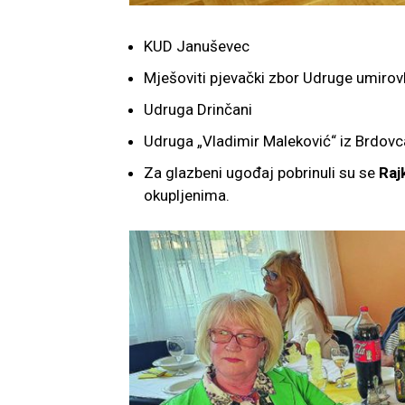
KUD Januševec
Mješoviti pjevački zbor Udruge umirovl
Udruga Drinčani
Udruga „Vladimir Maleković“ iz Brdovc
Za glazbeni ugođaj pobrinuli su se
Raj
okupljenima.