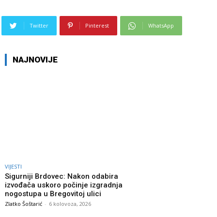
Twitter
Pinterest
WhatsApp
NAJNOVIJE
VIJESTI
Sigurniji Brdovec: Nakon odabira
izvođača uskoro počinje izgradnja
nogostupa u Bregovitoj ulici
Zlatko Šoštarić
-
6 kolovoza, 2026