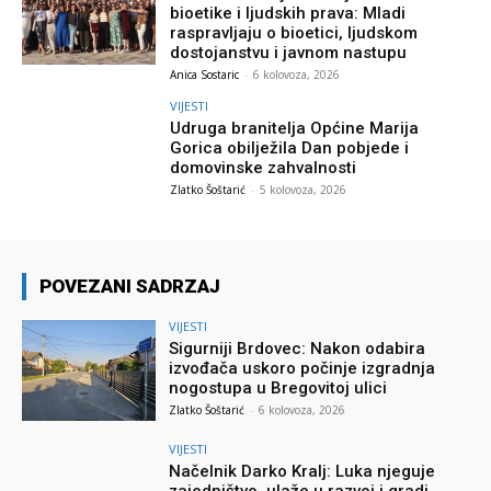
bioetike i ljudskih prava: Mladi
raspravljaju o bioetici, ljudskom
dostojanstvu i javnom nastupu
Anica Sostaric
-
6 kolovoza, 2026
VIJESTI
Udruga branitelja Općine Marija
Gorica obilježila Dan pobjede i
domovinske zahvalnosti
Zlatko Šoštarić
-
5 kolovoza, 2026
POVEZANI SADRZAJ
VIJESTI
Sigurniji Brdovec: Nakon odabira
izvođača uskoro počinje izgradnja
nogostupa u Bregovitoj ulici
Zlatko Šoštarić
-
6 kolovoza, 2026
VIJESTI
Načelnik Darko Kralj: Luka njeguje