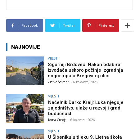
Facebook
Twitter
Pinterest
NAJNOVIJE
VIJESTI
Sigurniji Brdovec: Nakon odabira
izvođača uskoro počinje izgradnja
nogostupa u Bregovitoj ulici
Zlatko Šoštarić
-
6 kolovoza, 2026
VIJESTI
Načelnik Darko Kralj: Luka njeguje
zajedništvo, ulaže u razvoj i gradi
budućnost
Ivana Crnoja
-
6 kolovoza, 2026
VIJESTI
U Šibeniku u tijeku 9. Ljetna škola