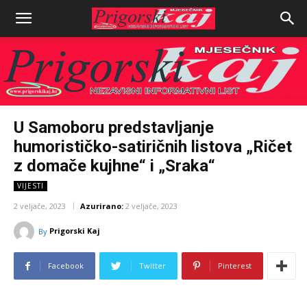
U Samoboru predstavljanje
humorističko-satiričnih listova „Ričet
z domače kujhne“ i „Sraka“
VIJESTI
2 veljače, 2023
Azurirano:
2 veljače, 2023
Prigorski Kaj
By
Facebook
Twitter
Pinterest