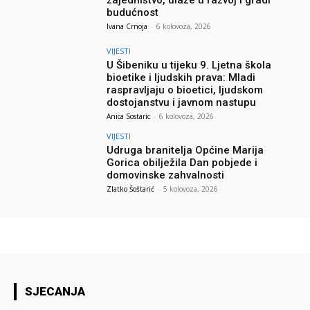
zajedništvo, ulaže u razvoj i gradi
budućnost
Ivana Crnoja
-
6 kolovoza, 2026
VIJESTI
U Šibeniku u tijeku 9. Ljetna škola
bioetike i ljudskih prava: Mladi
raspravljaju o bioetici, ljudskom
dostojanstvu i javnom nastupu
Anica Sostaric
-
6 kolovoza, 2026
VIJESTI
Udruga branitelja Općine Marija
Gorica obilježila Dan pobjede i
domovinske zahvalnosti
Zlatko Šoštarić
-
5 kolovoza, 2026
SJECANJA