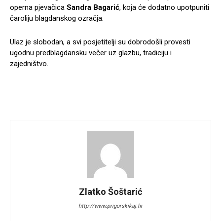
operna pjevačica
Sandra Bagarić
, koja će dodatno upotpuniti
čaroliju blagdanskog ozračja.
Ulaz je slobodan, a svi posjetitelji su dobrodošli provesti
ugodnu predblagdansku večer uz glazbu, tradiciju i
zajedništvo.
Zlatko Šoštarić
http://www.prigorskikaj.hr