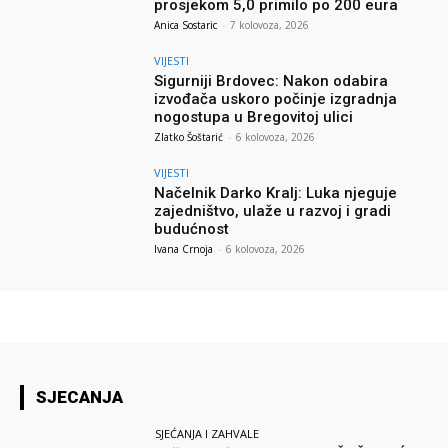
prosjekom 5,0 primilo po 200 eura
Anica Sostaric
-
7 kolovoza, 2026
VIJESTI
Sigurniji Brdovec: Nakon odabira
izvođača uskoro počinje izgradnja
nogostupa u Bregovitoj ulici
Zlatko Šoštarić
-
6 kolovoza, 2026
VIJESTI
Načelnik Darko Kralj: Luka njeguje
zajedništvo, ulaže u razvoj i gradi
budućnost
Ivana Crnoja
-
6 kolovoza, 2026
SJECANJA
SJEĆANJA I ZAHVALE