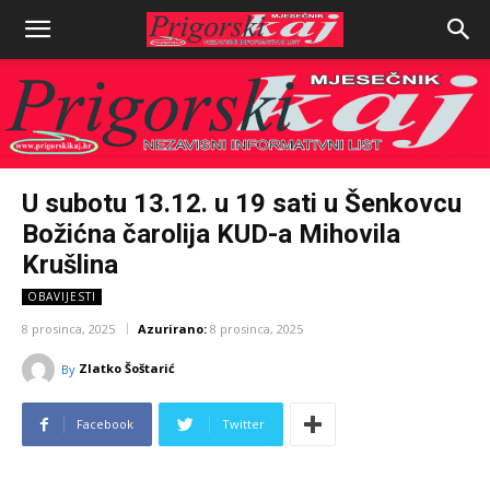
U subotu 13.12. u 19 sati u Šenkovcu
Božićna čarolija KUD-a Mihovila
Krušlina
OBAVIJESTI
8 prosinca, 2025
Azurirano:
8 prosinca, 2025
Zlatko Šoštarić
By
Facebook
Twitter