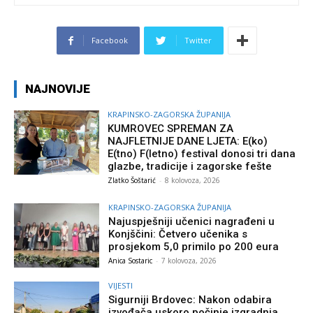
Facebook
Twitter
NAJNOVIJE
KRAPINSKO-ZAGORSKA ŽUPANIJA
KUMROVEC SPREMAN ZA
NAJFLETNIJE DANE LJETA: E(ko)
E(tno) F(letno) festival donosi tri dana
glazbe, tradicije i zagorske fešte
Zlatko Šoštarić
-
8 kolovoza, 2026
KRAPINSKO-ZAGORSKA ŽUPANIJA
Najuspješniji učenici nagrađeni u
Konjščini: Četvero učenika s
prosjekom 5,0 primilo po 200 eura
Anica Sostaric
-
7 kolovoza, 2026
VIJESTI
Sigurniji Brdovec: Nakon odabira
izvođača uskoro počinje izgradnja