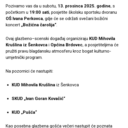
Pozivamo vas da u subotu,
13. prosinca 2025. godine
, s
početkom u
19:00 sati
, posjetite školsku sportsku dvoranu
OŠ Ivana Perkovca
, gdje će se održati svečani božićni
koncert
„Božićna čarolija“
.
Ovaj glazbeno–scenski događaj organiziraju
KUD Mihovila
Krušlina iz Šenkovca
i
Općina Brdovec
, a posjetiteljima će
pružiti pravu blagdansku atmosferu kroz bogat kulturno-
umjetnički program.
Na pozornici će nastupiti:
KUD Mihovila Krušlina
iz Šenkovca
SKUD „Ivan Goran Kovačić“
KUD „Pušća“
Kao posebna glazbena gošća večeri nastupit će poznata