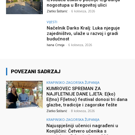
nogostupa u Bregovitoj ulici
Zlatko Šoštarić
-
6 kolovoza, 2026
VIJESTI
Načelnik Darko Kralj: Luka njeguje
zajedništvo, ulaže u razvoj i gradi
budućnost
Ivana Crnoja
-
6 kolovoza, 2026
POVEZANI SADRZAJ
KRAPINSKO-ZAGORSKA ŽUPANIJA
KUMROVEC SPREMAN ZA
NAJFLETNIJE DANE LJETA: E(ko)
E(tno) F(letno) festival donosi tri dana
glazbe, tradicije i zagorske fešte
Zlatko Šoštarić
-
8 kolovoza, 2026
KRAPINSKO-ZAGORSKA ŽUPANIJA
Najuspješniji učenici nagrađeni u
Konjščini: Četvero učenika s