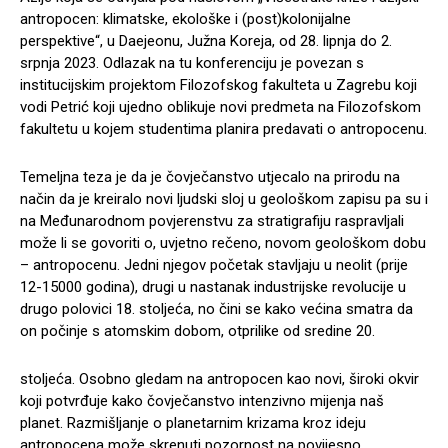
antropocen: klimatske, ekološke i (post)kolonijalne
perspektive“, u Daejeonu, Južna Koreja, od 28. lipnja do 2.
srpnja 2023. Odlazak na tu konferenciju je povezan s
institucijskim projektom Filozofskog fakulteta u Zagrebu koji
vodi Petrić koji ujedno oblikuje novi predmeta na Filozofskom
fakultetu u kojem studentima planira predavati o antropocenu.
Temeljna teza je da je čovječanstvo utjecalo na prirodu na
način da je kreiralo novi ljudski sloj u geološkom zapisu pa su i
na Međunarodnom povjerenstvu za stratigrafiju raspravljali
može li se govoriti o, uvjetno rečeno, novom geološkom dobu
– antropocenu. Jedni njegov početak stavljaju u neolit (prije
12-15000 godina), drugi u nastanak industrijske revolucije u
drugo polovici 18. stoljeća, no čini se kako većina smatra da
on počinje s atomskim dobom, otprilike od sredine 20.
stoljeća. Osobno gledam na antropocen kao novi, široki okvir
koji potvrđuje kako čovječanstvo intenzivno mijenja naš
planet. Razmišljanje o planetarnim krizama kroz ideju
antropocena može skrenuti pozornost na povijesno