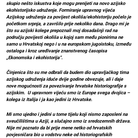
skupio nešto iskustva koje mogu prenijeti na novo azijsko
ekohistorijsko udruženje. Formiranje upravnog vijeća
Azijskog udruženja za povijest okoliša/ekohistoriju počelo je
početkom srpnja, a završilo prije nekoliko dana. Drago mi je
što su azijski kolege prepoznali moj dosadašnji rad na
području povijesti okoliša u kojoj sam među pionirima ne
samo u Hrvatskoj nego i u na europskom jugoistoku, između
ostaloga i kroz uređivanje znanstvenog časopisa
„Ekonomska i ekohistorija“.
Činjenica što su me odbrali da budem dio upravljačkog tima
azijskog udruženja iduće dvije godine obvezuje, ali i daje
nove mogućnosti za povezivanje hrvatske historiografije s
azijskim. U upravnom vijeću smo iz Europe svega dvojica –
kolega iz Italija i ja kao jedini iz Hrvatske.
Mi smo ujedno i jedini u tome tijelu koji nismo zaposleni na
sveučilištima u Aziji, a slučajno smo iz sredozemnih država.
Nije mi poznato da bi prije mene netko od hrvatskih
povjesničara bio u vodstvu neke od historiografskih