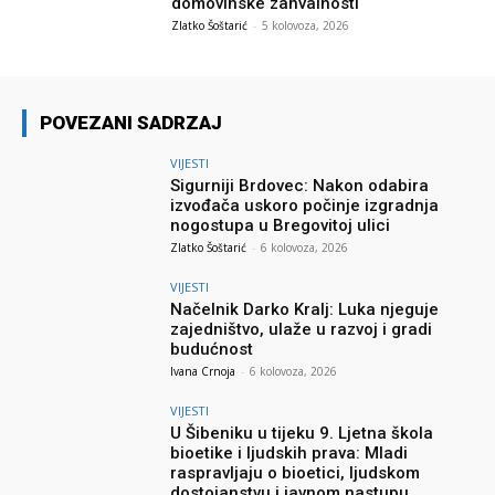
domovinske zahvalnosti
Zlatko Šoštarić
-
5 kolovoza, 2026
POVEZANI SADRZAJ
VIJESTI
Sigurniji Brdovec: Nakon odabira
izvođača uskoro počinje izgradnja
nogostupa u Bregovitoj ulici
Zlatko Šoštarić
-
6 kolovoza, 2026
VIJESTI
Načelnik Darko Kralj: Luka njeguje
zajedništvo, ulaže u razvoj i gradi
budućnost
Ivana Crnoja
-
6 kolovoza, 2026
VIJESTI
U Šibeniku u tijeku 9. Ljetna škola
bioetike i ljudskih prava: Mladi
raspravljaju o bioetici, ljudskom
dostojanstvu i javnom nastupu