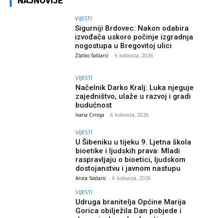
NAJNOVIJE
VIJESTI
Sigurniji Brdovec: Nakon odabira
izvođača uskoro počinje izgradnja
nogostupa u Bregovitoj ulici
Zlatko Šoštarić
-
6 kolovoza, 2026
VIJESTI
Načelnik Darko Kralj: Luka njeguje
zajedništvo, ulaže u razvoj i gradi
budućnost
Ivana Crnoja
-
6 kolovoza, 2026
VIJESTI
U Šibeniku u tijeku 9. Ljetna škola
bioetike i ljudskih prava: Mladi
raspravljaju o bioetici, ljudskom
dostojanstvu i javnom nastupu
Anica Sostaric
-
6 kolovoza, 2026
VIJESTI
Udruga branitelja Općine Marija
Gorica obilježila Dan pobjede i