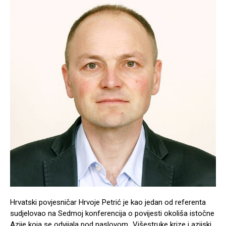
Hrvatski povjesničar Hrvoje Petrić je kao jedan od referenta
sudjelovao na Sedmoj konferencija o povijesti okoliša istočne
Azije koja se odvijala pod naslovom „Višestruke krize i azijski