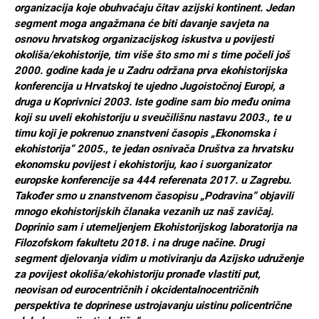
organizacija koje obuhvaćaju čitav azijski kontinent. Jedan
segment moga angažmana će biti davanje savjeta na
osnovu hrvatskog organizacijskog iskustva u povijesti
okoliša/ekohistorije, tim više što smo mi s time počeli još
2000. godine kada je u Zadru održana prva ekohistorijska
konferencija u Hrvatskoj te ujedno Jugoistočnoj Europi, a
druga u Koprivnici 2003. Iste godine sam bio među onima
koji su uveli ekohistoriju u sveučilišnu nastavu 2003., te u
timu koji je pokrenuo znanstveni časopis „Ekonomska i
ekohistorija“ 2005., te jedan osnivača Društva za hrvatsku
ekonomsku povijest i ekohistoriju, kao i suorganizator
europske konferencije sa 444 referenata 2017. u Zagrebu.
Također smo u znanstvenom časopisu „Podravina“ objavili
mnogo ekohistorijskih članaka vezanih uz naš zavičaj.
Doprinio sam i utemeljenjem Ekohistorijskog laboratorija na
Filozofskom fakultetu 2018. i na druge načine. Drugi
segment djelovanja vidim u motiviranju da Azijsko udruženje
za povijest okoliša/ekohistoriju pronađe vlastiti put,
neovisan od eurocentričnih i okcidentalnocentričnih
perspektiva te doprinese ustrojavanju uistinu policentrične