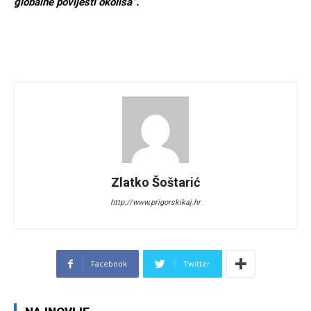
globalne povijesti okoliša”.
Zlatko Šoštarić
http://www.prigorskikaj.hr
Facebook
Twitter