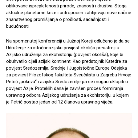
oblikovane isprepletenosti prirode, znanosti i društva. Stoga
aktualne planetarne krize i antropocen zahtijevaju nove načine
znanstvenog promišljanja o prošlosti, sadašnjosti i
budućnosti.
Na spomenutoj konferenciji u Južnoj Koreji odlučeno je da se
Udruženje za istočnoazijsku povijest okoliša preustroji u
Azijsko udruženja za ekohistoriju (povijest okoliša), koje bi
obuhvatilo cijeli azijski kontinent. Kao predstojnik Katedre za
povijest Sredozemlja, Srednje i Jugoistočne Europe Odsjeka
za povijest Filozofskog fakulteta Sveučilišta u Zagrebu Hrvoje
Petrić „pokriva“ i azijsko Sredozemlje pa se mogao uklopiti u
povijest Azije. Proteklih dana je završen proces formiranja
upravnog odbora Azijskog udruženja za ekohistoriju, u kojem
je Petrić postao jedan od 12 članova upravnog vijeća.