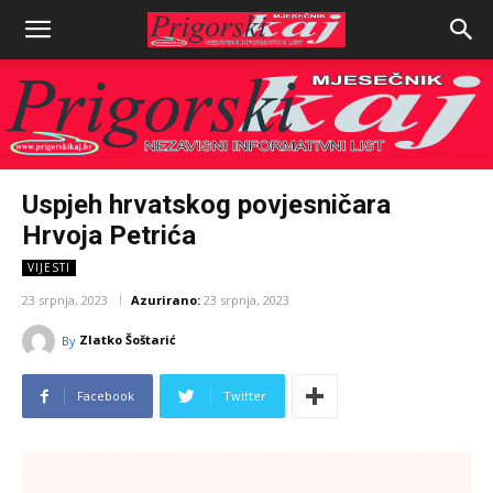
Uspjeh hrvatskog povjesničara
Hrvoja Petrića
VIJESTI
23 srpnja, 2023
Azurirano:
23 srpnja, 2023
Zlatko Šoštarić
By
Facebook
Twitter