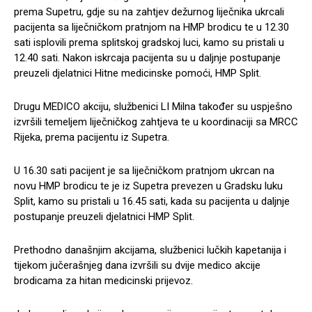
prema Supetru, gdje su na zahtjev dežurnog liječnika ukrcali
pacijenta sa liječničkom pratnjom na HMP brodicu te u 12.30
sati isplovili prema splitskoj gradskoj luci, kamo su pristali u
12.40 sati. Nakon iskrcaja pacijenta su u daljnje postupanje
preuzeli djelatnici Hitne medicinske pomoći, HMP Split.
Drugu MEDICO akciju, službenici LI Milna također su uspješno
izvršili temeljem liječničkog zahtjeva te u koordinaciji sa MRCC
Rijeka, prema pacijentu iz Supetra.
U 16.30 sati pacijent je sa liječničkom pratnjom ukrcan na
novu HMP brodicu te je iz Supetra prevezen u Gradsku luku
Split, kamo su pristali u 16.45 sati, kada su pacijenta u daljnje
postupanje preuzeli djelatnici HMP Split.
Prethodno današnjim akcijama, službenici lučkih kapetanija i
tijekom jučerašnjeg dana izvršili su dvije medico akcije
brodicama za hitan medicinski prijevoz.