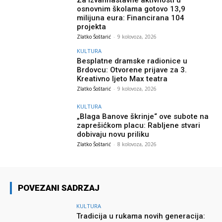
osnovnim školama gotovo 13,9
milijuna eura: Financirana 104
projekta
Zlatko Šoštarić
-
9 kolovoza, 2026
KULTURA
Besplatne dramske radionice u
Brdovcu: Otvorene prijave za 3.
Kreativno ljeto Max teatra
Zlatko Šoštarić
-
9 kolovoza, 2026
KULTURA
„Blaga Banove škrinje“ ove subote na
zaprešićkom placu: Rabljene stvari
dobivaju novu priliku
Zlatko Šoštarić
-
8 kolovoza, 2026
POVEZANI SADRZAJ
KULTURA
Tradicija u rukama novih generacija: