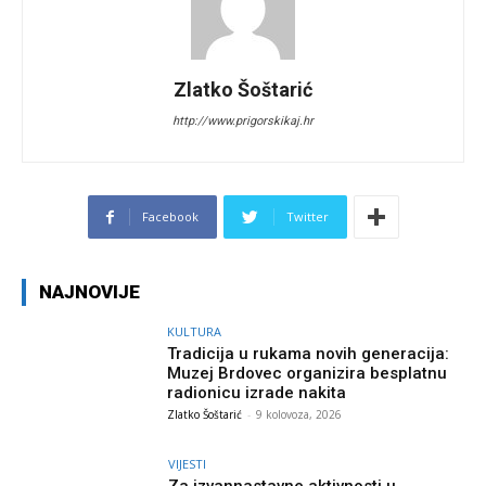
Zlatko Šoštarić
http://www.prigorskikaj.hr
Facebook
Twitter
NAJNOVIJE
KULTURA
Tradicija u rukama novih generacija:
Muzej Brdovec organizira besplatnu
radionicu izrade nakita
Zlatko Šoštarić
-
9 kolovoza, 2026
VIJESTI
Za izvannastavne aktivnosti u