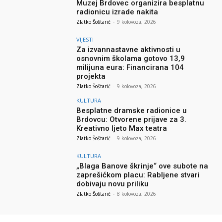
Muzej Brdovec organizira besplatnu
radionicu izrade nakita
Zlatko Šoštarić
-
9 kolovoza, 2026
VIJESTI
Za izvannastavne aktivnosti u
osnovnim školama gotovo 13,9
milijuna eura: Financirana 104
projekta
Zlatko Šoštarić
-
9 kolovoza, 2026
KULTURA
Besplatne dramske radionice u
Brdovcu: Otvorene prijave za 3.
Kreativno ljeto Max teatra
Zlatko Šoštarić
-
9 kolovoza, 2026
KULTURA
„Blaga Banove škrinje“ ove subote na
zaprešićkom placu: Rabljene stvari
dobivaju novu priliku
Zlatko Šoštarić
-
8 kolovoza, 2026