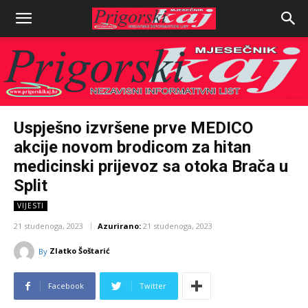
Uspješno izvršene prve MEDICO
akcije novom brodicom za hitan
medicinski prijevoz sa otoka Brača u
Split
VIJESTI
21 studenoga, 2023
Azurirano:
21 studenoga, 2023
Zlatko Šoštarić
By
Facebook
Twitter