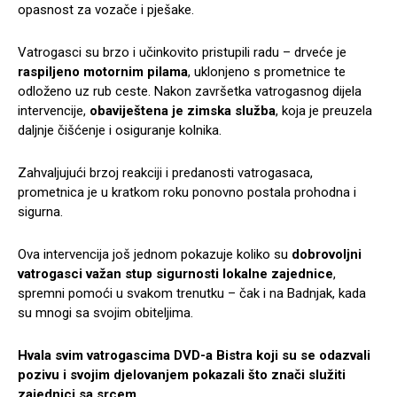
opasnost za vozače i pješake.
Vatrogasci su brzo i učinkovito pristupili radu – drveće je
raspiljeno motornim pilama
, uklonjeno s prometnice te
odloženo uz rub ceste. Nakon završetka vatrogasnog dijela
intervencije,
obaviještena je zimska služba
, koja je preuzela
daljnje čišćenje i osiguranje kolnika.
Zahvaljujući brzoj reakciji i predanosti vatrogasaca,
prometnica je u kratkom roku ponovno postala prohodna i
sigurna.
Ova intervencija još jednom pokazuje koliko su
dobrovoljni
vatrogasci važan stup sigurnosti lokalne zajednice
,
spremni pomoći u svakom trenutku – čak i na Badnjak, kada
su mnogi sa svojim obiteljima.
Hvala svim vatrogascima DVD-a Bistra koji su se odazvali
pozivu i svojim djelovanjem pokazali što znači služiti
zajednici sa srcem.