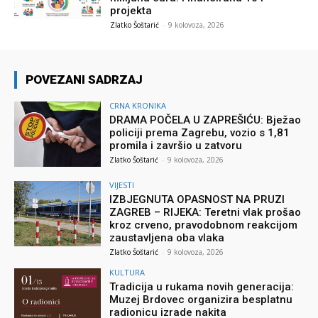
projekta
Zlatko Šoštarić
-
9 kolovoza, 2026
POVEZANI SADRZAJ
CRNA KRONIKA
DRAMA POČELA U ZAPREŠIĆU: Bježao
policiji prema Zagrebu, vozio s 1,81
promila i završio u zatvoru
Zlatko Šoštarić
-
9 kolovoza, 2026
VIJESTI
IZBJEGNUTA OPASNOST NA PRUZI
ZAGREB – RIJEKA: Teretni vlak prošao
kroz crveno, pravodobnom reakcijom
zaustavljena oba vlaka
Zlatko Šoštarić
-
9 kolovoza, 2026
KULTURA
Tradicija u rukama novih generacija:
Muzej Brdovec organizira besplatnu
radionicu izrade nakita