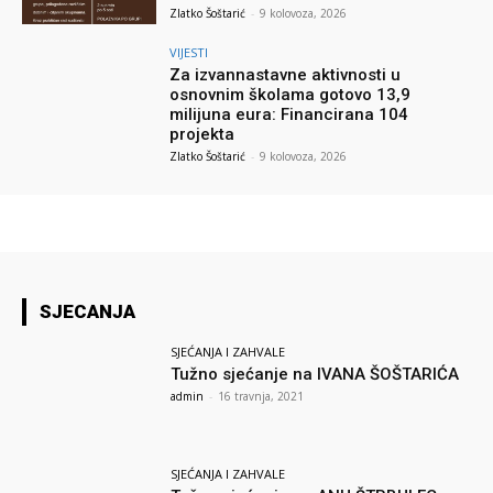
Zlatko Šoštarić
-
9 kolovoza, 2026
VIJESTI
Za izvannastavne aktivnosti u
osnovnim školama gotovo 13,9
milijuna eura: Financirana 104
projekta
Zlatko Šoštarić
-
9 kolovoza, 2026
SJECANJA
SJEĆANJA I ZAHVALE
Tužno sjećanje na IVANA ŠOŠTARIĆA
admin
-
16 travnja, 2021
SJEĆANJA I ZAHVALE