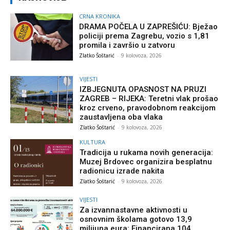
CRNA KRONIKA
DRAMA POČELA U ZAPREŠIĆU: Bježao
policiji prema Zagrebu, vozio s 1,81
promila i završio u zatvoru
Zlatko Šoštarić
-
9 kolovoza, 2026
VIJESTI
IZBJEGNUTA OPASNOST NA PRUZI
ZAGREB – RIJEKA: Teretni vlak prošao
kroz crveno, pravodobnom reakcijom
zaustavljena oba vlaka
Zlatko Šoštarić
-
9 kolovoza, 2026
KULTURA
Tradicija u rukama novih generacija:
Muzej Brdovec organizira besplatnu
radionicu izrade nakita
Zlatko Šoštarić
-
9 kolovoza, 2026
VIJESTI
Za izvannastavne aktivnosti u
osnovnim školama gotovo 13,9
milijuna eura: Financirana 104