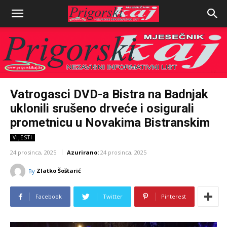
Vatrogasci DVD-a Bistra na Badnjak
uklonili srušeno drveće i osigurali
prometnicu u Novakima Bistranskim
VIJESTI
24 prosinca, 2025
Azurirano:
24 prosinca, 2025
Zlatko Šoštarić
By
Facebook
Twitter
Pinterest