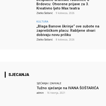
Brdovcu: Otvorene prijave za 3.
Kreativno ljeto Max teatra
Zlatko Šoštarić
-
9 kolovoza, 2026
KULTURA
„Blaga Banove škrinje“ ove subote na
zaprešićkom placu: Rabljene stvari
dobivaju novu priliku
Zlatko Šoštarić
-
8 kolovoza, 2026
SJECANJA
SJEĆANJA I ZAHVALE
Tužno sjećanje na IVANA ŠOŠTARIĆA
admin
-
16 travnja, 2021