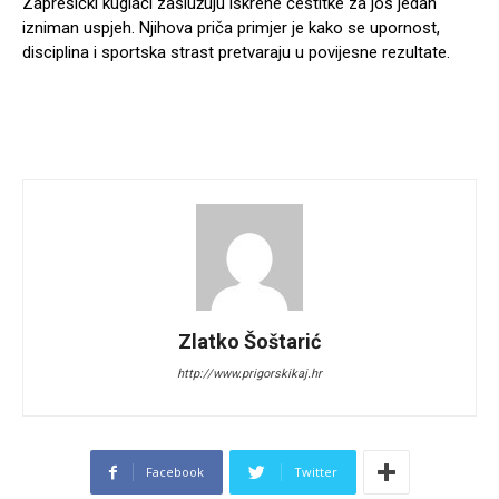
Zaprešićki kuglači zaslužuju iskrene čestitke za još jedan
izniman uspjeh. Njihova priča primjer je kako se upornost,
disciplina i sportska strast pretvaraju u povijesne rezultate.
Zlatko Šoštarić
http://www.prigorskikaj.hr
Facebook
Twitter