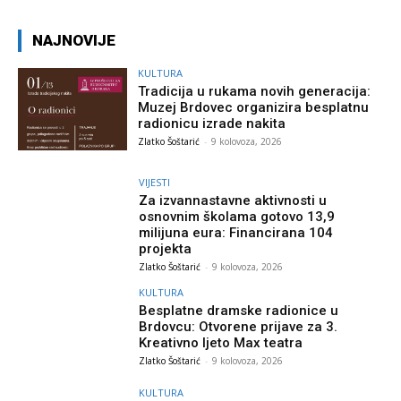
NAJNOVIJE
KULTURA
Tradicija u rukama novih generacija:
Muzej Brdovec organizira besplatnu
radionicu izrade nakita
Zlatko Šoštarić
-
9 kolovoza, 2026
VIJESTI
Za izvannastavne aktivnosti u
osnovnim školama gotovo 13,9
milijuna eura: Financirana 104
projekta
Zlatko Šoštarić
-
9 kolovoza, 2026
KULTURA
Besplatne dramske radionice u
Brdovcu: Otvorene prijave za 3.
Kreativno ljeto Max teatra
Zlatko Šoštarić
-
9 kolovoza, 2026
KULTURA