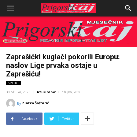
Zaprešićki kuglači pokorili Europu:
naslov Lige prvaka ostaje u
Zaprešiću!
SPORT
30 ožujka, 2026
Azurirano:
30 ožujka, 2026
Zlatko Šoštarić
By
Facebook
Twitter