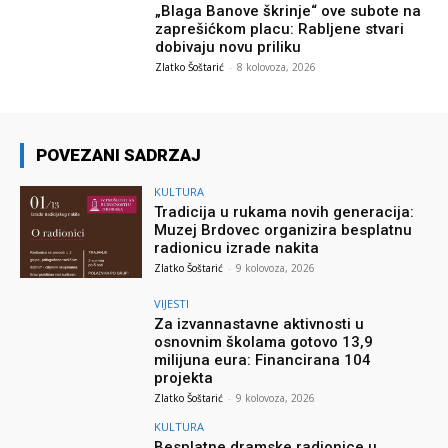
„Blaga Banove škrinje“ ove subote na
zaprešićkom placu: Rabljene stvari
dobivaju novu priliku
Zlatko Šoštarić
-
8 kolovoza, 2026
POVEZANI SADRZAJ
KULTURA
Tradicija u rukama novih generacija:
Muzej Brdovec organizira besplatnu
radionicu izrade nakita
Zlatko Šoštarić
-
9 kolovoza, 2026
VIJESTI
Za izvannastavne aktivnosti u
osnovnim školama gotovo 13,9
milijuna eura: Financirana 104
projekta
Zlatko Šoštarić
-
9 kolovoza, 2026
KULTURA
Besplatne dramske radionice u