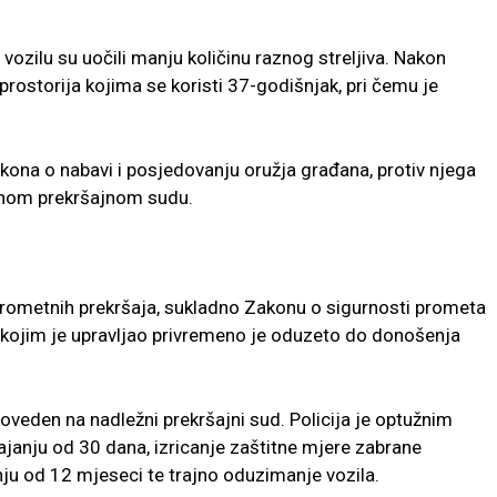
 vozilu su uočili manju količinu raznog streljiva. Nakon
prostorija kojima se koristi 37-godišnjak, pri čemu je
kona o nabavi i posjedovanju oružja građana, protiv njega
ežnom prekršajnom sudu.
 prometnih prekršaja, sukladno Zakonu o sigurnosti prometa
 kojim je upravljao privremeno je oduzeto do donošenja
doveden na nadležni prekršajni sud. Policija je optužnim
ajanju od 30 dana, izricanje zaštitne mjere zabrane
anju od 12 mjeseci te trajno oduzimanje vozila.