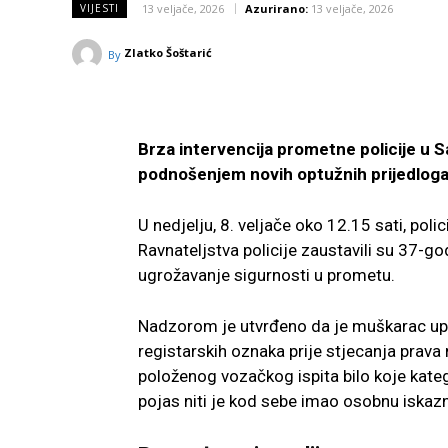
13 veljače, 2026
Azurirano:
13 veljače, 2026
VIJESTI
Zlatko Šoštarić
By
Brza intervencija prometne policije u Saj
podnošenjem novih optužnih prijedlog
U nedjelju, 8. veljače oko 12.15 sati, poli
Ravnateljstva policije zaustavili su 37-go
ugrožavanje sigurnosti u prometu.
Nadzorom je utvrđeno da je muškarac up
registarskih oznaka prije stjecanja prav
položenog vozačkog ispita bilo koje katego
pojas niti je kod sebe imao osobnu iskazn