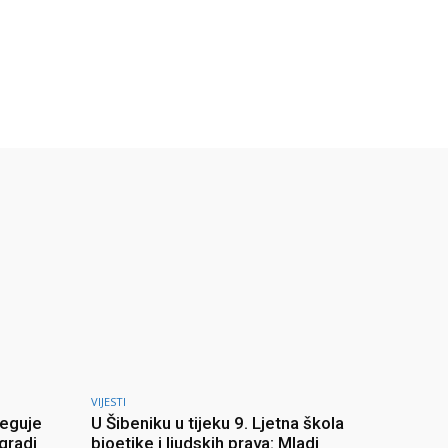
VIJESTI
jeguje
U Šibeniku u tijeku 9. Ljetna škola
 gradi
bioetike i ljudskih prava: Mladi