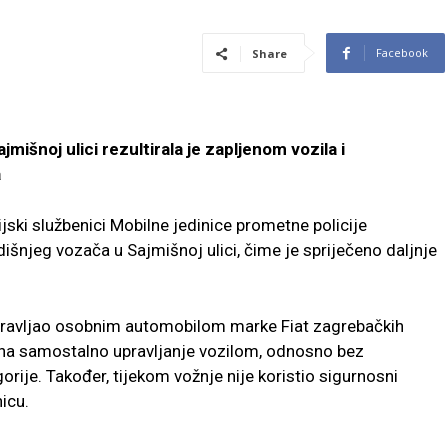
Facebook
Share
mišnoj ulici rezultirala je zapljenom vozila i
a
cijski službenici Mobilne jedinice prometne policije
dišnjeg vozača u Sajmišnoj ulici, čime je spriječeno daljnje
ravljao osobnim automobilom marke Fiat zagrebačkih
a na samostalno upravljanje vozilom, odnosno bez
rije. Također, tijekom vožnje nije koristio sigurnosni
icu.