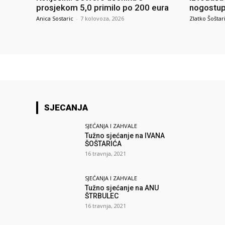
prosjekom 5,0 primilo po 200 eura
nogostupa
Anica Sostaric
-
7 kolovoza, 2026
Zlatko Šoštar
SJECANJA
SJEĆANJA I ZAHVALE
Tužno sjećanje na IVANA
ŠOŠTARIĆA
16 travnja, 2021
SJEĆANJA I ZAHVALE
Tužno sjećanje na ANU
ŠTRBULEC
16 travnja, 2021