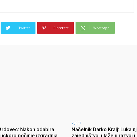
Twitter
Pinterest
WhatsApp
VIJESTI
 Brdovec: Nakon odabira
Načelnik Darko Kralj: Luka n
uskoro počinje izgradnja
zajedništvo, ulaže u razvoj i