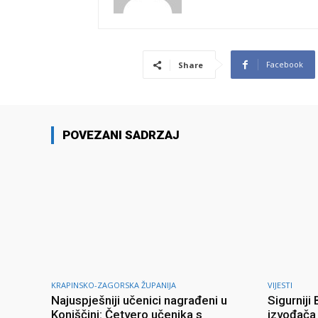
Facebook
Share
POVEZANI SADRZAJ
KRAPINSKO-ZAGORSKA ŽUPANIJA
VIJESTI
Najuspješniji učenici nagrađeni u
Sigurniji
Konjščini: Četvero učenika s
izvođača 