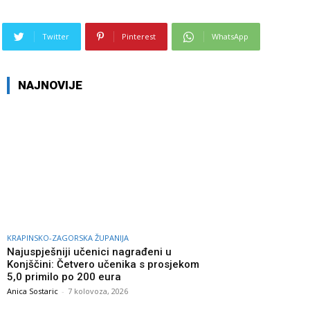
Twitter
Pinterest
WhatsApp
NAJNOVIJE
KRAPINSKO-ZAGORSKA ŽUPANIJA
Najuspješniji učenici nagrađeni u
Konjščini: Četvero učenika s prosjekom
5,0 primilo po 200 eura
Anica Sostaric
-
7 kolovoza, 2026