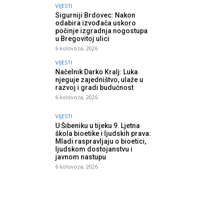
VIJESTI
Sigurniji Brdovec: Nakon
odabira izvođača uskoro
počinje izgradnja nogostupa
u Bregovitoj ulici
6 kolovoza, 2026
VIJESTI
Načelnik Darko Kralj: Luka
njeguje zajedništvo, ulaže u
razvoj i gradi budućnost
6 kolovoza, 2026
VIJESTI
U Šibeniku u tijeku 9. Ljetna
škola bioetike i ljudskih prava:
Mladi raspravljaju o bioetici,
ljudskom dostojanstvu i
javnom nastupu
6 kolovoza, 2026