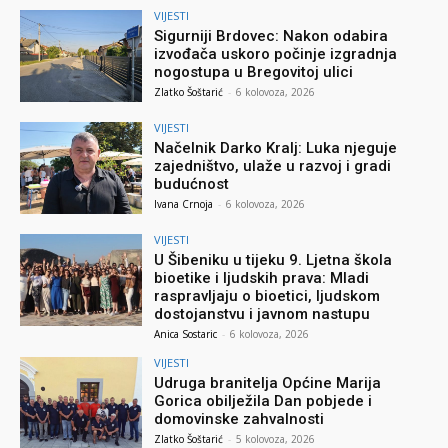
VIJESTI
Sigurniji Brdovec: Nakon odabira
izvođača uskoro počinje izgradnja
nogostupa u Bregovitoj ulici
Zlatko Šoštarić
-
6 kolovoza, 2026
VIJESTI
Načelnik Darko Kralj: Luka njeguje
zajedništvo, ulaže u razvoj i gradi
budućnost
Ivana Crnoja
-
6 kolovoza, 2026
VIJESTI
U Šibeniku u tijeku 9. Ljetna škola
bioetike i ljudskih prava: Mladi
raspravljaju o bioetici, ljudskom
dostojanstvu i javnom nastupu
Anica Sostaric
-
6 kolovoza, 2026
VIJESTI
Udruga branitelja Općine Marija
Gorica obilježila Dan pobjede i
domovinske zahvalnosti
Zlatko Šoštarić
-
5 kolovoza, 2026