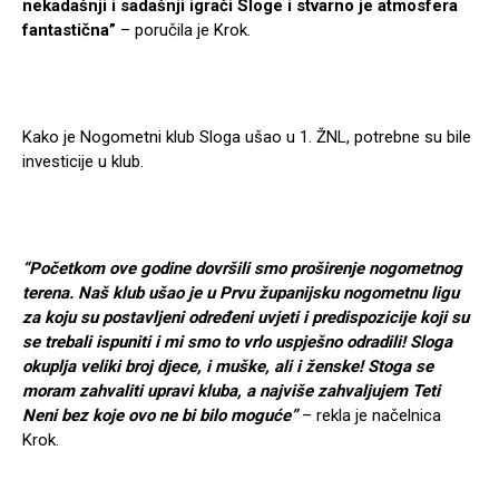
nekadašnji i sadašnji igrači Sloge i stvarno je atmosfera
fantastična”
– poručila je Krok.
Kako je Nogometni klub Sloga ušao u 1. ŽNL, potrebne su bile
investicije u klub.
“Početkom ove godine dovršili smo proširenje nogometnog
terena. Naš klub ušao je u Prvu županijsku nogometnu ligu
za koju su postavljeni određeni uvjeti i predispozicije koji su
se trebali ispuniti i mi smo to vrlo uspješno odradili! Sloga
okuplja veliki broj djece, i muške, ali i ženske! Stoga se
moram zahvaliti upravi kluba, a najviše zahvaljujem Teti
Neni bez koje ovo ne bi bilo moguće”
– rekla je načelnica
Krok.