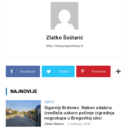
Zlatko Šoštarić
http://www.prigorskikaj.hr
Facebook
Twitter
Pinterest
NAJNOVIJE
VIJESTI
Sigurniji Brdovec: Nakon odabira
izvođača uskoro počinje izgradnja
nogostupa u Bregovitoj ulici
Zlatko Šoštarić
-
6 kolovoza, 2026