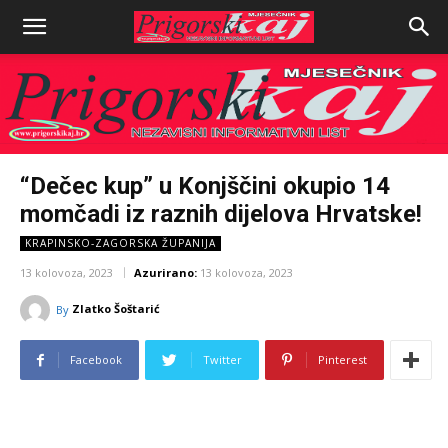
“Dečec kup” u Konjščini okupio 14
momčadi iz raznih dijelova Hrvatske!
KRAPINSKO-ZAGORSKA ŽUPANIJA
13 kolovoza, 2023
Azurirano:
13 kolovoza, 2023
Zlatko Šoštarić
By
Facebook
Twitter
Pinterest