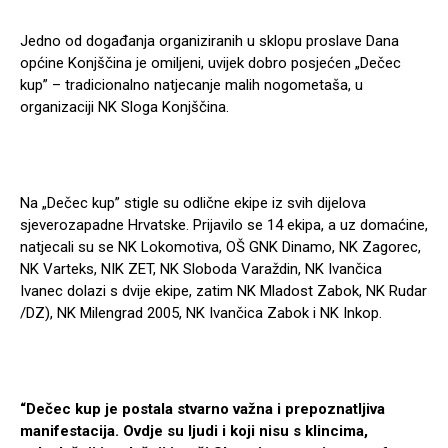
Jedno od događanja organiziranih u sklopu proslave Dana
općine Konjščina je omiljeni, uvijek dobro posjećen „Dečec
kup” – tradicionalno natjecanje malih nogometaša, u
organizaciji NK Sloga Konjščina.
Na „Dečec kup” stigle su odlične ekipe iz svih dijelova
sjeverozapadne Hrvatske. Prijavilo se 14 ekipa, a uz domaćine,
natjecali su se NK Lokomotiva, OŠ GNK Dinamo, NK Zagorec,
NK Varteks, NIK ZET, NK Sloboda Varaždin, NK Ivančica
Ivanec dolazi s dvije ekipe, zatim NK Mladost Zabok, NK Rudar
/DZ), NK Milengrad 2005, NK Ivančica Zabok i NK Inkop.
“Dečec kup je postala stvarno važna i prepoznatljiva
manifestacija. Ovdje su ljudi i koji nisu s klincima,