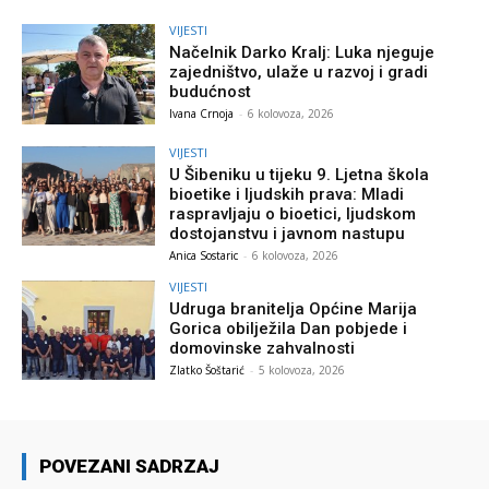
VIJESTI
Načelnik Darko Kralj: Luka njeguje
zajedništvo, ulaže u razvoj i gradi
budućnost
Ivana Crnoja
-
6 kolovoza, 2026
VIJESTI
U Šibeniku u tijeku 9. Ljetna škola
bioetike i ljudskih prava: Mladi
raspravljaju o bioetici, ljudskom
dostojanstvu i javnom nastupu
Anica Sostaric
-
6 kolovoza, 2026
VIJESTI
Udruga branitelja Općine Marija
Gorica obilježila Dan pobjede i
domovinske zahvalnosti
Zlatko Šoštarić
-
5 kolovoza, 2026
POVEZANI SADRZAJ