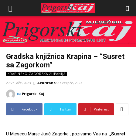
Gradska knjižnica Krapina – “Susret
sa Zagorkom”
KRAPINSKO-ZAGORSKA ŽUPANIJA
27 veljače, 2023
Azurirano:
27 veljače, 2023
Prigorski Kaj
By
Facebook
Twitter
Pinterest
U Mjesecu Marije Jurić Zagorke , pozivamo Vas na
„Susret