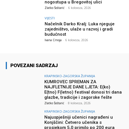
nogostupa u Bregovitoj ulici
Zlatko Šoštarić
-
6 kolovoza, 2026
VIJESTI
Načelnik Darko Kralj: Luka njeguje
zajedništvo, ulaže u razvoj i gradi
budućnost
Ivana Crnoja
-
6 kolovoza, 2026
POVEZANI SADRZAJ
KRAPINSKO-ZAGORSKA ŽUPANIJA
KUMROVEC SPREMAN ZA
NAJFLETNIJE DANE LJETA: E(ko)
E(tno) F(letno) festival donosi tri dana
glazbe, tradicije i zagorske fešte
Zlatko Šoštarić
-
8 kolovoza, 2026
KRAPINSKO-ZAGORSKA ŽUPANIJA
Najuspješniji učenici nagrađeni u
Konjščini: Četvero učenika s
prosjekom 5,0 primilo po 200 eura