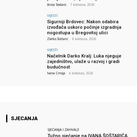
Anica Sostaric
-
7 kolovoza, 2026
VIJESTI
Sigurniji Brdovec: Nakon odabira
izvođača uskoro počinje izgradnja
nogostupa u Bregovitoj ulici
Zlatko Šoštarić
-
6 kolovoza, 2026
VIJESTI
Načelnik Darko Kralj: Luka njeguje
zajedništvo, ulaže u razvoj i gradi
budućnost
Ivana Crnoja
-
6 kolovoza, 2026
SJECANJA
SJEĆANJA I ZAHVALE
Tužno sjećanje na IVANA ŠOŠTARIĆA