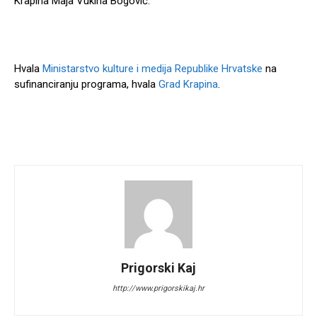
Krapina Maja Vukina Bogović.
Hvala
Ministarstvo kulture i medija Republike Hrvatske
na
sufinanciranju programa, hvala
Grad Krapina
.
Prigorski Kaj
http://www.prigorskikaj.hr