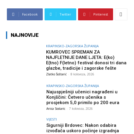
Facebook
Twitter
Pinterest
NAJNOVIJE
KRAPINSKO-ZAGORSKA ŽUPANIJA
KUMROVEC SPREMAN ZA
NAJFLETNIJE DANE LJETA: E(ko)
E(tno) F(letno) festival donosi tri dana
glazbe, tradicije i zagorske fešte
Zlatko Šoštarić
-
8 kolovoza, 2026
KRAPINSKO-ZAGORSKA ŽUPANIJA
Najuspješniji učenici nagrađeni u
Konjščini: Četvero učenika s
prosjekom 5,0 primilo po 200 eura
Anica Sostaric
-
7 kolovoza, 2026
VIJESTI
Sigurniji Brdovec: Nakon odabira
izvođača uskoro počinje izgradnja