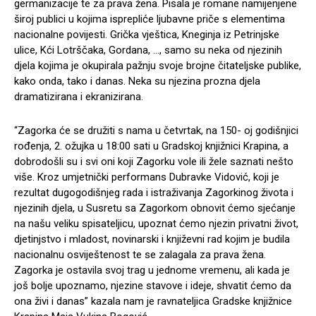
germanizacije te za prava žena. Pisala je romane namijenjene
široj publici u kojima isprepliće ljubavne priče s elementima
nacionalne povijesti. Grička vještica, Kneginja iz Petrinjske
ulice, Kći Lotrščaka, Gordana, …, samo su neka od njezinih
djela kojima je okupirala pažnju svoje brojne čitateljske publike,
kako onda, tako i danas. Neka su njezina prozna djela
dramatizirana i ekranizirana.
“Zagorka će se družiti s nama u četvrtak, na 150- oj godišnjici
rođenja, 2. ožujka u 18:00 sati u Gradskoj knjižnici Krapina, a
dobrodošli su i svi oni koji Zagorku vole ili žele saznati nešto
više. Kroz umjetnički performans Dubravke Vidović, koji je
rezultat dugogodišnjeg rada i istraživanja Zagorkinog života i
njezinih djela, u Susretu sa Zagorkom obnovit ćemo sjećanje
na našu veliku spisateljicu, upoznat ćemo njezin privatni život,
djetinjstvo i mladost, novinarski i književni rad kojim je budila
nacionalnu osviještenost te se zalagala za prava žena.
Zagorka je ostavila svoj trag u jednome vremenu, ali kada je
još bolje upoznamo, njezine stavove i ideje, shvatit ćemo da
ona živi i danas” kazala nam je ravnateljica Gradske knjižnice