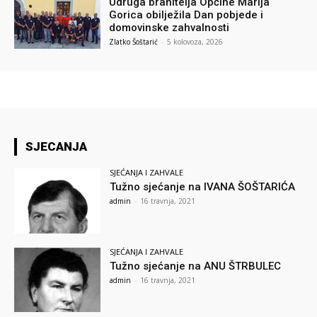
Udruga branitelja Općine Marija
Gorica obilježila Dan pobjede i
domovinske zahvalnosti
Zlatko Šoštarić
-
5 kolovoza, 2026
SJECANJA
SJEĆANJA I ZAHVALE
Tužno sjećanje na IVANA ŠOŠTARIĆA
admin
-
16 travnja, 2021
SJEĆANJA I ZAHVALE
Tužno sjećanje na ANU ŠTRBULEC
admin
-
16 travnja, 2021