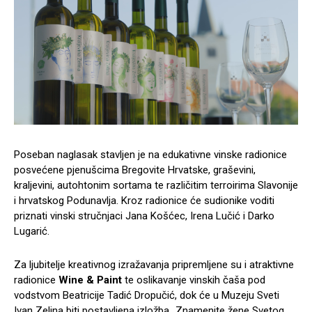
Poseban naglasak stavljen je na edukativne vinske radionice
posvećene pjenušcima Bregovite Hrvatske, graševini,
kraljevini, autohtonim sortama te različitim terroirima Slavonije
i hrvatskog Podunavlja. Kroz radionice će sudionike voditi
priznati vinski stručnjaci Jana Košćec, Irena Lučić i Darko
Lugarić.
Za ljubitelje kreativnog izražavanja pripremljene su i atraktivne
radionice
Wine & Paint
te oslikavanje vinskih čaša pod
vodstvom Beatricije Tadić Dropučić, dok će u Muzeju Sveti
Ivan Zelina biti postavljena izložba „Znamenite žene Svetog