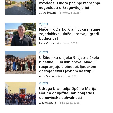
izvođača uskoro počinje izgradnja
nogostupa u Bregovitoj ulici
Zlatko Šoštarić
-
6 kolovoza, 2026
VIJESTI
Načelnik Darko Kralj: Luka njeguje
zajedništvo, ulaže u razvoj i gradi
budućnost
Ivana Crnoja
-
6 kolovoza, 2026
VIJESTI
U Šibeniku u tijeku 9. Ljetna škola
bioetike i ljudskih prava: Mladi
raspravljaju o bioetici, ljudskom
dostojanstvu i javnom nastupu
Anica Sostaric
-
6 kolovoza, 2026
VIJESTI
Udruga branitelja Općine Marija
Gorica obilježila Dan pobjede i
domovinske zahvalnosti
Zlatko Šoštarić
-
5 kolovoza, 2026