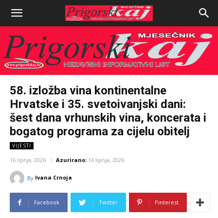
58. izložba vina kontinentalne
Hrvatske i 35. svetoivanjski dani:
šest dana vrhunskih vina, koncerata i
bogatog programa za cijelu obitelj
VIJESTI
16 lipnja, 2026
Azurirano:
16 lipnja, 2026
Ivana Crnoja
By
Facebook
Twitter
Pinterest