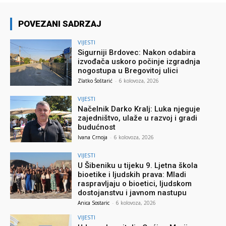
POVEZANI SADRZAJ
VIJESTI
Sigurniji Brdovec: Nakon odabira
izvođača uskoro počinje izgradnja
nogostupa u Bregovitoj ulici
Zlatko Šoštarić
-
6 kolovoza, 2026
VIJESTI
Načelnik Darko Kralj: Luka njeguje
zajedništvo, ulaže u razvoj i gradi
budućnost
Ivana Crnoja
-
6 kolovoza, 2026
VIJESTI
U Šibeniku u tijeku 9. Ljetna škola
bioetike i ljudskih prava: Mladi
raspravljaju o bioetici, ljudskom
dostojanstvu i javnom nastupu
Anica Sostaric
-
6 kolovoza, 2026
VIJESTI