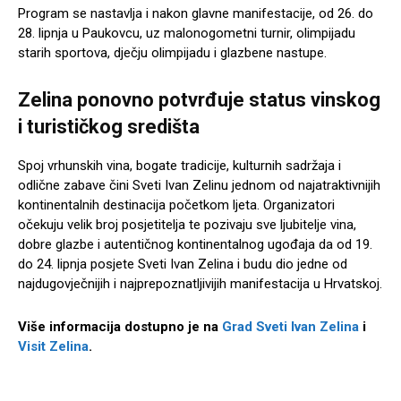
Program se nastavlja i nakon glavne manifestacije, od 26. do
28. lipnja u Paukovcu, uz malonogometni turnir, olimpijadu
starih sportova, dječju olimpijadu i glazbene nastupe.
Zelina ponovno potvrđuje status vinskog
i turističkog središta
Spoj vrhunskih vina, bogate tradicije, kulturnih sadržaja i
odlične zabave čini Sveti Ivan Zelinu jednom od najatraktivnijih
kontinentalnih destinacija početkom ljeta. Organizatori
očekuju velik broj posjetitelja te pozivaju sve ljubitelje vina,
dobre glazbe i autentičnog kontinentalnog ugođaja da od 19.
do 24. lipnja posjete
Sveti Ivan Zelina
i budu dio jedne od
najdugovječnijih i najprepoznatljivijih manifestacija u Hrvatskoj.
Više informacija dostupno je na
Grad Sveti Ivan Zelina
i
Visit Zelina
.