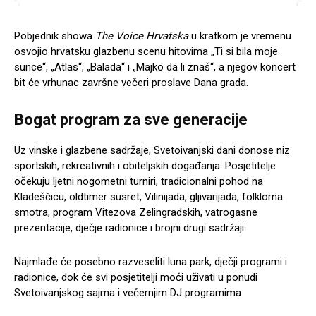
Pobjednik showa
The Voice Hrvatska
u kratkom je vremenu
osvojio hrvatsku glazbenu scenu hitovima „Ti si bila moje
sunce“, „Atlas“, „Balada“ i „Majko da li znaš“, a njegov koncert
bit će vrhunac završne večeri proslave Dana grada.
Bogat program za sve generacije
Uz vinske i glazbene sadržaje, Svetoivanjski dani donose niz
sportskih, rekreativnih i obiteljskih događanja. Posjetitelje
očekuju ljetni nogometni turniri, tradicionalni pohod na
Kladeščicu, oldtimer susret, Vilinijada, gljivarijada, folklorna
smotra, program Vitezova Zelingradskih, vatrogasne
prezentacije, dječje radionice i brojni drugi sadržaji.
Najmlađe će posebno razveseliti luna park, dječji programi i
radionice, dok će svi posjetitelji moći uživati u ponudi
Svetoivanjskog sajma i večernjim DJ programima.