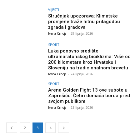
VIJESTI
Stručnjak upozorava: Klimatske
promjene traže hitnu prilagodbu
zgrada i gradova
Ivana Crnoja
-
29 lipnja, 2026
SPORT
Luka ponovno središte
ultramaratonskog biciklizma: Više od
200 kilometara kroz Hrvatsku i
Sloveniju na tradicionalnom brevetu
Ivana Crnoja
-
24 lipnja, 2026
SPORT
Arena Golden Fight 13 ove subote u
Zaprešiću: Četiri domaća borca pred
svojom publikom
Ivana Crnoja
-
23 lipnja, 2026
2
3
4