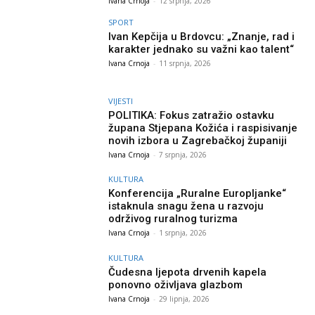
Ivana Crnoja
-
12 srpnja, 2026
SPORT
Ivan Kepčija u Brdovcu: „Znanje, rad i
karakter jednako su važni kao talent“
Ivana Crnoja
-
11 srpnja, 2026
VIJESTI
POLITIKA: Fokus zatražio ostavku
župana Stjepana Kožića i raspisivanje
novih izbora u Zagrebačkoj županiji
Ivana Crnoja
-
7 srpnja, 2026
KULTURA
Konferencija „Ruralne Europljanke“
istaknula snagu žena u razvoju
održivog ruralnog turizma
Ivana Crnoja
-
1 srpnja, 2026
KULTURA
Čudesna ljepota drvenih kapela
ponovno oživljava glazbom
Ivana Crnoja
-
29 lipnja, 2026