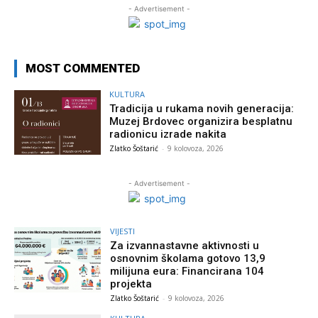
- Advertisement -
MOST COMMENTED
KULTURA
Tradicija u rukama novih generacija:
Muzej Brdovec organizira besplatnu
radionicu izrade nakita
Zlatko Šoštarić
-
9 kolovoza, 2026
- Advertisement -
VIJESTI
Za izvannastavne aktivnosti u
osnovnim školama gotovo 13,9
milijuna eura: Financirana 104
projekta
Zlatko Šoštarić
-
9 kolovoza, 2026