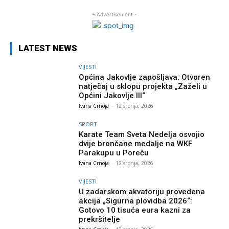
- Advertisement -
LATEST NEWS
VIJESTI
Općina Jakovlje zapošljava: Otvoren
natječaj u sklopu projekta „Zaželi u
Općini Jakovlje III“
Ivana Crnoja
-
12 srpnja, 2026
SPORT
Karate Team Sveta Nedelja osvojio
dvije brončane medalje na WKF
Parakupu u Poreču
Ivana Crnoja
-
12 srpnja, 2026
VIJESTI
U zadarskom akvatoriju provedena
akcija „Sigurna plovidba 2026“:
Gotovo 10 tisuća eura kazni za
prekršitelje