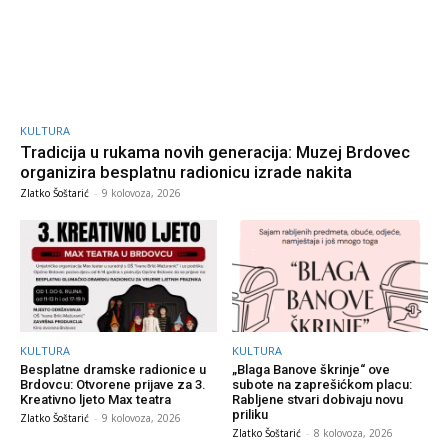
KULTURA
Tradicija u rukama novih generacija: Muzej Brdovec
organizira besplatnu radionicu izrade nakita
Zlatko Šoštarić
-
9 kolovoza, 2026
KULTURA
KULTURA
Besplatne dramske radionice u
„Blaga Banove škrinje“ ove
Brdovcu: Otvorene prijave za 3.
subote na zaprešićkom placu:
Kreativno ljeto Max teatra
Rabljene stvari dobivaju novu
priliku
Zlatko Šoštarić
-
9 kolovoza, 2026
Zlatko Šoštarić
-
8 kolovoza, 2026