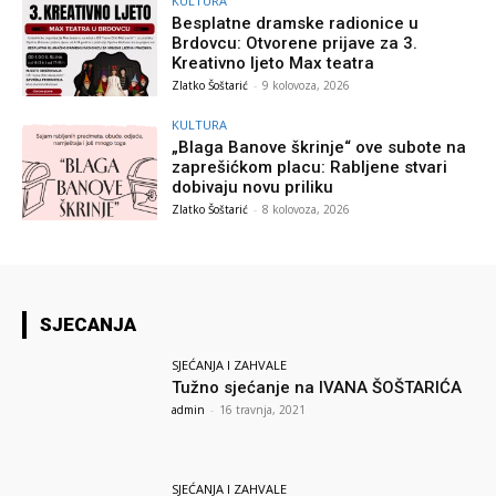
KULTURA
Besplatne dramske radionice u
Brdovcu: Otvorene prijave za 3.
Kreativno ljeto Max teatra
Zlatko Šoštarić
-
9 kolovoza, 2026
KULTURA
„Blaga Banove škrinje“ ove subote na
zaprešićkom placu: Rabljene stvari
dobivaju novu priliku
Zlatko Šoštarić
-
8 kolovoza, 2026
SJECANJA
SJEĆANJA I ZAHVALE
Tužno sjećanje na IVANA ŠOŠTARIĆA
admin
-
16 travnja, 2021
SJEĆANJA I ZAHVALE