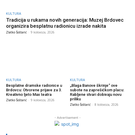
KULTURA
Tradicija u rukama novih generacija: Muzej Brdovec
organizira besplatnu radionicu izrade nakita
Zlatko Šoštarić
-
9 kolovoza, 2026
KULTURA
KULTURA
Besplatne dramske radionice u
„Blaga Banove škrinje“ ove
Brdovcu: Otvorene prijave za 3.
subote na zaprešićkom placu:
Kreativno ljeto Max teatra
Rabljene stvari dobivaju novu
priliku
Zlatko Šoštarić
-
9 kolovoza, 2026
Zlatko Šoštarić
-
8 kolovoza, 2026
- Advertisement -