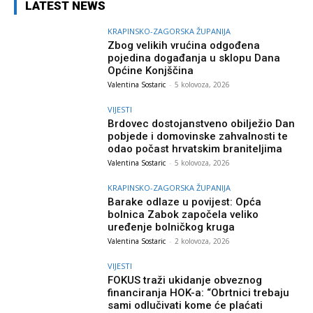
LATEST NEWS
KRAPINSKO-ZAGORSKA ŽUPANIJA
Zbog velikih vrućina odgođena
pojedina događanja u sklopu Dana
Općine Konjščina
Valentina Sostaric
-
5 kolovoza, 2026
VIJESTI
Brdovec dostojanstveno obilježio Dan
pobjede i domovinske zahvalnosti te
odao počast hrvatskim braniteljima
Valentina Sostaric
-
5 kolovoza, 2026
KRAPINSKO-ZAGORSKA ŽUPANIJA
Barake odlaze u povijest: Opća
bolnica Zabok započela veliko
uređenje bolničkog kruga
Valentina Sostaric
-
2 kolovoza, 2026
VIJESTI
FOKUS traži ukidanje obveznog
financiranja HOK-a: “Obrtnici trebaju
sami odlučivati kome će plaćati