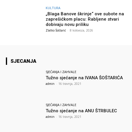
KULTURA
„Blaga Banove škrinje“ ove subote na
zaprešićkom placu: Rabljene stvari
dobivaju novu priliku
Zlatko Šoštarić
-
8 kolovoza, 2026
SJECANJA
SJEĆANJA I ZAHVALE
Tužno sjećanje na IVANA ŠOŠTARIĆA
admin
-
16 travnja, 2021
SJEĆANJA I ZAHVALE
Tužno sjećanje na ANU ŠTRBULEC
admin
-
16 travnja, 2021