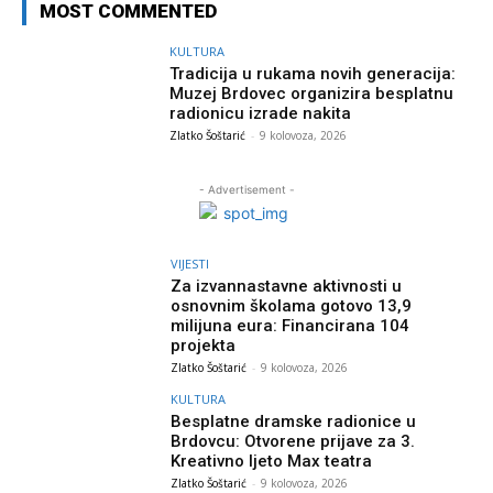
MOST COMMENTED
KULTURA
Tradicija u rukama novih generacija:
Muzej Brdovec organizira besplatnu
radionicu izrade nakita
Zlatko Šoštarić
-
9 kolovoza, 2026
- Advertisement -
VIJESTI
Za izvannastavne aktivnosti u
osnovnim školama gotovo 13,9
milijuna eura: Financirana 104
projekta
Zlatko Šoštarić
-
9 kolovoza, 2026
KULTURA
Besplatne dramske radionice u
Brdovcu: Otvorene prijave za 3.
Kreativno ljeto Max teatra
Zlatko Šoštarić
-
9 kolovoza, 2026