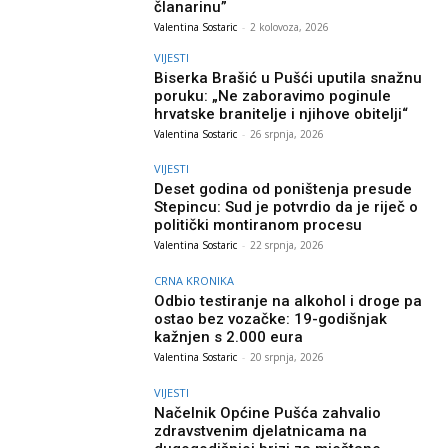
članarinu”
Valentina Sostaric
-
2 kolovoza, 2026
VIJESTI
Biserka Brašić u Pušći uputila snažnu
poruku: „Ne zaboravimo poginule
hrvatske branitelje i njihove obitelji“
Valentina Sostaric
-
26 srpnja, 2026
VIJESTI
Deset godina od poništenja presude
Stepincu: Sud je potvrdio da je riječ o
politički montiranom procesu
Valentina Sostaric
-
22 srpnja, 2026
CRNA KRONIKA
Odbio testiranje na alkohol i droge pa
ostao bez vozačke: 19-godišnjak
kažnjen s 2.000 eura
Valentina Sostaric
-
20 srpnja, 2026
VIJESTI
Načelnik Općine Pušća zahvalio
zdravstvenim djelatnicama na