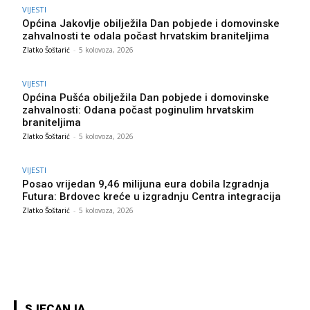
VIJESTI
Općina Jakovlje obilježila Dan pobjede i domovinske
zahvalnosti te odala počast hrvatskim braniteljima
Zlatko Šoštarić
-
5 kolovoza, 2026
VIJESTI
Općina Pušća obilježila Dan pobjede i domovinske
zahvalnosti: Odana počast poginulim hrvatskim
braniteljima
Zlatko Šoštarić
-
5 kolovoza, 2026
VIJESTI
Posao vrijedan 9,46 milijuna eura dobila Izgradnja
Futura: Brdovec kreće u izgradnju Centra integracija
Zlatko Šoštarić
-
5 kolovoza, 2026
SJECANJA