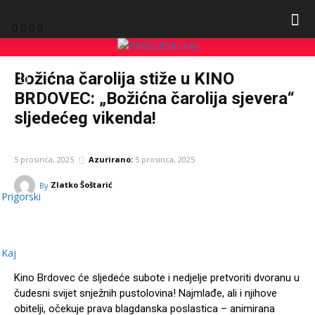
Božićna čarolija stiže u KINO
BRDOVEC: „Božićna čarolija sjevera“
sljedećeg vikenda!
KULTURA
5 prosinca, 2025
Azurirano:
5 prosinca, 2025
Zlatko Šoštarić
By
Prigorski
Facebook
Twitter
Pinterest
W
Kaj
Kino Brdovec će sljedeće subote i nedjelje pretvoriti dvoranu u
čudesni svijet snježnih pustolovina! Najmlađe, ali i njihove
obitelji, očekuje prava blagdanska poslastica – animirana