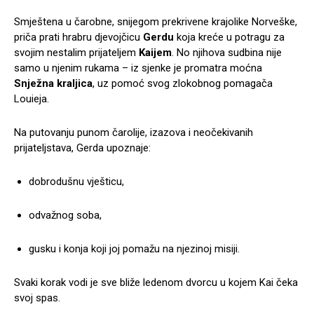
Smještena u čarobne, snijegom prekrivene krajolike Norveške,
priča prati hrabru djevojčicu
Gerdu
koja kreće u potragu za
svojim nestalim prijateljem
Kaijem
. No njihova sudbina nije
samo u njenim rukama – iz sjenke je promatra moćna
Snježna kraljica
, uz pomoć svog zlokobnog pomagača
Louieja.
Na putovanju punom čarolije, izazova i neočekivanih
prijateljstava, Gerda upoznaje:
dobrodušnu vješticu,
odvažnog soba,
gusku i konja koji joj pomažu na njezinoj misiji.
Svaki korak vodi je sve bliže ledenom dvorcu u kojem Kai čeka
svoj spas.