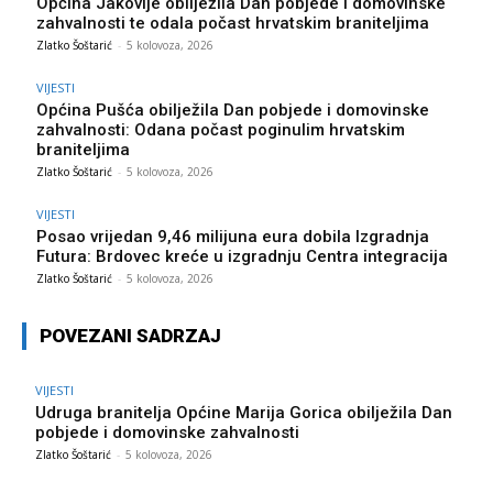
Općina Jakovlje obilježila Dan pobjede i domovinske
zahvalnosti te odala počast hrvatskim braniteljima
Zlatko Šoštarić
-
5 kolovoza, 2026
VIJESTI
Općina Pušća obilježila Dan pobjede i domovinske
zahvalnosti: Odana počast poginulim hrvatskim
braniteljima
Zlatko Šoštarić
-
5 kolovoza, 2026
VIJESTI
Posao vrijedan 9,46 milijuna eura dobila Izgradnja
Futura: Brdovec kreće u izgradnju Centra integracija
Zlatko Šoštarić
-
5 kolovoza, 2026
POVEZANI SADRZAJ
VIJESTI
Udruga branitelja Općine Marija Gorica obilježila Dan
pobjede i domovinske zahvalnosti
Zlatko Šoštarić
-
5 kolovoza, 2026