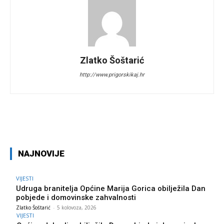
Zlatko Šoštarić
http://www.prigorskikaj.hr
Facebook
Twitter
Pinterest
W
NAJNOVIJE
VIJESTI
Udruga branitelja Općine Marija Gorica obilježila Dan
pobjede i domovinske zahvalnosti
Zlatko Šoštarić
-
5 kolovoza, 2026
VIJESTI