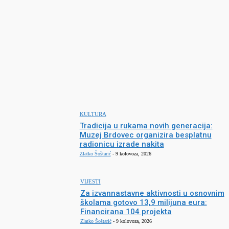
http://www.prigorskikaj.hr
Facebook
Twitter
Pinterest
WhatsApp
NAJNOVIJE
KULTURA
Tradicija u rukama novih generacija:
Muzej Brdovec organizira besplatnu
radionicu izrade nakita
Zlatko Šoštarić
-
9 kolovoza, 2026
VIJESTI
Za izvannastavne aktivnosti u osnovnim
školama gotovo 13,9 milijuna eura:
Financirana 104 projekta
Zlatko Šoštarić
-
9 kolovoza, 2026