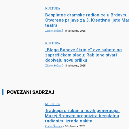
KULTURA
Besplatne dramske radionice u Brdovcu:
Otvorene prijave za 3. Kreativno ljeto Ma
teatra
Zlatko Šoštarić
-
9 kolovoza, 2026
KULTURA
„Blaga Banove škrinje“ ove subote na
zaprešićkom placu: Rabljene stvari
dobivaju novu priliku
Zlatko Šoštarić
-
8 kolovoza, 2026
POVEZANI SADRZAJ
KULTURA
Tradicija u rukama novih generacija:
Muzej Brdovec organizira besplatnu
radionicu izrade nakita
Zlatko Šoštarić
-
9 kolovoza, 2026