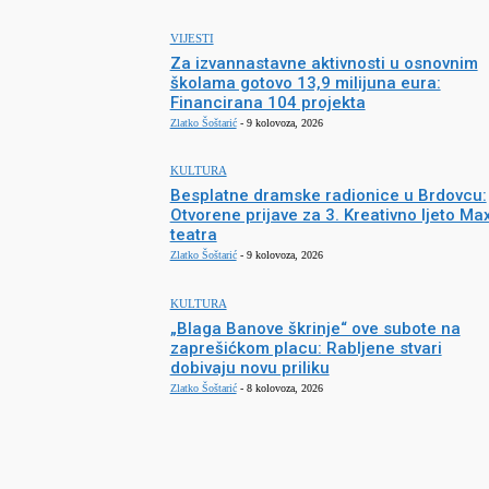
VIJESTI
Za izvannastavne aktivnosti u osnovnim
školama gotovo 13,9 milijuna eura:
Financirana 104 projekta
Zlatko Šoštarić
-
9 kolovoza, 2026
KULTURA
Besplatne dramske radionice u Brdovcu:
Otvorene prijave za 3. Kreativno ljeto Ma
teatra
Zlatko Šoštarić
-
9 kolovoza, 2026
KULTURA
„Blaga Banove škrinje“ ove subote na
zaprešićkom placu: Rabljene stvari
dobivaju novu priliku
Zlatko Šoštarić
-
8 kolovoza, 2026