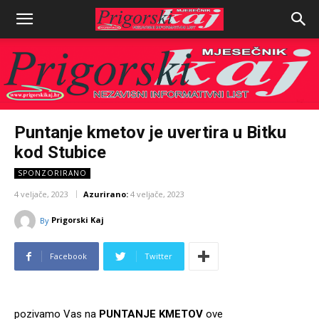
Puntanje kmetov je uvertira u Bitku
kod Stubice
SPONZORIRANO
4 veljače, 2023
Azurirano:
4 veljače, 2023
Prigorski Kaj
By
Facebook
Twitter
pozivamo Vas na
PUNTANJE KMETOV
ove