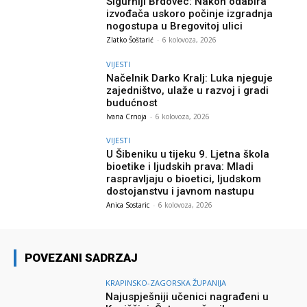
Sigurniji Brdovec: Nakon odabira
izvođača uskoro počinje izgradnja
nogostupa u Bregovitoj ulici
Zlatko Šoštarić
-
6 kolovoza, 2026
VIJESTI
Načelnik Darko Kralj: Luka njeguje
zajedništvo, ulaže u razvoj i gradi
budućnost
Ivana Crnoja
-
6 kolovoza, 2026
VIJESTI
U Šibeniku u tijeku 9. Ljetna škola
bioetike i ljudskih prava: Mladi
raspravljaju o bioetici, ljudskom
dostojanstvu i javnom nastupu
Anica Sostaric
-
6 kolovoza, 2026
POVEZANI SADRZAJ
KRAPINSKO-ZAGORSKA ŽUPANIJA
Najuspješniji učenici nagrađeni u