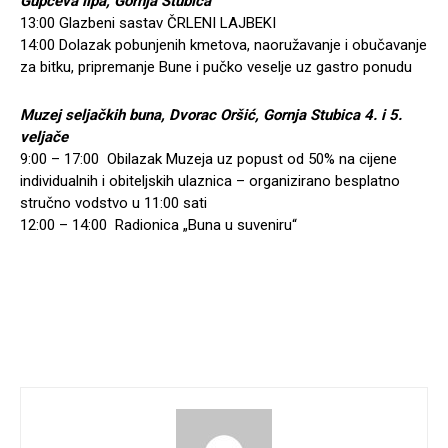
Gupčeva lipa, Gornja Stubica
13:00 Glazbeni sastav ČRLENI LAJBEKI
14:00 Dolazak pobunjenih kmetova, naoružavanje i obučavanje
za bitku, pripremanje Bune i pučko veselje uz gastro ponudu
Muzej seljačkih buna, Dvorac Oršić, Gornja Stubica 4. i 5.
veljače
9:00 – 17:00 Obilazak Muzeja uz popust od 50% na cijene
individualnih i obiteljskih ulaznica – organizirano besplatno
stručno vodstvo u 11:00 sati
12:00 – 14:00 Radionica „Buna u suveniru“