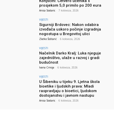
Konjščini: Četvero učenika s
prosjekom 5,0 primilo po 200 eura
Anica Sostaric
-
7 kolovoza, 2026
VIJESTI
Sigurniji Brdovec: Nakon odabira
izvođača uskoro počinje izgradnja
nogostupa u Bregovitoj ulici
Zlatko Šoštarić
-
6 kolovoza, 2026
VIJESTI
Načelnik Darko Kralj: Luka njeguje
zajedništvo, ulaže u razvoj i gradi
budućnost
Ivana Crnoja
-
6 kolovoza, 2026
VIJESTI
U Šibeniku u tijeku 9. Ljetna škola
bioetike i ljudskih prava: Mladi
raspravljaju o bioetici, ljudskom
dostojanstvu i javnom nastupu
Anica Sostaric
-
6 kolovoza, 2026