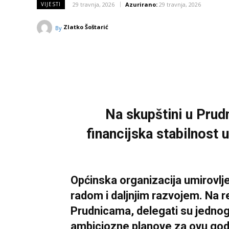
29 travnja, 2026
Azurirano:
29 travnja, 2026
VIJESTI
Zlatko Šoštarić
By
Na skupštini u Prud
financijska stabilnost
Općinska organizacija umirovlj
radom i daljnjim razvojem. Na r
Prudnicama, delegati su jednogla
ambiciozne planove za ovu god