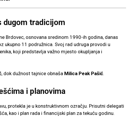
 s dugom tradicijom
ine Brdovec, osnovana sredinom 1990-ih godina, danas
oz ukupno 11 podružnica. Svoj rad udruga provodi u
ika, koji predstavlja važno mjesto okupljanja i
č
, dok dužnost tajnice obnaša
Milica Peak Pašić
.
ešćima i planovima
u, protekla je u konstruktivnom ozračju. Prisutni delegati
šća, kao i plan rada i financijski plan za tekuću godinu.