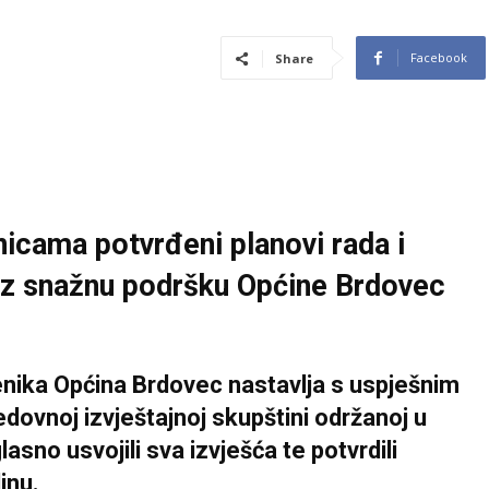
Facebook
Share
nicama potvrđeni planovi rada i
 uz snažnu podršku Općine Brdovec
enika
Općina Brdovec
nastavlja s uspješnim
edovnoj izvještajnoj skupštini održanoj u
sno usvojili sva izvješća te potvrdili
inu.