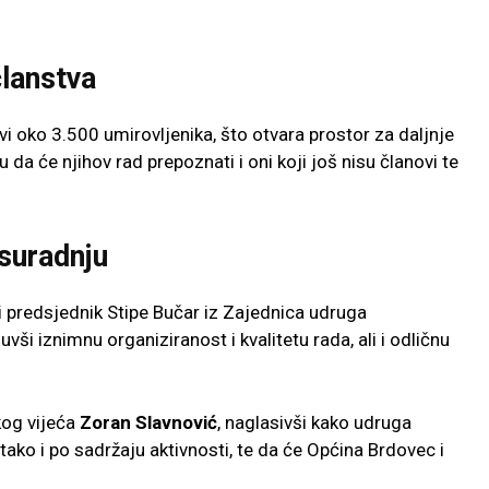
članstva
i oko 3.500 umirovljenika, što otvara prostor za daljnje
 da će njihov rad prepoznati i oni koji još nisu članovi te
 suradnju
i predsjednik
Stipe Bučar
iz
Zajednica udruga
nuvši iznimnu organiziranost i kvalitetu rada, ali i odličnu
kog vijeća
Zoran Slavnović
, naglasivši kako udruga
tako i po sadržaju aktivnosti, te da će
Općina Brdovec
i