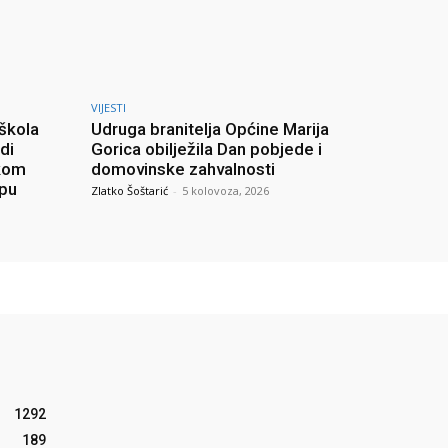
VIJESTI
 škola
Udruga branitelja Općine Marija
di
Gorica obilježila Dan pobjede i
skom
domovinske zahvalnosti
upu
Zlatko Šoštarić
-
5 kolovoza, 2026
1292
189