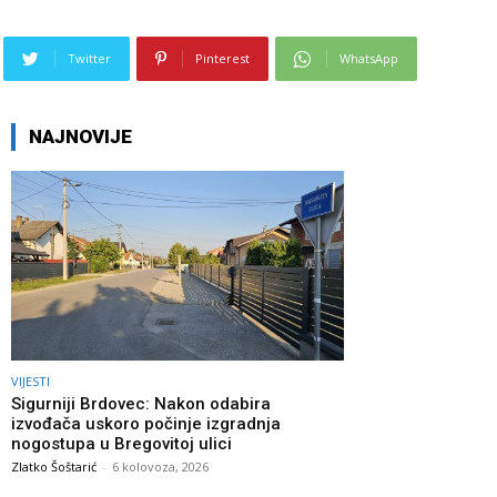
Twitter
Pinterest
WhatsApp
NAJNOVIJE
VIJESTI
Sigurniji Brdovec: Nakon odabira
izvođača uskoro počinje izgradnja
nogostupa u Bregovitoj ulici
Zlatko Šoštarić
-
6 kolovoza, 2026