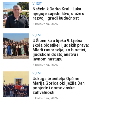
VIJESTI
Načelnik Darko Kralj: Luka
njeguje zajedništvo, ulaže u
razvoj i gradi budućnost
6 kolovoza, 2026
VIJESTI
U Šibeniku u tijeku 9. Ljetna
škola bioetike i ljudskih prava:
Mladi raspravljaju o bioetici,
ljudskom dostojanstvu i
javnom nastupu
6 kolovoza, 2026
VIJESTI
Udruga branitelja Općine
Marija Gorica obilježila Dan
pobjede i domovinske
zahvalnosti
5 kolovoza, 2026