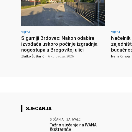
VIJESTI
VIJESTI
Sigurniji Brdovec: Nakon odabira
Načelnik 
izvođača uskoro počinje izgradnja
zajedništ
nogostupa u Bregovitoj ulici
budućno
Zlatko Šoštarić
-
6 kolovoza, 2026
Ivana Crnoja
SJECANJA
SJEĆANJA I ZAHVALE
Tužno sjećanje na IVANA
ŠOŠTARIĆA