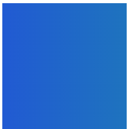
SJECANJA
SJEĆANJA I ZAHVALE
Tužno sjećanje na IVANA ŠOŠTARIĆA
admin
-
16 travnja, 2021
SJEĆANJA I ZAHVALE
Tužno sjećanje na ANU ŠTRBULEC
admin
-
16 travnja, 2021
SJEĆANJA I ZAHVALE
Sjećanje na MIHALJA MIŠKA KRALJIĆA
admin
-
16 travnja, 2021
POPULARNE KATEGORIJE
VIJESTI
1294
KULTURA
192
OBAVIJESTI
188
KRAPINSKO-ZAGORSKA ŽUPANIJA
152
ZAGREBAČKA ŽUPANIJA
129