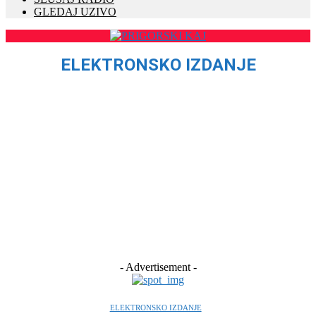
GLEDAJ UZIVO
ELEKTRONSKO IZDANJE
CRNA KRONIKA
DESTINACIJE
ELEKTRONSKO IZDANJE
IZBORI 2021
KOMUNALNE OBAVIJESTI
KRAPINSKO-ZAGORSKA ŽUPANIJA
KULTURA
LIFESTYLE
NATJEČAJI
OBAVIJESTI
- Advertisement -
ELEKTRONSKO IZDANJE