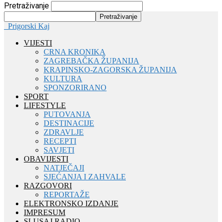
Pretraživanje
Prigorski Kaj
VIJESTI
CRNA KRONIKA
ZAGREBAČKA ŽUPANIJA
KRAPINSKO-ZAGORSKA ŽUPANIJA
KULTURA
SPONZORIRANO
SPORT
LIFESTYLE
PUTOVANJA
DESTINACIJE
ZDRAVLJE
RECEPTI
SAVJETI
OBAVIJESTI
NATJEČAJI
SJEĆANJA I ZAHVALE
RAZGOVORI
REPORTAŽE
ELEKTRONSKO IZDANJE
IMPRESUM
SLUSAJ RADIO