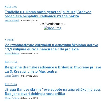
KULTURA
Tradicija u rukama novih generacija: Muzej Brdovec
organizira besplatnu radionicu izrade nakita
Zlatko Šoštarić
-
9 kolovoza, 2026
- Advertisement -
VIJESTI
Za izvannastavne aktivnosti u osnovnim školama gotovo
13,9 milijuna eura: Financirana 104 projekta
Zlatko Šoštarić
-
9 kolovoza, 2026
KULTURA
Besplatne dramske radionice u Brdovcu: Otvorene prijave
za 3. Kreativno ljeto Max teatra
Zlatko Šoštarić
-
9 kolovoza, 2026
KULTURA
„Blaga Banove škrinje“ ove subote na zaprešićkom placu:
Rabljene stvari dobivaju novu priliku
Zlatko Šoštarić
-
8 kolovoza, 2026