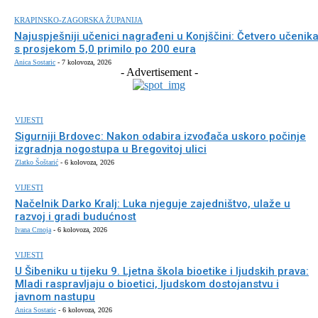
KRAPINSKO-ZAGORSKA ŽUPANIJA
Najuspješniji učenici nagrađeni u Konjščini: Četvero učenik
s prosjekom 5,0 primilo po 200 eura
Anica Sostaric
-
7 kolovoza, 2026
- Advertisement -
VIJESTI
Sigurniji Brdovec: Nakon odabira izvođača uskoro počinje
izgradnja nogostupa u Bregovitoj ulici
Zlatko Šoštarić
-
6 kolovoza, 2026
VIJESTI
Načelnik Darko Kralj: Luka njeguje zajedništvo, ulaže u
razvoj i gradi budućnost
Ivana Crnoja
-
6 kolovoza, 2026
VIJESTI
U Šibeniku u tijeku 9. Ljetna škola bioetike i ljudskih prava:
Mladi raspravljaju o bioetici, ljudskom dostojanstvu i
javnom nastupu
Anica Sostaric
-
6 kolovoza, 2026