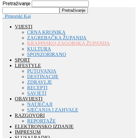
Pretraživanje
Prigorski Kaj
VIJESTI
CRNA KRONIKA
ZAGREBAČKA ŽUPANIJA
KRAPINSKO-ZAGORSKA ŽUPANIJA
KULTURA
SPONZORIRANO
SPORT
LIFESTYLE
PUTOVANJA
DESTINACIJE
ZDRAVLJE
RECEPTI
SAVJETI
OBAVIJESTI
NATJEČAJI
SJEĆANJA I ZAHVALE
RAZGOVORI
REPORTAŽE
ELEKTRONSKO IZDANJE
IMPRESUM
SLUSAJ RADIO