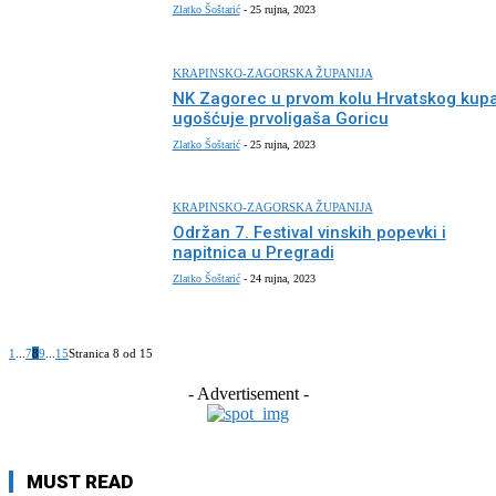
Zlatko Šoštarić
-
25 rujna, 2023
KRAPINSKO-ZAGORSKA ŽUPANIJA
NK Zagorec u prvom kolu Hrvatskog kup
ugošćuje prvoligaša Goricu
Zlatko Šoštarić
-
25 rujna, 2023
KRAPINSKO-ZAGORSKA ŽUPANIJA
Održan 7. Festival vinskih popevki i
napitnica u Pregradi
Zlatko Šoštarić
-
24 rujna, 2023
1
...
7
8
9
...
15
Stranica 8 od 15
- Advertisement -
MUST READ