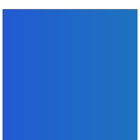
SJECANJA
SJEĆANJA I ZAHVALE
Tužno sjećanje na IVANA ŠOŠTARIĆA
admin
-
16 travnja, 2021
SJEĆANJA I ZAHVALE
Tužno sjećanje na ANU ŠTRBULEC
admin
-
16 travnja, 2021
SJEĆANJA I ZAHVALE
Sjećanje na MIHALJA MIŠKA KRALJIĆA
admin
-
16 travnja, 2021
POPULARNE KATEGORIJE
VIJESTI
1292
KULTURA
189
OBAVIJESTI
188
KRAPINSKO-ZAGORSKA ŽUPANIJA
151