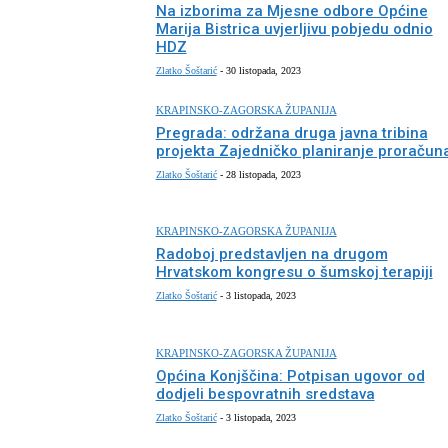
Na izborima za Mjesne odbore Općine
Marija Bistrica uvjerljivu pobjedu odnio
HDZ
Zlatko Šoštarić
-
30 listopada, 2023
KRAPINSKO-ZAGORSKA ŽUPANIJA
Pregrada: održana druga javna tribina
projekta Zajedničko planiranje proračun
Zlatko Šoštarić
-
28 listopada, 2023
KRAPINSKO-ZAGORSKA ŽUPANIJA
Radoboj predstavljen na drugom
Hrvatskom kongresu o šumskoj terapiji
Zlatko Šoštarić
-
3 listopada, 2023
KRAPINSKO-ZAGORSKA ŽUPANIJA
Općina Konjščina: Potpisan ugovor od
dodjeli bespovratnih sredstava
Zlatko Šoštarić
-
3 listopada, 2023