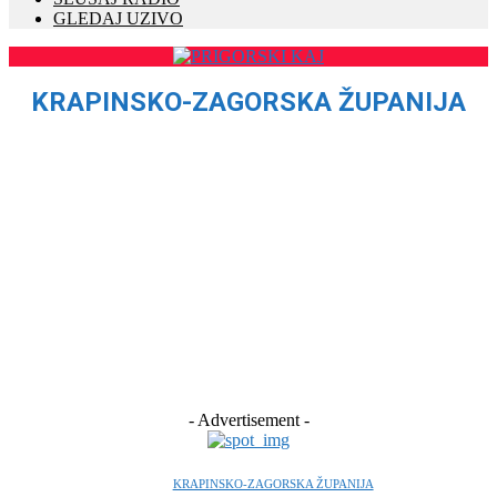
GLEDAJ UZIVO
KRAPINSKO-ZAGORSKA ŽUPANIJA
CRNA KRONIKA
DESTINACIJE
ELEKTRONSKO IZDANJE
IZBORI 2021
KOMUNALNE OBAVIJESTI
KRAPINSKO-ZAGORSKA ŽUPANIJA
KULTURA
LIFESTYLE
NATJEČAJI
OBAVIJESTI
- Advertisement -
KRAPINSKO-ZAGORSKA ŽUPANIJA