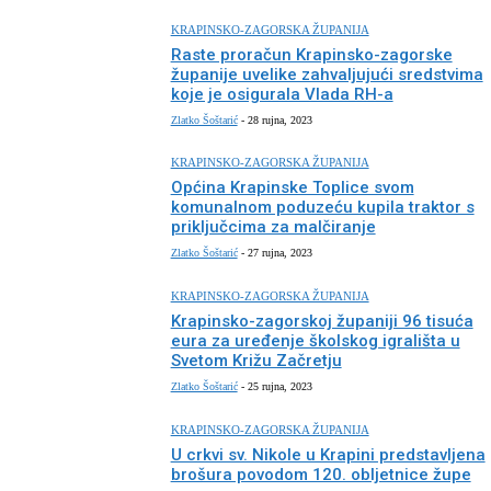
KRAPINSKO-ZAGORSKA ŽUPANIJA
Raste proračun Krapinsko-zagorske
županije uvelike zahvaljujući sredstvima
koje je osigurala Vlada RH-a
Zlatko Šoštarić
-
28 rujna, 2023
KRAPINSKO-ZAGORSKA ŽUPANIJA
Općina Krapinske Toplice svom
komunalnom poduzeću kupila traktor s
priključcima za malčiranje
Zlatko Šoštarić
-
27 rujna, 2023
KRAPINSKO-ZAGORSKA ŽUPANIJA
Krapinsko-zagorskoj županiji 96 tisuća
eura za uređenje školskog igrališta u
Svetom Križu Začretju
Zlatko Šoštarić
-
25 rujna, 2023
KRAPINSKO-ZAGORSKA ŽUPANIJA
U crkvi sv. Nikole u Krapini predstavljena
brošura povodom 120. obljetnice župe