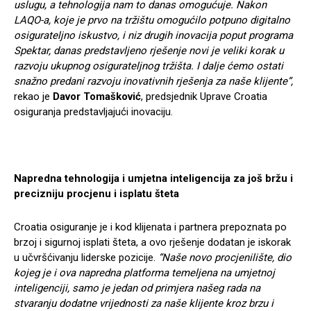
uslugu, a tehnologija nam to danas omogućuje. Nakon
LAQO-a, koje je prvo na tržištu omogućilo potpuno digitalno
osigurateljno iskustvo, i niz drugih inovacija poput programa
Spektar, danas predstavljeno rješenje novi je veliki korak u
razvoju ukupnog osigurateljnog tržišta. I dalje ćemo ostati
snažno predani razvoju inovativnih rješenja za naše klijente”,
rekao je
Davor Tomašković
, predsjednik Uprave Croatia
osiguranja predstavljajući inovaciju.
Napredna tehnologija i umjetna inteligencija za još bržu i
precizniju procjenu i isplatu šteta
Croatia osiguranje je i kod klijenata i partnera prepoznata po
brzoj i sigurnoj isplati šteta, a ovo rješenje dodatan je iskorak
u učvršćivanju liderske pozicije.
“Naše novo procjenilište, dio
kojeg je i ova napredna platforma temeljena na umjetnoj
inteligenciji, samo je jedan od primjera našeg rada na
stvaranju dodatne vrijednosti za naše klijente kroz brzu i