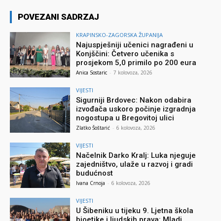
POVEZANI SADRZAJ
KRAPINSKO-ZAGORSKA ŽUPANIJA
Najuspješniji učenici nagrađeni u
Konjščini: Četvero učenika s
prosjekom 5,0 primilo po 200 eura
Anica Sostaric
-
7 kolovoza, 2026
VIJESTI
Sigurniji Brdovec: Nakon odabira
izvođača uskoro počinje izgradnja
nogostupa u Bregovitoj ulici
Zlatko Šoštarić
-
6 kolovoza, 2026
VIJESTI
Načelnik Darko Kralj: Luka njeguje
zajedništvo, ulaže u razvoj i gradi
budućnost
Ivana Crnoja
-
6 kolovoza, 2026
VIJESTI
U Šibeniku u tijeku 9. Ljetna škola
bioetike i ljudskih prava: Mladi