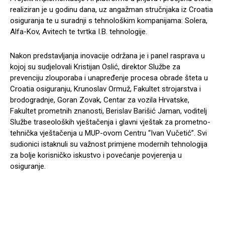
realiziran je u godinu dana, uz angažman stručnjaka iz Croatia
osiguranja te u suradnji s tehnološkim kompanijama: Solera,
Alfa-Kov, Avitech te tvrtka I.B. tehnologije.
Nakon predstavljanja inovacije održana je i panel rasprava u
kojoj su sudjelovali Kristijan Oslić, direktor Službe za
prevenciju zlouporaba i unapređenje procesa obrade šteta u
Croatia osiguranju, Krunoslav Ormuž, Fakultet strojarstva i
brodogradnje, Goran Zovak, Centar za vozila Hrvatske,
Fakultet prometnih znanosti, Berislav Barišić Jaman, voditelj
Službe traseoloških vještačenja i glavni vještak za prometno-
tehnička vještačenja u MUP-ovom Centru “Ivan Vučetić”. Svi
sudionici istaknuli su važnost primjene modernih tehnologija
za bolje korisničko iskustvo i povećanje povjerenja u
osiguranje.