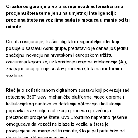
Croatia osiguranje prvo u Europi uvodi automatiziranu
procjenu šteta temeljenu na umjetnoj inteligenciji:
procjena štete na vozilima sada je moguća u manje od tri
minute
Croatia osiguranje, tržišni i digitalni osigurateljni lider koji
posluje u sastavu Adris grupe, predstavilo je danas još jednu
značajnu inovaciju na hrvatskom i europskom tržištu
osiguranja kojom se, uz korištenje umjetne inteligencije (AI),
značajno unaprjeđuje sustav procjena šteta na motornim
vozilima.
Riječ je o sofisticiranom digitalnom sustavu koji povezuje rad
rotacione 360° view mehaničke platforme, video opreme i
kalkulacijskog sustava za detekciju oštećenja i kalkulaciju
popravka, sve s ciljem ubrzanja procesa i povećanja
preciznosti procjene štete. Ovo Croatijino napredno rješenje
omogućava da vozači ne izlaze iz vozila, a šteta je
procijenjena za manje od tri minute, što je pet puta brže od
dosadašnjeg klasičnog načina.