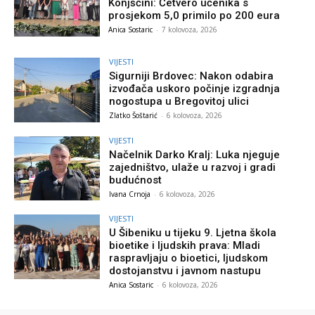
Konjščini: Četvero učenika s
prosjekom 5,0 primilo po 200 eura
Anica Sostaric
-
7 kolovoza, 2026
VIJESTI
Sigurniji Brdovec: Nakon odabira
izvođača uskoro počinje izgradnja
nogostupa u Bregovitoj ulici
Zlatko Šoštarić
-
6 kolovoza, 2026
VIJESTI
Načelnik Darko Kralj: Luka njeguje
zajedništvo, ulaže u razvoj i gradi
budućnost
Ivana Crnoja
-
6 kolovoza, 2026
VIJESTI
U Šibeniku u tijeku 9. Ljetna škola
bioetike i ljudskih prava: Mladi
raspravljaju o bioetici, ljudskom
dostojanstvu i javnom nastupu
Anica Sostaric
-
6 kolovoza, 2026