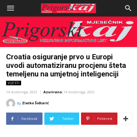
Croatia osiguranje prvo u Europi
uvodi automatiziranu procjenu šteta
temeljenu na umjetnoj inteligenciji
VIJESTI
14 studenoga, 2023
Azurirano:
14 studenoga, 2023
Zlatko Šoštarić
By
Facebook
Twitter
Pinterest