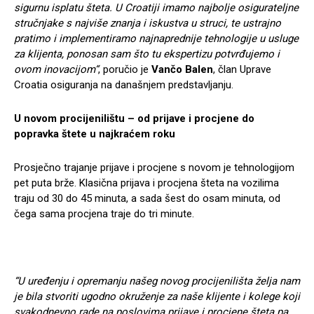
sigurnu isplatu šteta. U Croatiji imamo najbolje osigurateljne
stručnjake s najviše znanja i iskustva u struci, te ustrajno
pratimo i implementiramo najnaprednije tehnologije u usluge
za klijenta, ponosan sam što tu ekspertizu potvrđujemo i
ovom inovacijom“
, poručio je
Vančo Balen
, član Uprave
Croatia osiguranja na današnjem predstavljanju.
U novom procijenilištu – od prijave i procjene do
popravka štete u najkraćem roku
Prosječno trajanje prijave i procjene s novom je tehnologijom
pet puta brže. Klasična prijava i procjena šteta na vozilima
traju od 30 do 45 minuta, a sada šest do osam minuta, od
čega sama procjena traje do tri minute.
“U uređenju i opremanju našeg novog procijenilišta želja nam
je bila stvoriti ugodno okruženje za naše klijente i kolege koji
svakodnevno rade na poslovima prijave i procjene šteta pa