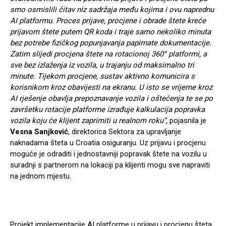
smo osmislili čitav niz sadržaja među kojima i ovu naprednu
AI platformu. Proces prijave, procjene i obrade štete kreće
prijavom štete putem QR koda i traje samo nekoliko minuta
bez potrebe fizičkog popunjavanja papirnate dokumentacije.
Zatim slijedi procjena štete na rotacionoj 360° platformi, a
sve bez izlaženja iz vozila, u trajanju od maksimalno tri
minute. Tijekom procjene, sustav aktivno komunicira s
korisnikom kroz obavijesti na ekranu. U isto se vrijeme kroz
AI rješenje obavlja prepoznavanje vozila i oštećenja te se po
završetku rotacije platforme izrađuje kalkulacija popravka
vozila koju će klijent zaprimiti u realnom roku”,
pojasnila je
Vesna Sanjković
, direktorica Sektora za upravljanje
naknadama šteta u Croatia osiguranju. Uz prijavu i procjenu
moguće je odraditi i jednostavniji popravak štete na vozilu u
suradnji s partnerom na lokaciji pa klijenti mogu sve napraviti
na jednom mjestu.
Projekt implementacije AI platforme u prijavu i procjenu šteta