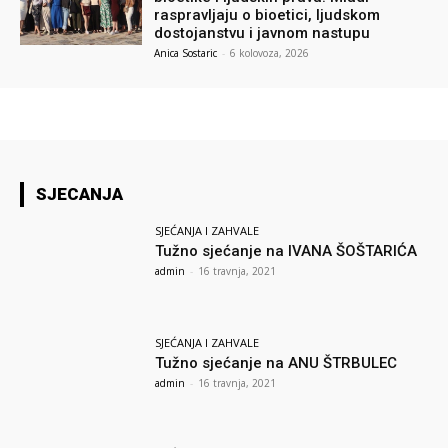
raspravljaju o bioetici, ljudskom
dostojanstvu i javnom nastupu
Anica Sostaric
-
6 kolovoza, 2026
SJECANJA
SJEĆANJA I ZAHVALE
Tužno sjećanje na IVANA ŠOŠTARIĆA
admin
-
16 travnja, 2021
SJEĆANJA I ZAHVALE
Tužno sjećanje na ANU ŠTRBULEC
admin
-
16 travnja, 2021