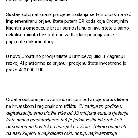
Sustav automatizirane procjene naslanja se tehnološki na već
implementiranu prijavu štete putem QR koda koja Croatijinim
klijentima omogućuje brzu i samostalnu prijavu štete u samo
nekoliko minuta bez potrebe za fizičkim popunjavanje
papirnate dokumentacije.
U novo Croatijino procijenilište u Drmićevoj ulici u Zagrebu i
razvoj AI platforme za prijavu i procjenu šteta investirano je
preko 400.000 EUR.
Croatia osiguranje i ovom inovacijom potvrđuje status lidera
na hrvatskom i regionalnom tržištu.
“U zadnje tri godine u
digitalizaciju smo uložili više od 33 milijuna eura, a rješenje
koje danas predstavljamo još je jedan veliki iskorak koji
donosimo na hrvatsko i europsko tržište. Želimo osigurati
da naši klijenti u najkraćem roku dobiju najkvalitetniju